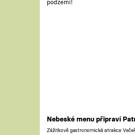
podzemí!
Nebeské menu připraví Pat
Zážitkově gastronomická atrakce Večeře