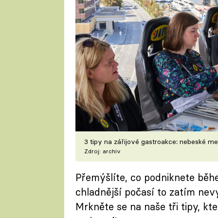
3 tipy na zářijové gastroakce: nebeské m
Zdroj: archiv
Přemýšlíte, co podniknete bě
chladnější počasí to zatím nevy
Mrkněte se na naše tři tipy, kt