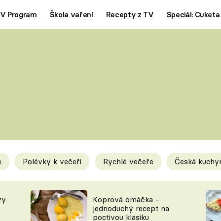
V Program
Škola vaření
Recepty z TV
Speciál: Cuketa
Polévky
Saláty
ČESKÁ KLASIKA
TĚSTOVIN
SILNÉ VÝVARY
SLADKÉ
KRÉMOVÉ
BEZMASÁ J
e
Polévky k večeři
Rychlé večeře
Česká kuchy
y
Tipy a triky
Novink
zy
Koprová omáčka -
jednoduchý recept na
poctivou klasiku
KAM ZA JÍDLEM
BLOG