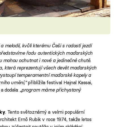
 melodií, kvůli kterému Češi s radostí jezdí
představíme řadu autentických maďarských
tu mohou ochutnat i nové a jedinečné chutě.
na, která reprezentují všech devět maďarských
 vystoupí temperamentní maďarské kapely a
rního umění,“
přiblížila festival Hajnal Kassai,
 a dodala:
„program máme přichystaný
. Tento světoznámý a velmi populární
tky
chitekt Ernő Rubik v roce 1974, takže letos
ohou zúčastnit soutěže v jejím skládání.