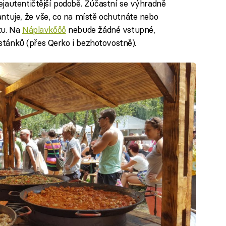
jautentičtější podobě. Zúčastní se výhradně
rantuje, že vše, co na místě ochutnáte nebo
ku. Na
Náplavkőőő
nebude žádné vstupné,
 stánků (přes Qerko i bezhotovostně).