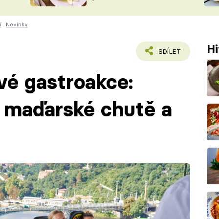
ŠÉFREDAK
VYCHYTÁVKY
í
Novinky
SOUTĚŽ FR
NA NÁKUPECH
ČASOPIS
Hi
SDÍLET
ové gastroakce:
 maďarské chutě a