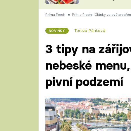
nepotřebujete troubu
ZDENĚK
ČESKO NA TALÍŘI
POHLREICH
Prima Fresh
■
Prima Fresh
Články ze světa vařen
KAROLÍNA,
JAROSLAV SAPÍK
DOMÁCÍ
Tereza Pánková
NOVINKY
KUCHAŘKA
KAROLÍNA
KAMBERSKÁ
3 tipy na zářij
nebeské menu,
pivní podzemí