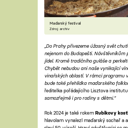
Maďarský festival
Zdroj: archiv
„Do Prahy přivezeme úžasný svět chutí a
nejenom do Budapešti. Návštěvníkům 
jídel. Kromě tradičního guláše a perkel
Chybět nebudou ani naše vynikající ví
vinařských oblastí. V rámci programu
bude také přehlídka maďarského folklo
ředitelka pořádajícího Lisztova institutu
samozřejmě i pro rodiny s dětmi.“
Rok 2024 je také rokem
Rubikovy kos
hlavolam vynalezl maďarský sochař a ar
slaví 50. výročí. Hraví návštěvníci se m