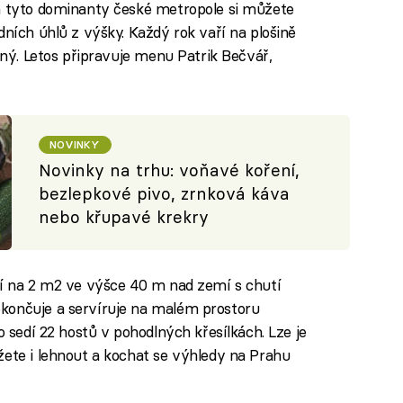
en tyto dominanty české metropole si můžete
dních úhlů z výšky. Každý rok vaří na plošině
ečný. Letos připravuje menu Patrik Bečvář,
NOVINKY
Novinky na trhu: voňavé koření,
bezlepkové pivo, zrnková káva
nebo křupavé krekry
ní na 2 m2 ve výšce 40 m nad zemí s chutí
končuje a servíruje na malém prostoru
o sedí 22 hostů v pohodlných křesílkách. Lze je
žete i lehnout a kochat se výhledy na Prahu