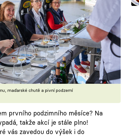
enu, maďarské chutě a pivní podzemí
hem prvního podzimního měsíce? Na
padá, takže akcí je stále plno!
eré vás zavedou do výšek i do