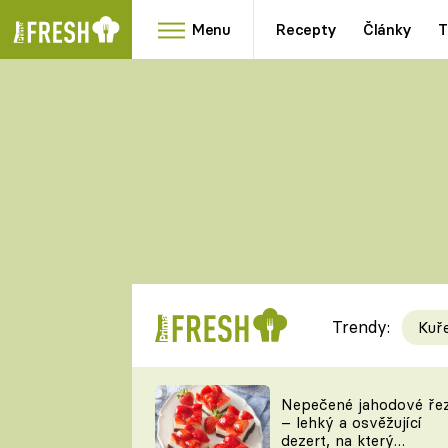
Menu
Recepty
Články
T
Oblíbené
Přílohy
recepty
HRANOLKY
HOUBY
KNEDLÍKY
DÝNĚ
KAŠE
RYCHLOVKY
Trendy:
Kuř
Populární
Videorecept
Nepečené jahodové ře
– lehký a osvěžující
kuchaři
dezert, na který
TEĎ VAŘÍ ŠÉF!