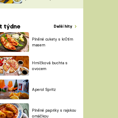
TORKY
ESH
t týdne
Další hity
Plněné cukety s krůtím
masem
Hrníčková buchta s
ovocem
Aperol Spritz
Plněné papriky s rajskou
omáčkou