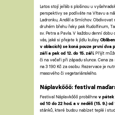
Letos stojí jeřáb s plošinou u vyšehra
perspektivy se podíváte na Vltavu a ná
Ladronku, Anděl a Smíchov. Obdivovat m
druhém břehu řeky pak Rudolfinum, Ta
sv. Petra a Pavla. V každou denní dobu o
vás, jaké si přejete k jídlu kulisy.
Oblíbe
v oblacích) se koná pouze první dva p
Přijít můž
září a pak od 12. do 15. září.
či na večeři při západu slunce. Cena z
na 3 190 Kč za osobu. Rezervace je nu
masového či vegetariánského.
Náplavkőőő: festival maďar
Festival Náplavkőőő proběhne
v pátek 
od 10 do 22 hod. a v neděli (15. 9.) od
stánků, které budou nabízet teplé i stud