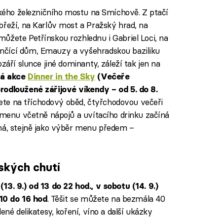
dského železničního mostu na Smíchově. Z ptačí
břeží, na Karlův most a Pražský hrad, na
ůžete Petřínskou rozhlednu i Gabriel Loci, na
nčící dům, Emauzy a vyšehradskou baziliku
září slunce jiné dominanty, záleží tak jen na
ná akce
Dinner in the Sky
(Večeře
rodloužené zářijové víkendy – od 5. do 8.
ete na tříchodový oběd, čtyřchodovou večeři
a menu včetně nápojů a uvítacího drinku začíná
tná, stejně jako výběr menu předem –
ských chutí
(13. 9.) od 13 do 22 hod., v sobotu (14. 9.)
. Těšit se můžete na bezmála 40
 10 do 16 hod
ené delikatesy, koření, víno a další ukázky