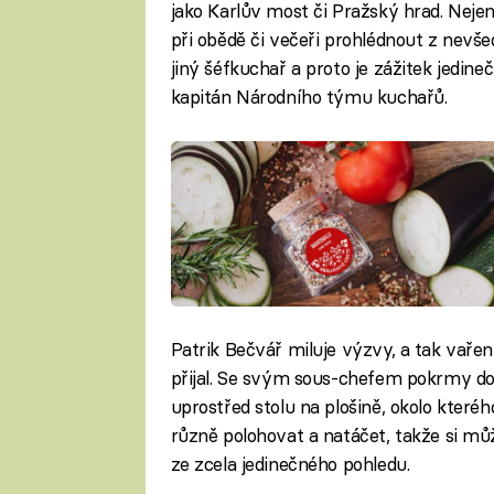
jako Karlův most či Pražský hrad. Nej
při obědě či večeři prohlédnout z nevše
jiný šéfkuchař a proto je zážitek jedin
kapitán Národního týmu kuchařů.
Patrik Bečvář miluje výzvy, a tak vaře
přijal. Se svým sous-chefem pokrmy do
uprostřed stolu na plošině, okolo kteréh
různě polohovat a natáčet, takže si mů
ze zcela jedinečného pohledu.