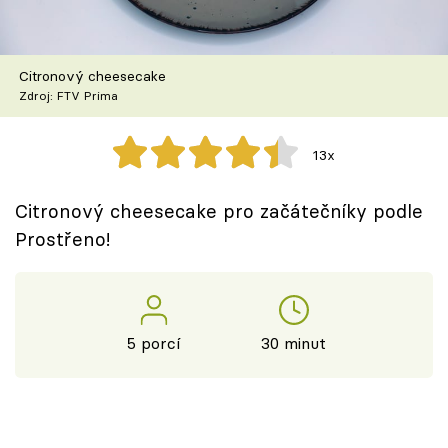
Škola vaření
Recepty z TV
Citronový cheesecake
Zdroj: FTV Prima
Speciál: Cuketa
13x
Těhotnej kuchař
Citronový cheesecake pro začátečníky podle
Sledujte prima+
Prostřeno!
Přihlášení
5 porcí
30 minut
Sledujte nás