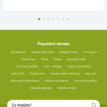
Populární témata
Jak zhubnout
Nejlepší filmy 2024
Nejlepší horory
TV program
Změna času
Partie
Počasí
Kdy budou volby
ZOO Nové začátky
Auto – katalog
7 pádů Honzy Dědka
Volby 2025
Svařené víno
Tatarák podle Pohlreicha
Aloe vera
Pěstování lichořeřišnice
Výpočet ascendentu
Tvarohové knedlíky
Nejlepší palačinky
Švestkový koláč