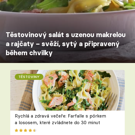
Těstovinový salát s uzenou makrelou
a rajčaty – svěží, sytý a připravený
během chvilky
TĚSTOVINY
Rychlá a zdravá večeře: Farfalle s pórkem
a lososem, které zvládnete do 30 minut