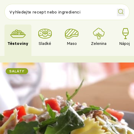
Těstoviny
Sladké
Maso
Zelenina
Nápoje
SALÁTY