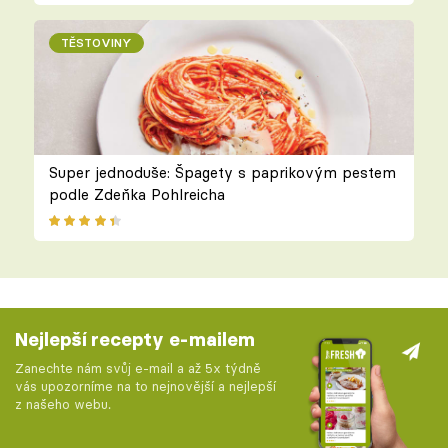
TĚSTOVINY
Super jednoduše: Špagety s paprikovým pestem
podle Zdeňka Pohlreicha
Nejlepší recepty e-mailem
Zanechte nám svůj e-mail a až 5x týdně
vás upozorníme na to nejnovější a nejlepší
z našeho webu.