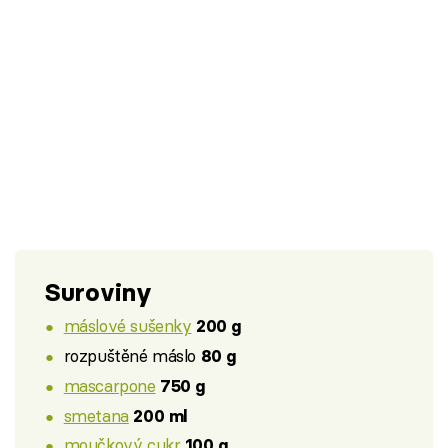
Suroviny
máslové sušenky
200 g
rozpuštěné máslo
80 g
mascarpone
750 g
smetana
200 ml
moučkový cukr
100 g