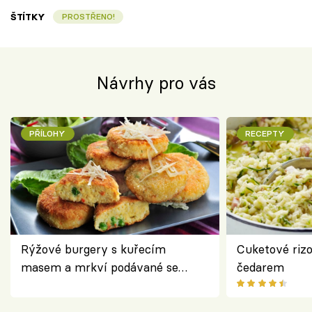
ŠTÍTKY
PROSTŘENO!
Návrhy pro vás
PŘÍLOHY
RECEPTY
Rýžové burgery s kuřecím
Cuketové rizo
masem a mrkví podávané se
čedarem
salátem – lehká a chutná večeře