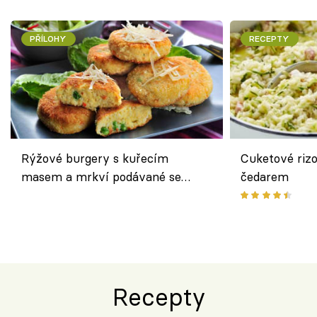
PŘÍLOHY
RECEPTY
Rýžové burgery s kuřecím
Cuketové rizo
masem a mrkví podávané se
čedarem
salátem – lehká a chutná večeře
Recepty