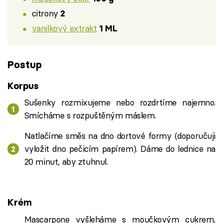
citrony
2
vanilkový extrakt
1 ML
Postup
Korpus
Sušenky rozmixujeme nebo rozdrtíme najemno.
Smícháme s rozpuštěným máslem.
Natlačíme směs na dno dortové formy (doporučuji
vyložit dno pečicím papírem). Dáme do lednice na
20 minut, aby ztuhnul.
Krém
Mascarpone vyšleháme s moučkovým cukrem,