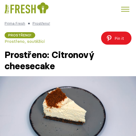
Prima Fresh
■
Prostřeno!
Kuře
Polévky k večeři
Rychlé večeře
Trendy:
PROSTŘENO!
Pin it
Prostřeno, soutěžící
Česká kuchyně
Čokoláda
Prostřeno: Citronový
cheesecake
Témata
Recepty
Články
TV Program