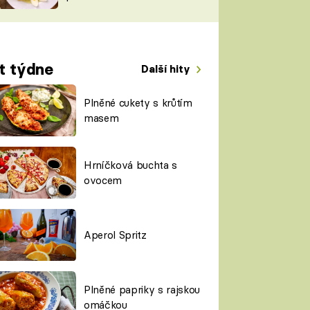
TORKY
ESH
t týdne
Další hity
Plněné cukety s krůtím
masem
Hrníčková buchta s
ovocem
Aperol Spritz
Plněné papriky s rajskou
omáčkou