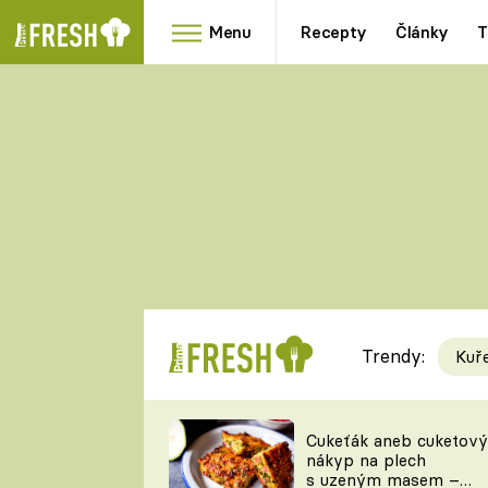
Menu
Recepty
Články
T
Oblíbené
Přílohy
recepty
HRANOLKY
HOUBY
KNEDLÍKY
DÝNĚ
KAŠE
RYCHLOVKY
Trendy:
Kuř
Populární
Videorecept
Cukeťák aneb cuketový
nákyp na plech
kuchaři
s uzeným masem –
TEĎ VAŘÍ ŠÉF!