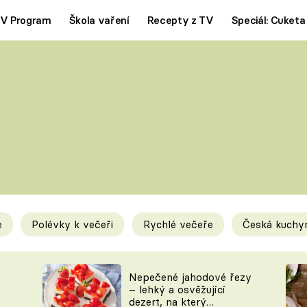
V Program
Škola vaření
Recepty z TV
Speciál: Cuketa
Polévky
Saláty
ČESKÁ KLASIKA
TĚSTOVIN
SILNÉ VÝVARY
SLADKÉ
KRÉMOVÉ
BEZMASÁ J
e
Polévky k večeři
Rychlé večeře
Česká kuchy
y
Tipy a triky
Novink
Nepečené jahodové řezy
– lehký a osvěžující
dezert, na který
KAM ZA JÍDLEM
BLOG