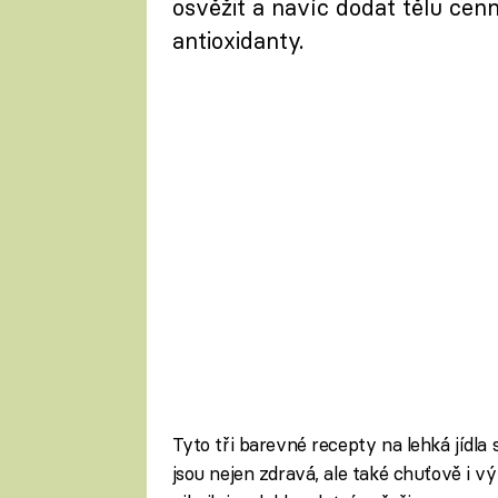
osvěžit a navíc dodat tělu cenn
antioxidanty.
Tyto tři barevné recepty na lehká jíd
jsou nejen zdravá, ale také chuťově i v