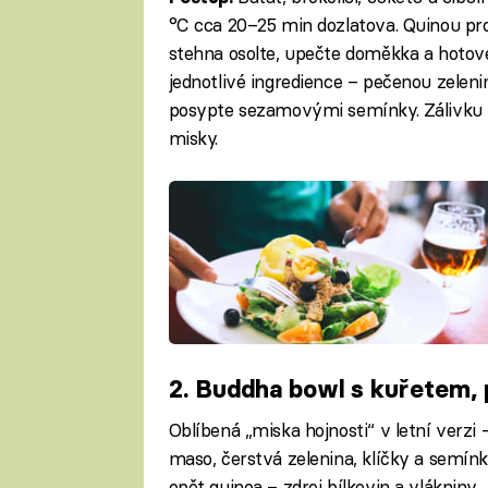
°C cca 20–25 min dozlatova. Quinou pr
stehna osolte, upečte doměkka a hotové 
jednotlivé ingredience – pečenou zeleni
posypte sezamovými semínky. Zálivku vy
misky.
2. Buddha bowl s kuřetem, 
Oblíbená „miska hojnosti“ v letní verzi
maso, čerstvá zelenina, klíčky a semínk
opět quinoa – zdroj bílkovin a vlákniny.