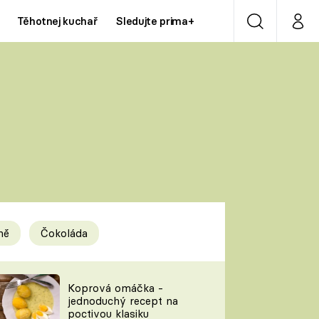
Těhotnej kuchař
Sledujte prima+
Vyhledávání
Můj p
Prima+
Y
CNN Prima NEWS
Prima ZOOM
ÍDLA
Prima LIVING
Prima Ženy
ně
Čokoláda
Prima LAJK
y
Koprová omáčka -
jednoduchý recept na
Sledujte nás
poctivou klasiku