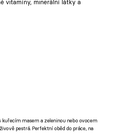
é vitamíny, minerální látky a
la s kuřecím masem a zeleninou nebo ovocem
ýživově pestrá. Perfektní oběd do práce, na