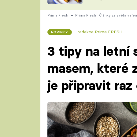
skvělý způsob, jak
ZDENĚK
zpracovat přerostlé
ČESKO NA TALÍŘI
cukety
POHLREICH
Prima Fresh
■
Prima Fresh
Články ze světa vařen
KAROLÍNA,
JAROSLAV SAPÍK
DOMÁCÍ
redakce Prima FRESH
NOVINKY
KUCHAŘKA
KAROLÍNA
KAMBERSKÁ
3 tipy na letní
masem, které z
je připravit raz