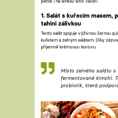
piknik i na lehkou letní večeři.
1. Salát s kuřecím masem, 
tahini zálivkou
Tento salát spojuje výživnou černou q
kuřetem a zelným salátem. Díky zázvoro
příjemně krémovou texturu.
Místo zelného salátu s 
fermentované kimchi. To 
probiotik, která podporuj