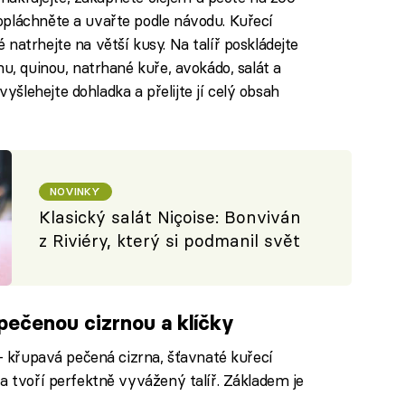
opláchněte a uvařte podle návodu. Kuřecí
natrhejte na větší kusy. Na talíř poskládejte
nu, quinou, natrhané kuře, avokádo, salát a
šlehejte dohladka a přelijte jí celý obsah
NOVINKY
Klasický salát Niçoise: Bonviván
z Riviéry, který si podmanil svět
pečenou cizrnou a klíčk
y
 – křupavá pečená cizrna, šťavnaté kuřecí
a tvoří perfektně vyvážený talíř. Základem je