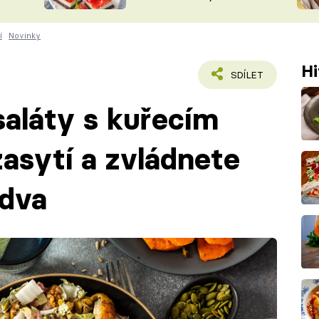
nepotřebujete troubu
ŠÉFREDAK
VYCHYTÁVKY
í
Novinky
SOUTĚŽ FR
NA NÁKUPECH
ČASOPIS
Hi
SDÍLET
 saláty s kuřecím
asytí a zvládnete
 dva