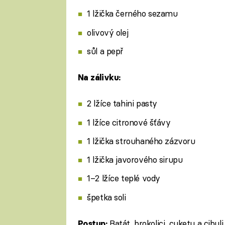
1 lžička černého sezamu
olivový olej
sůl a pepř
Na zálivku:
2 lžíce tahini pasty
1 lžíce citronové šťávy
1 lžička strouhaného zázvoru
1 lžička javorového sirupu
1–2 lžíce teplé vody
špetka soli
Batát, brokolici, cuketu a cibul
Postup: