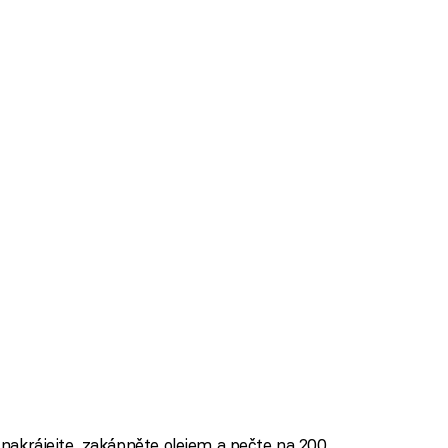
i nakrájejte, zakápněte olejem a pečte na 200