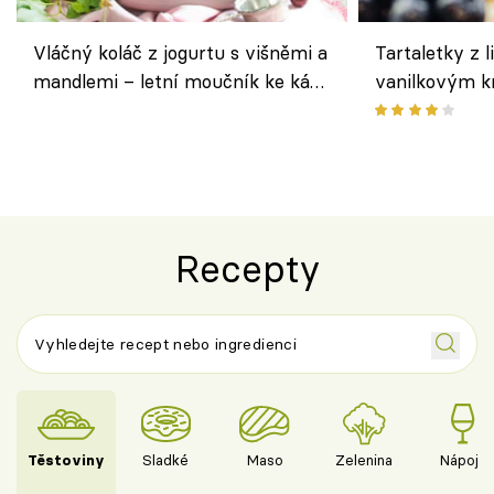
Vláčný koláč z jogurtu s višněmi a
Tartaletky z l
mandlemi – letní moučník ke kávě
vanilkovým k
i na oslavu
ovocem podle
Recepty
Těstoviny
Sladké
Maso
Zelenina
Nápoje