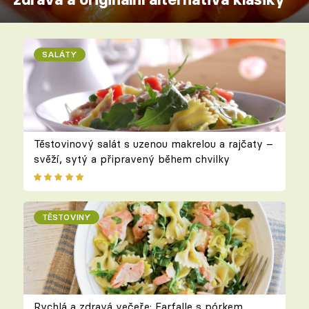
SALÁTY
Těstovinový salát s uzenou makrelou a rajčaty –
svěží, sytý a připravený během chvilky
TĚSTOVINY
Rychlá a zdravá večeře: Farfalle s pórkem