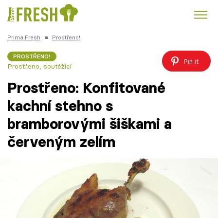
Prima Fresh
■
Prostřeno!
Kuře
Polévky k večeři
Rychlé večeře
Trendy:
PROSTŘENO!
Pin it
Prostřeno, soutěžící
Česká kuchyně
Čokoláda
Prostřeno: Konfitované
kachní stehno s
bramborovými šiškami a
Témata
červeným zelím
Recepty
Články
TV Program