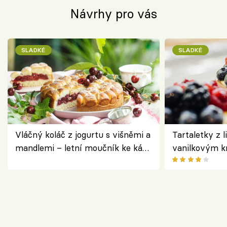
Návrhy pro vás
SLADKÉ
SLADKÉ
Vláčný koláč z jogurtu s višněmi a
Tartaletky z l
mandlemi – letní moučník ke kávě
vanilkovým k
i na oslavu
ovocem podle