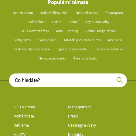
Populární témata
Jak zhubnout
Nejlepší filmy 2024
Nejlepší horory
TV program
Změna času
Partie
Počasí
Kdy budou volby
ZOO Nové začátky
Auto – katalog
7 pádů Honzy Dědka
Volby 2025
Svařené víno
Tatarák podle Pohlreicha
Aloe vera
Pěstování lichořeřišnice
Výpočet ascendentu
Tvarohové knedlíky
Nejlepší palačinky
Švestkový koláč
O FTV Prima
Management
Volná místa
Press
Reklama
Castingy a výzvy
HbbTV
Kontakty