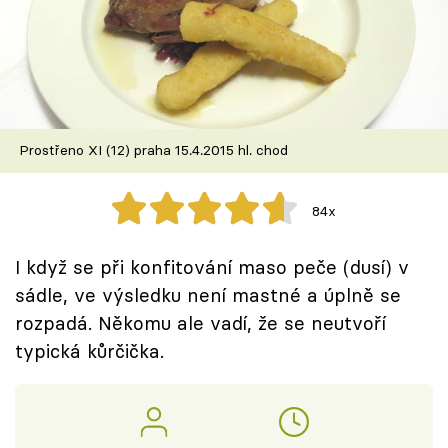
Škola vaření
Recepty z TV
Speciál: Cuketa
Prostřeno XI (12) praha 15.4.2015 hl. chod
Těhotnej kuchař
84x
Sledujte prima+
I když se při konfitování maso peče (dusí) v
Přihlášení
sádle, ve výsledku není mastné a úplně se
rozpadá. Někomu ale vadí, že se neutvoří
typická kůrčička.
Sledujte nás