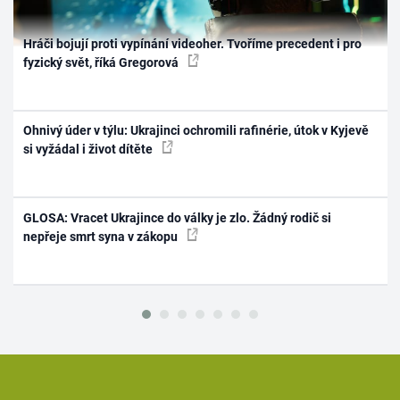
Hráči bojují proti vypínání videoher. Tvoříme precedent i pro
fyzický svět, říká Gregorová
Ohnivý úder v týlu: Ukrajinci ochromili rafinérie, útok v Kyjevě
si vyžádal i život dítěte
GLOSA: Vracet Ukrajince do války je zlo. Žádný rodič si
nepřeje smrt syna v zákopu