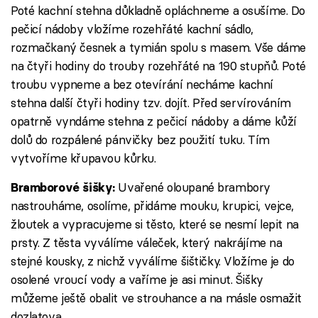
Poté kachní stehna důkladně opláchneme a osušíme. Do
pečicí nádoby vložíme rozehřáté kachní sádlo,
rozmačkaný česnek a tymián spolu s masem. Vše dáme
na čtyři hodiny do trouby rozehřáté na 190 stupňů. Poté
troubu vypneme a bez otevírání necháme kachní
stehna další čtyři hodiny tzv. dojít. Před servírováním
opatrně vyndáme stehna z pečicí nádoby a dáme kůží
dolů do rozpálené pánvičky bez použití tuku. Tím
vytvoříme křupavou kůrku.
Uvařené oloupané brambory
Bramborové šišky:
nastrouháme, osolíme, přidáme mouku, krupici, vejce,
žloutek a vypracujeme si těsto, které se nesmí lepit na
prsty. Z těsta vyválíme váleček, který nakrájíme na
stejné kousky, z nichž vyválíme šištičky. Vložíme je do
osolené vroucí vody a vaříme je asi minut. Šišky
můžeme ještě obalit ve strouhance a na másle osmažit
dozlatova.