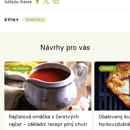
Sdílejte článek
ŠTÍTKY
BÁBOVKA
Návrhy pro vás
ZELENINA
MASO
Rajčatová omáčka z čerstvých
Obalovaný kuř
rajčat – základní recept plný chuti
horkovzdušné 