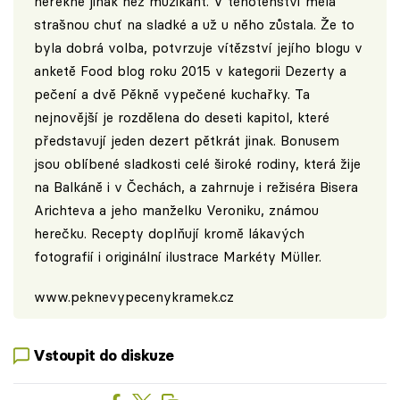
neřekne jinak než muzikant. V těhotenství měla
strašnou chuť na sladké a už u něho zůstala. Že to
byla dobrá volba, potvrzuje vítězství jejího blogu v
anketě Food blog roku 2015 v kategorii Dezerty a
pečení a dvě Pěkně vypečené kuchařky. Ta
nejnovější je rozdělena do deseti kapitol, které
představují jeden dezert pětkrát jinak. Bonusem
jsou oblíbené sladkosti celé široké rodiny, která žije
na Balkáně i v Čechách, a zahrnuje i režiséra Bisera
Arichteva a jeho manželku Veroniku, známou
herečku. Recepty doplňují kromě lákavých
fotografií i originální ilustrace Markéty Müller.
www.peknevypecenykramek.cz
Vstoupit do diskuze