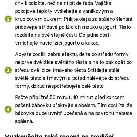
chvíli odložte, než na ni přijde řada. Vajíčka
pokojové teploty vyšlehejte s vanilkovým a
krupicovým cukrem. Přilijte olej a za stálého šlehání
přidávejte střídavě po lžících mouku a jogurt. Těsto
rozdělte na dvě stejné části. Do jedné části
vmíchejte navíc lžíci jogurtu a kakao.
Abyste docílili zebra efektu, dejte do středu formy
nejprve dvě lžíce světlého těsta a na to pak opět do
středu dvě lžíce tmavého těsta. Střídejte stále
světlé těsto s tmavým a pořád nalévejte do středu
formy, dokud nespotřebujete celé těsto.
Pečte přibližně 50 minut, 10 minut před koncem
pečení bábovku překryjte alobalem. Tím docílíte, že
bábovka bude uvnitř upečená a na povrchu nebude
spálená.
Vyzkoušejte také recept na tradiční