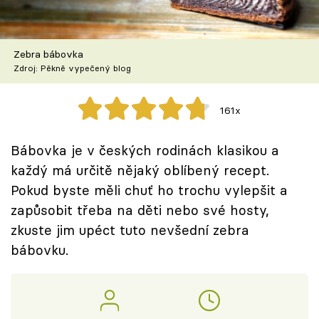
Škola vaření
Recepty z TV
Zebra bábovka
Zdroj: Pěkně vypečený blog
Speciál: Cuketa
161x
Těhotnej kuchař
Bábovka je v českých rodinách klasikou a
Sledujte prima+
každý má určitě nějaký oblíbený recept.
Pokud byste měli chuť ho trochu vylepšit a
Přihlášení
zapůsobit třeba na děti nebo své hosty,
zkuste jim upéct tuto nevšední zebra
bábovku.
Sledujte nás