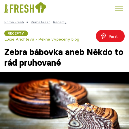
Prima Fresh
■
Prima Fresh
Recepty
Kuře
Polévky k večeři
Rychlé večeře
Trendy:
RECEPTY
Pin it
Lucie Arichteva - Pěkně vypečený blog
Česká kuchyně
Čokoláda
Zebra bábovka aneb Někdo to
rád pruhované
Témata
Recepty
Články
TV Program