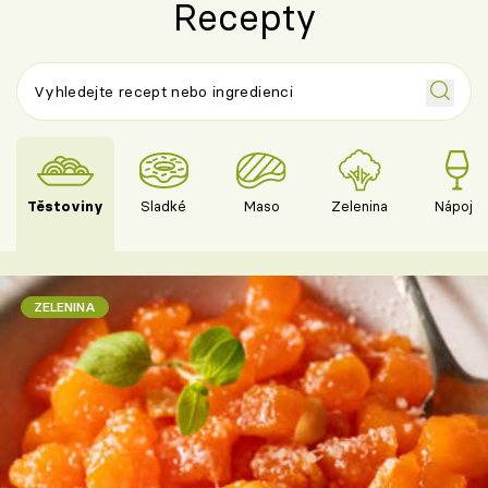
Recepty
Těstoviny
Sladké
Maso
Zelenina
Nápoje
ZELENINA