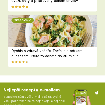
svěží, sytý a připravený během chvilky
TĚSTOVINY
Rychlá a zdravá večeře: Farfalle s pórkem
a lososem, které zvládnete do 30 minut
Nejlepší recepty e-mailem
Zanechte nám svůj e-mail a až 5x týdně
vás upozorníme na to nejnovější a nejlepší
z našeho webu.