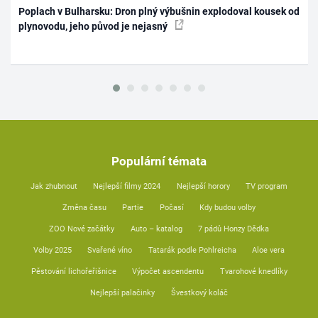
Poplach v Bulharsku: Dron plný výbušnin explodoval kousek od
plynovodu, jeho původ je nejasný
Populární témata
Jak zhubnout
Nejlepší filmy 2024
Nejlepší horory
TV program
Změna času
Partie
Počasí
Kdy budou volby
ZOO Nové začátky
Auto – katalog
7 pádů Honzy Dědka
Volby 2025
Svařené víno
Tatarák podle Pohlreicha
Aloe vera
Pěstování lichořeřišnice
Výpočet ascendentu
Tvarohové knedlíky
Nejlepší palačinky
Švestkový koláč