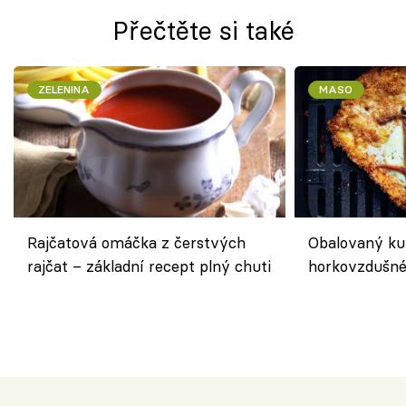
Přečtěte si také
ZELENINA
MASO
Rajčatová omáčka z čerstvých
Obalovaný kuř
rajčat – základní recept plný chuti
horkovzdušné 
novém pojetí
Olivera