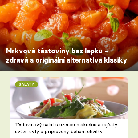
Mrkvové těstoviny bez lepku –
zdravá a originální alternativa klasiky
SALÁTY
Těstovinový salát s uzenou makrelou a rajčaty –
svěží, sytý a připravený během chvilky