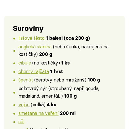
Suroviny
listové těsto
1 balení (cca 230 g)
anglická slanina
(nebo šunka, nakrájená na
kostičky)
200 g
cibule
(na kostičky)
1 ks
cherry rajčata
1 hrst
špenát
(čerstvý nebo mražený)
100 g
polotvrdý sýr (strouhaný, např. gouda,
madeland, ementál...)
100 g
vejce
(velká)
4 ks
smetana na vaření
200 ml
sůl