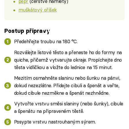
pepř
(čerstvě namletý)
muškátový oříšek
Failed to fetch
Postup přípravy
Předehřejte troubu na 180 °C.
Rozválejte listové těsto a přeneste ho do formy na
quiche, přičemž vytvarujte okraje. Propíchejte dno
těsta vidličkou a vložte do lednice na 15 minut.
Mezitím osmahněte slaninu nebo šunku na pánvi,
dokud nezezlátne. Přidejte cibuli a špenát a vařte,
dokud cibule nezměkne a špenát nezhnědne.
Vytvořte vrstvu směsi slaniny (nebo šunky), cibule
a špenátu na připraveném těstě.
Posypte vrstvu nastrouhaným sýrem.