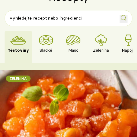
Těstoviny
Sladké
Maso
Zelenina
Nápoje
ZELENINA