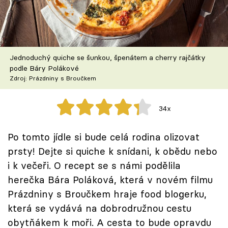
Škola vaření
Recepty z TV
Jednoduchý quiche se šunkou, špenátem a cherry rajčátky
Speciál: Cuketa
podle Báry Polákové
Zdroj: Prázdniny s Broučkem
Těhotnej kuchař
34x
Sledujte prima+
Po tomto jídle si bude celá rodina olizovat
Přihlášení
prsty! Dejte si quiche k snídani, k obědu nebo
i k večeři. O recept se s námi podělila
herečka Bára Poláková, která v novém filmu
Sledujte nás
Prázdniny s Broučkem hraje food blogerku,
která se vydává na dobrodružnou cestu
obytňákem k moři. A cesta to bude opravdu