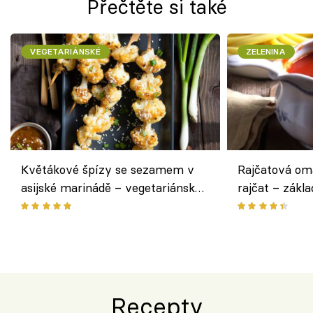
Přečtěte si také
VEGETARIÁNSKÉ
ZELENINA
Květákové špízy se sezamem v
Rajčatová om
asijské marinádě – vegetariánská
rajčat – zákla
chuťovka z grilu
Recepty