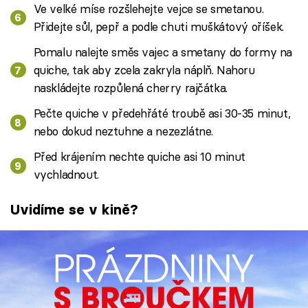
Ve velké míse rozšlehejte vejce se smetanou.
Přidejte sůl, pepř a podle chuti muškátový oříšek.
Pomalu nalejte směs vajec a smetany do formy na
quiche, tak aby zcela zakryla náplň. Nahoru
naskládejte rozpůlená cherry rajčátka.
Pečte quiche v předehřáté troubě asi 30-35 minut,
nebo dokud neztuhne a nezezlátne.
Před krájením nechte quiche asi 10 minut
vychladnout.
Uvidíme se v kině?