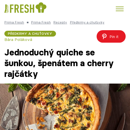
Prima Fresh
■
Prima Fresh
Recepty
Předkrmy a chuťovky
Kuře
Polévky k večeři
Rychlé večeře
Trendy:
PŘEDKRMY A CHUŤOVKY
Pin it
Bára Poláková
Česká kuchyně
Čokoláda
Jednoduchý quiche se
šunkou, špenátem a cherry
rajčátky
Témata
Recepty
Články
TV Program