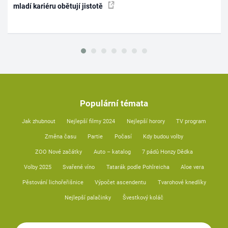
mladí kariéru obětují jistotě
Populární témata
Jak zhubnout
Nejlepší filmy 2024
Nejlepší horory
TV program
Změna času
Partie
Počasí
Kdy budou volby
ZOO Nové začátky
Auto – katalog
7 pádů Honzy Dědka
Volby 2025
Svařené víno
Tatarák podle Pohlreicha
Aloe vera
Pěstování lichořeřišnice
Výpočet ascendentu
Tvarohové knedlíky
Nejlepší palačinky
Švestkový koláč