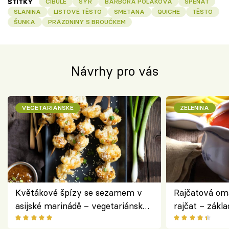
ŠTÍTKY
CIBULE
SÝR
BARBORA POLÁKOVÁ
ŠPENÁT
SLANINA
LISTOVÉ TĚSTO
SMETANA
QUICHE
TĚSTO
ŠUNKA
PRÁZDNINY S BROUČKEM
Návrhy pro vás
VEGETARIÁNSKÉ
ZELENINA
Květákové špízy se sezamem v
Rajčatová om
asijské marinádě – vegetariánská
rajčat – zákla
chuťovka z grilu