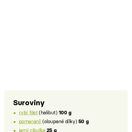
Suroviny
rybí filet
(halibut)
100 g
pomeranč
(oloupané dílky)
50 g
jarní cibulka
25 g