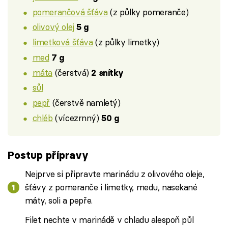
pomerančová šťáva
(z půlky pomeranče)
olivový olej
5 g
limetková šťáva
(z půlky limetky)
med
7 g
máta
(čerstvá)
2 snítky
sůl
pepř
(čerstvě namletý)
chléb
(vícezrnný)
50 g
Postup přípravy
Nejprve si připravte marinádu z olivového oleje,
šťávy z pomeranče i limetky, medu, nasekané
máty, soli a pepře.
Filet nechte v marinádě v chladu alespoň půl