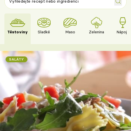
Těstoviny
Sladké
Maso
Zelenina
Nápoje
SALÁTY