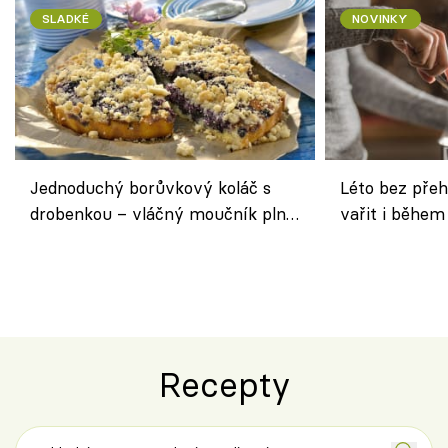
SLADKÉ
NOVINKY
Jednoduchý borůvkový koláč s
Léto bez přeh
drobenkou – vláčný moučník plný
vařit i během
ovoce
Recepty