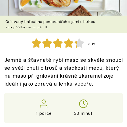
Škola vaření
Recepty z TV
Grilovaný halibut na pomerančích s jarní cibulkou
Zdroj: Velký dietní plán III.
Speciál: Cuketa
30x
Těhotnej kuchař
Jemné a šťavnaté rybí maso se skvěle snoubí
Sledujte prima+
se svěží chutí citrusů a sladkostí medu, který
na masu při grilování krásně zkaramelizuje.
Přihlášení
Ideální jako zdravá a lehká večeře.
Sledujte nás
1 porce
30 minut