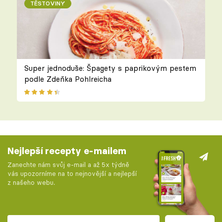
TĚSTOVINY
Super jednoduše: Špagety s paprikovým pestem
podle Zdeňka Pohlreicha
Nejlepší recepty e-mailem
Zanechte nám svůj e-mail a až 5x týdně
vás upozorníme na to nejnovější a nejlepší
z našeho webu.