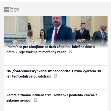
Podmínka pro Ukrajince za útok zápalnou lahví na dům s
dětmi? Tejc zvažuje mimořádný zásah
Na „Švarcenberský“ kanál už neodbočíte. Chyba vydržela 30
let, teď ceduli celou odstraní
Zemřela známá influencerka. Towleová podlehla vzácné a
zákeřné nemoci