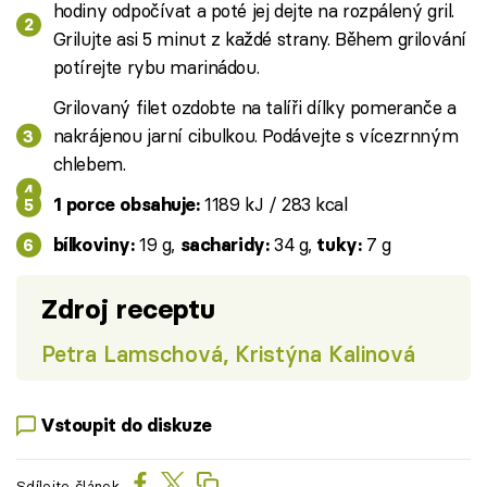
hodiny odpočívat a poté jej dejte na rozpálený gril.
Grilujte asi 5 minut z každé strany. Během grilování
potírejte rybu marinádou.
Grilovaný filet ozdobte na talíři dílky pomeranče a
nakrájenou jarní cibulkou. Podávejte s vícezrnným
chlebem.
1189 kJ / 283 kcal
1 porce obsahuje:
19 g,
34 g,
7 g
bílkoviny:
sacharidy:
tuky:
Zdroj receptu
Petra Lamschová, Kristýna Kalinová
Vstoupit do diskuze
Sdílejte článek