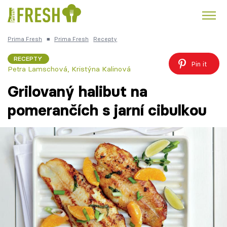
Prima Fresh
■
Prima Fresh
Recepty
Kuře
Polévky k večeři
Rychlé večeře
Trendy:
RECEPTY
Pin it
Petra Lamschová, Kristýna Kalinová
Česká kuchyně
Čokoláda
Grilovaný halibut na
pomerančích s jarní cibulkou
Témata
Recepty
Články
TV Program