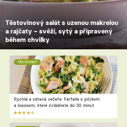
Těstovinový salát s uzenou makrelou
a rajčaty – svěží, sytý a připravený
během chvilky
TĚSTOVINY
Rychlá a zdravá večeře: Farfalle s pórkem
a lososem, které zvládnete do 30 minut