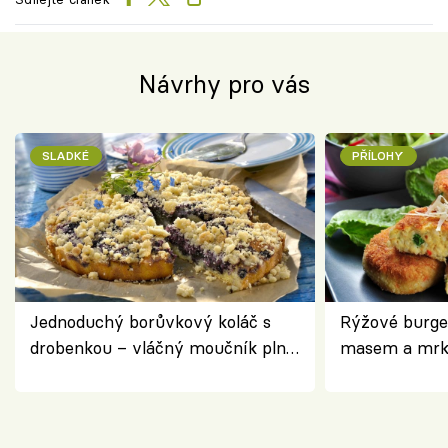
Návrhy pro vás
SLADKÉ
PŘÍLOHY
Jednoduchý borůvkový koláč s
Rýžové burge
drobenkou – vláčný moučník plný
masem a mrk
ovoce
salátem – leh