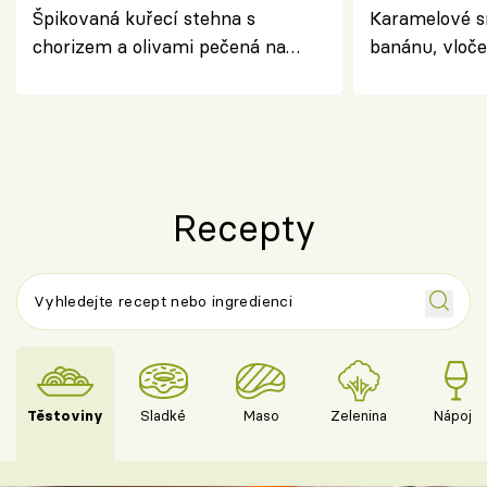
Špikovaná kuřecí stehna s
Karamelové s
chorizem a olivami pečená na
banánu, vloče
letní zelenině – šťavnaté maso s
snídaně do sk
výraznou chutí inspirovanou
Španělskem
Recepty
Těstoviny
Sladké
Maso
Zelenina
Nápoje