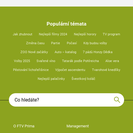
Populární témata
Jak zhubnout
Nejlepší filmy 2024
Nejlepší horory
TV program
Změna času
Partie
Počasí
Kdy budou volby
ZOO Nové začátky
Auto – katalog
7 pádů Honzy Dědka
Volby 2025
Svařené víno
Tatarák podle Pohlreicha
Aloe vera
Pěstování lichořeřišnice
Výpočet ascendentu
Tvarohové knedlíky
Nejlepší palačinky
Švestkový koláč
O FTV Prima
Management