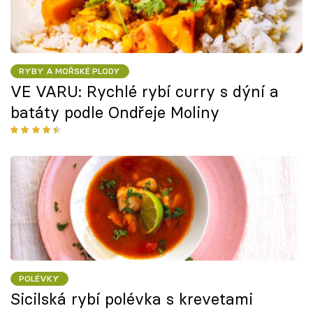
RYBY A MOŘSKÉ PLODY
VE VARU: Rychlé rybí curry s dýní a
batáty podle Ondřeje Moliny
POLÉVKY
Sicilská rybí polévka s krevetami