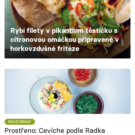
Škola vaření
Recepty z TV
Rybí filety v pikantním těstíčku s
Speciál: Cuketa
citronovou omáčkou připravené v
horkovzdušné fritéze
Těhotnej kuchař
Sledujte prima+
Přihlášení
Sledujte nás
PROSTŘENO!
Prostřeno: Ceviche podle Radka