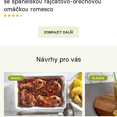
se španělskou rajčatovo-ořechovou
omáčkou romesco
ZOBRAZIT DALŠÍ
Návrhy pro vás
MASO
SLADKÉ