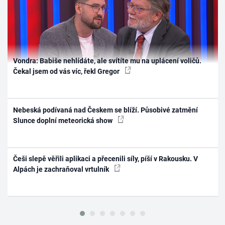
Vondra: Babiše nehlídáte, ale svítíte mu na uplácení voličů.
Čekal jsem od vás víc, řekl Gregor
Nebeská podívaná nad Českem se blíží. Působivé zatmění
Slunce doplní meteorická show
Češi slepě věřili aplikaci a přecenili síly, píší v Rakousku. V
Alpách je zachraňoval vrtulník