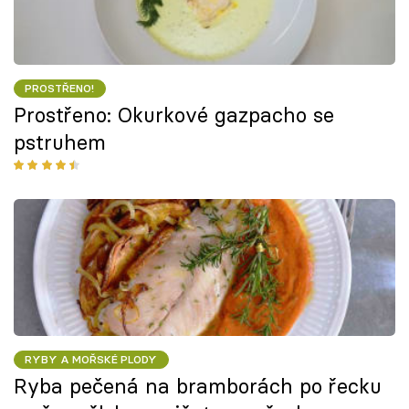
PROSTŘENO!
Prostřeno: Okurkové gazpacho se
pstruhem
RYBY A MOŘSKÉ PLODY
Ryba pečená na bramborách po řecku