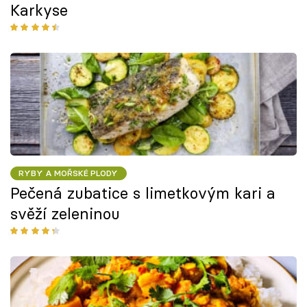
Karkyse
RYBY A MOŘSKÉ PLODY
Pečená zubatice s limetkovým kari a
svěží zeleninou