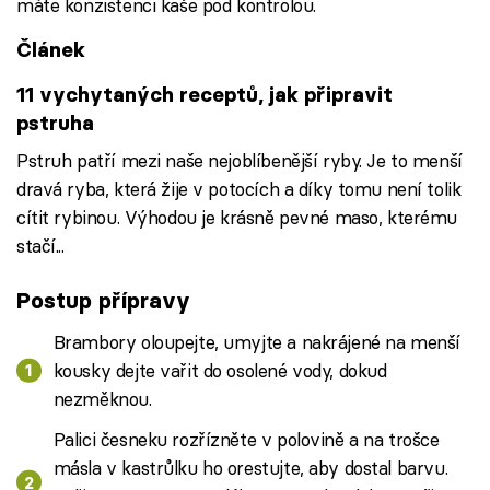
máte konzistenci kaše pod kontrolou.
Článek
11 vychytaných receptů, jak připravit
pstruha
Pstruh patří mezi naše nejoblíbenější ryby. Je to menší
dravá ryba, která žije v potocích a díky tomu není tolik
cítit rybinou. Výhodou je krásně pevné maso, kterému
stačí...
Postup přípravy
Brambory oloupejte, umyjte a nakrájené na menší
kousky dejte vařit do osolené vody, dokud
nezměknou.
Palici česneku rozřízněte v polovině a na trošce
másla v kastrůlku ho orestujte, aby dostal barvu.