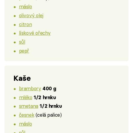
máslo
olivový olej
citron
lískové ořechy
sůl
pepř
Kaše
brambory
400 g
mléko
1/2 hrnku
smetana
1/2 hrnku
česnek
(celá palice)
máslo
sůl