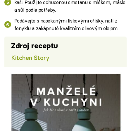
kaši. Použijte ochucenou smetanu s mlékem, máslo
a sůl podle potřeby.
Podávejte s nasekanými lískovými oříšky, natí z
fenyklu a zakápnuté kvalitním olivovým olejem.
Zdroj receptu
Kitchen Story