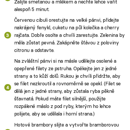
Zalijte smetanou a mlékem a nechte lehce vařit
alespoň 5 minut.
Červenou cibuli orestujte na velké pánvi, přidejte
nakrájený fenykl, cuketu na půl kolečka a cherry
rajčata. Dobře osolte a chvíli zarestujte. Zelenina by
měla zůstat pevná. Zakápněte šťávou z poloviny
citronu a odstavte.
Na zvláštní pánvi si na másle udělejte osolené a
opepřené filety ze pstruha. Opékejte jen z jedné
strany a to kůží dolů. Rukou je chvíli přidržte, aby
se filet nezkroutil a rovnoměrně se opekl. (Filet se
dělá jen z jedné strany, aby zůstala ryba pěkně
šťavnatá. Pokud máte filet silnější, použijte
rozpálené máslo z pod ryby, kterým ho lehce
polijete, aby se udělala i horní strana.)
Hotové brambory slijte a vytvořte bramborovou