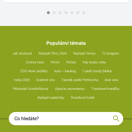
Populární témata
Jak zhubnout
Nejlepší filmy 2024
Nejlepší horory
TV program
Změna času
Partie
Počasí
Kdy budou volby
ZOO Nové začátky
Auto – katalog
7 pádů Honzy Dědka
Volby 2025
Svařené víno
Tatarák podle Pohlreicha
Aloe vera
Pěstování lichořeřišnice
Výpočet ascendentu
Tvarohové knedlíky
Nejlepší palačinky
Švestkový koláč