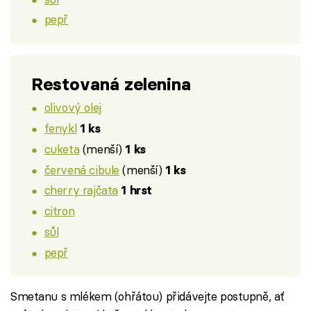
pepř
Restovaná zelenina
olivový olej
fenykl
1 ks
cuketa
(menší)
1 ks
červená cibule
(menší)
1 ks
cherry rajčata
1 hrst
citron
sůl
pepř
Smetanu s mlékem (ohřátou) přidávejte postupně, ať