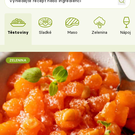
Těstoviny
Sladké
Maso
Zelenina
Nápoje
ZELENINA