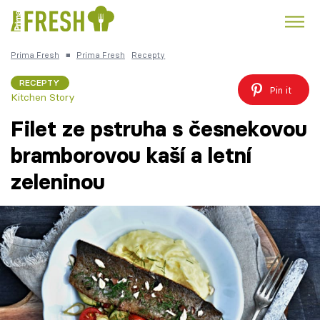
Prima Fresh
■
Prima Fresh
Recepty
Kuře
Polévky k večeři
Rychlé večeře
Trendy:
RECEPTY
Pin it
Kitchen Story
Česká kuchyně
Čokoláda
Filet ze pstruha s česnekovou
bramborovou kaší a letní
zeleninou
Témata
Recepty
Články
TV Program