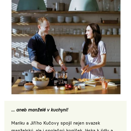
… aneb manželé v kuchyni!
Mariku a Jiřího Kučovy spojil nejen svazek
manželský, ale i společný koníček, láska k jídlu a