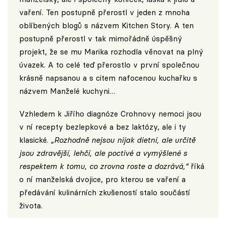
vaření. Ten postupně přerostl v jeden z mnoha
oblíbených blogů s názvem
Kitchen Story
. A ten
postupně přerostl v tak mimořádně úspěšný
projekt, že se mu Marika rozhodla věnovat na plný
úvazek. A to celé teď přerostlo v první společnou
krásně napsanou a s citem nafocenou kuchařku s
názvem Manželé kuchyni…
Vzhledem k Jiřího diagnóze Crohnovy nemoci jsou
v ní recepty bezlepkové a bez laktózy, ale i ty
klasické.
„Rozhodně nejsou nijak dietní, ale určitě
jsou zdravější, lehčí, ale poctivé a vymýšlené s
respektem k tomu, co zrovna roste a dozrává,“
říká
o ní manželská dvojice, pro kterou se vaření a
předávání kulinárních zkušeností stalo součástí
života.