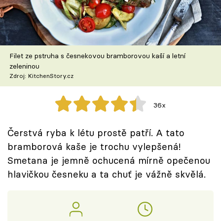
Škola vaření
Recepty z TV
Filet ze pstruha s česnekovou bramborovou kaší a letní
Speciál: Cuketa
zeleninou
Zdroj: KitchenStory.cz
Těhotnej kuchař
36x
Sledujte prima+
Čerstvá ryba k létu prostě patří. A tato
Přihlášení
bramborová kaše je trochu vylepšená!
Smetana je jemně ochucená mírně opečenou
hlavičkou česneku a ta chuť je vážně skvělá.
Sledujte nás