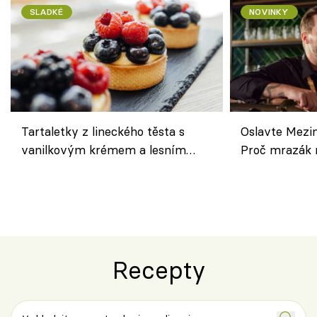
SLADKÉ
NOVINKY
Tartaletky z lineckého těsta s
Oslavte Mezin
vanilkovým krémem a lesním
Proč mrazák n
ovocem podle Bread Society
horku vsadit 
Recepty