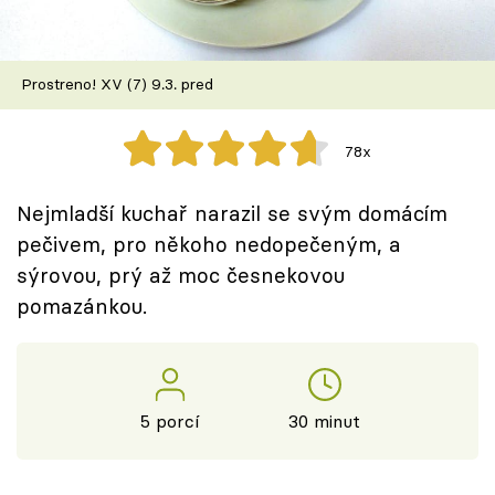
Škola vaření
Recepty z TV
Prostreno! XV (7) 9.3. pred
Speciál: Cuketa
78x
Těhotnej kuchař
Nejmladší kuchař narazil se svým domácím
Sledujte prima+
pečivem, pro někoho nedopečeným, a
sýrovou, prý až moc česnekovou
pomazánkou.
Přihlášení
Sledujte nás
5 porcí
30 minut