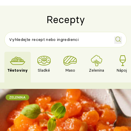
Recepty
Těstoviny
Sladké
Maso
Zelenina
Nápoje
ZELENINA