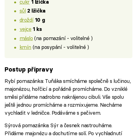
cukr
1 lžička
sůl
2 lžička
droždí
10 g
vejce
1 ks
máslo
(na pomazání - volitelné )
kmín
(na posypání - volitelné )
Postup přípravy
Rybí pomazánka: Tuňáka smícháme společně s lučinou,
majonézou, hořčicí a pořádně promícháme. Do vzniklé
směsi přidáme nadrobno nakrájenou cibuli. Vše spolu
ještě jednou promícháme a rozmixujeme. Necháme
vychladit v ledničce. Podáváme s pečivem.
Sýrová pomazánka: Sýr a česnek nastrouháme.
Přidáme majonézu a dochutíme solí. Po vychladnutí