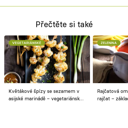
Přečtěte si také
VEGETARIÁNSKÉ
ZELENINA
Květákové špízy se sezamem v
Rajčatová om
asijské marinádě – vegetariánská
rajčat – zákla
chuťovka z grilu