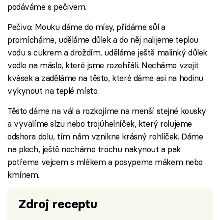
podáváme s pečivem.
Pečivo: Mouku dáme do mísy, přidáme sůl a
promícháme, uděláme důlek a do něj nalijeme teplou
vodu s cukrem a droždím, uděláme ještě malinký důlek
vedle na máslo, které jsme rozehřáli. Necháme vzejit
kvásek a zaděláme na těsto, které dáme asi na hodinu
vykynout na teplé místo.
Těsto dáme na vál a rozkojíme na menší stejné kousky
a vyvalíme slzu nebo trojúhelníček, který rolujeme
odshora dolu, tím nám vznikne krásný rohlíček. Dáme
na plech, ještě necháme trochu nakynout a pak
potřeme vejcem s mlékem a posypeme mákem nebo
kmínem.
Zdroj receptu