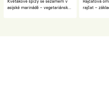
Květákové špízy se sezamem v
Rajčatová om
asijské marinádě – vegetariánská
rajčat – zákla
chuťovka z grilu