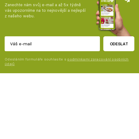
Zanechte nám svůj e-mail a až 5x týdně
vás upozorníme na to nejnovější a nejlepší
z našeho webu.
ODESLAT
Odesláním formuláře souhlasíte s
podmínkami zpracování osobních
údajů