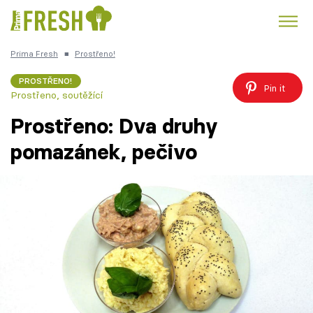
Prima Fresh
■
Prostřeno!
Kuře
Polévky k večeři
Rychlé večeře
Trendy:
PROSTŘENO!
Pin it
Prostřeno, soutěžící
Česká kuchyně
Čokoláda
Prostřeno: Dva druhy
pomazánek, pečivo
Témata
Recepty
Články
TV Program