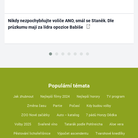
Nikdy nezpochybňujte voliče ANO, smál se Staněk. Dle
průzkumu mají za lídra opozice Babiše
Populární témata
Jak zhubnout
Nejlepší filmy 2024
Nejlepší horory
TV program
Změna času
Partie
Počasí
Kdy budou volby
ZOO Nové začátky
Auto – katalog
7 pádů Honzy Dědka
Volby 2025
Svařené víno
Tatarák podle Pohlreicha
Aloe vera
Pěstování lichořeřišnice
Výpočet ascendentu
Tvarohové knedlíky