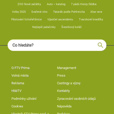
ZOO Nové začátky
Auto – katalog
7 pádů Honzy Dědka
Volby 2025
Svařené víno
Tatarák podle Pohlreicha
Aloe vera
Pěstování lichořeřišnice
Výpočet ascendentu
Tvarohové knedlíky
Nejlepší palačinky
Švestkový koláč
O FTV Prima
Management
Volná místa
Press
Reklama
Castingy a výzvy
HbbTV
Kontakty
Podmínky užívání
Zpracování osobních údajů
Cookies
Nápověda
Vlastník FTV Prima spol. s
Redakce