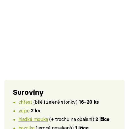
Suroviny
chřest
(bílé i zelené stonky)
16–20 ks
vejce
2 ks
hladká mouka
(+ trochu na obalení)
2 lžíce
bazalka
(jemně nasekaná)
1 lžíce