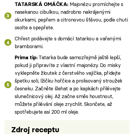
Majonézu promíchejte s
TATARSKÁ OMÁČKA:
nasekanou cibulkou, nadrobno nakrájenými
okurkami, pepřem a citronovou šťávou, podle chuti
osolte a opepřete.
Chřest podávejte s domácí tatarkou a vařenými
bramborami.
Tatarka bude samozřejmě ještě lepší,
Prima tip:
pokud ji připravíte z vlastní majonézy. Do misky
vyklepněte žloutek z čerstvého vajíčka, přidejte
špetku soli, lžičku hořčice a prolisovaný stroužek
česneku. Začněte šlehat a po kapkách přilévejte
slunečnicový olej. Až začne směs houstnout,
můžete přilévání oleje zrychlit. Skončete, až
spotřebujete asi 200 ml oleje.
Zdroj receptu