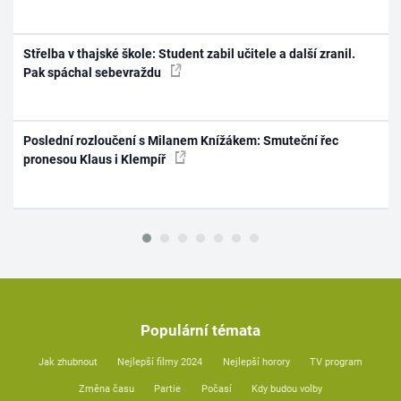
Střelba v thajské škole: Student zabil učitele a další zranil.
Pak spáchal sebevraždu
Poslední rozloučení s Milanem Knížákem: Smuteční řec
pronesou Klaus i Klempíř
Populární témata
Jak zhubnout
Nejlepší filmy 2024
Nejlepší horory
TV program
Změna času
Partie
Počasí
Kdy budou volby