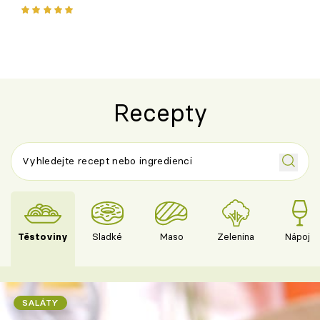
ovoce
Recepty
Těstoviny
Sladké
Maso
Zelenina
Nápoje
SALÁTY