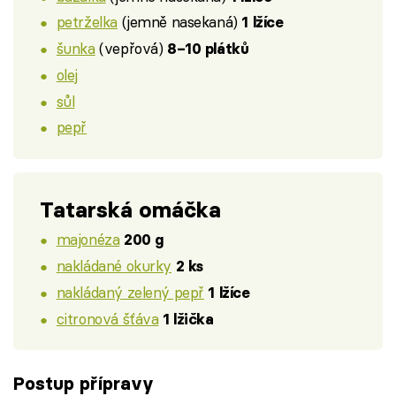
petrželka
(jemně nasekaná)
1 lžíce
šunka
(vepřová)
8–10 plátků
olej
sůl
pepř
Tatarská omáčka
majonéza
200 g
nakládané okurky
2 ks
nakládaný zelený pepř
1 lžíce
citronová šťáva
1 lžička
Postup přípravy