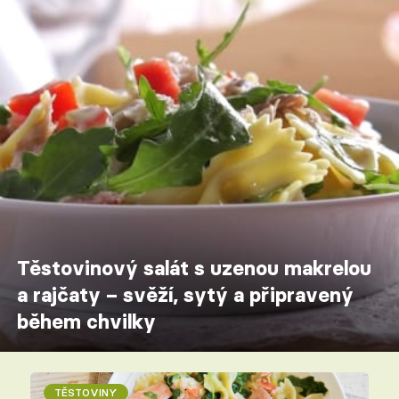
Těstovinový salát s uzenou makrelou
a rajčaty – svěží, sytý a připravený
během chvilky
TĚSTOVINY