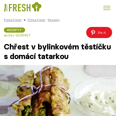
Prima Fresh
■
Prima Fresh
Recepty
Kuře
Polévky k večeři
Rychlé večeře
Trendy:
RECEPTY
Pin it
archiv GURMET
Česká kuchyně
Čokoláda
Chřest v bylinkovém těstíčku
s domácí tatarkou
Témata
Recepty
Články
TV Program