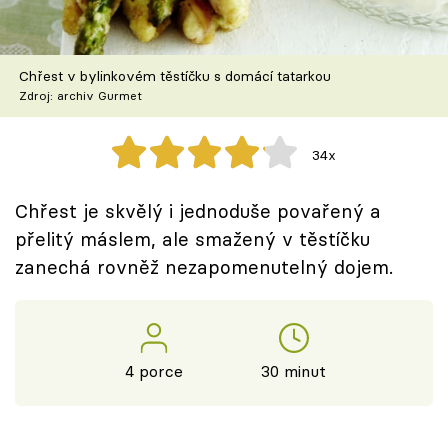
Škola vaření
Recepty z TV
Chřest v bylinkovém těstíčku s domácí tatarkou
Zdroj: archiv Gurmet
Speciál: Cuketa
34x
Těhotnej kuchař
Chřest je skvělý i jednoduše povařený a
Sledujte prima+
přelitý máslem, ale smažený v těstíčku
zanechá rovněž nezapomenutelný dojem.
Přihlášení
Sledujte nás
4 porce
30 minut