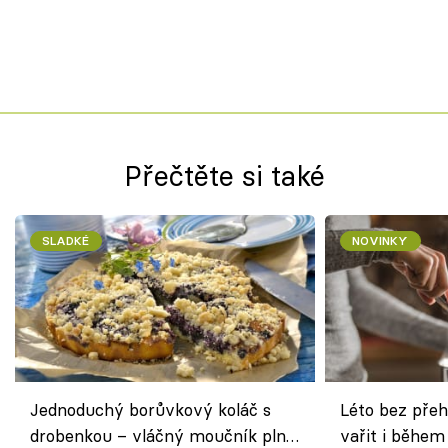
Přečtěte si také
SLADKÉ
NOVINKY
Jednoduchý borůvkový koláč s
Léto bez přeh
drobenkou – vláčný moučník plný
vařit i během