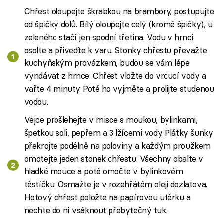
Chřest oloupejte škrabkou na brambory, postupujte
od špičky dolů. Bílý oloupejte celý (kromě špičky), u
zeleného stačí jen spodní třetina. Vodu v hrnci
osolte a přiveďte k varu. Stonky chřestu převažte
kuchyňským provázkem, budou se vám lépe
vyndávat z hrnce. Chřest vložte do vroucí vody a
vařte 4 minuty. Poté ho vyjměte a prolijte studenou
vodou.
Vejce prošlehejte v misce s moukou, bylinkami,
špetkou soli, pepřem a 3 lžícemi vody. Plátky šunky
překrojte podélně na poloviny a každým proužkem
omotejte jeden stonek chřestu. Všechny obalte v
hladké mouce a poté omočte v bylinkovém
těstíčku. Osmažte je v rozehřátém oleji dozlatova.
Hotový chřest položte na papírovou utěrku a
nechte do ní vsáknout přebytečný tuk.