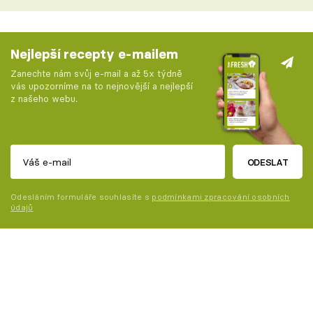
Nejlepší recepty e-mailem
Zanechte nám svůj e-mail a až 5x týdně
vás upozorníme na to nejnovější a nejlepší
z našeho webu.
ODESLAT
Odesláním formuláře souhlasíte s
podmínkami zpracování osobních
údajů