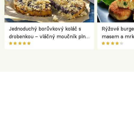
Jednoduchý borůvkový koláč s
Rýžové burge
drobenkou – vláčný moučník plný
masem a mrk
ovoce
salátem – leh