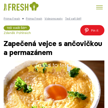
Prima Fresh
■
Prima Fresh
Videorecepty
Teď vaří šéf!
Kuře
Polévky k večeři
Rychlé večeře
Trendy:
TEĎ VAŘÍ ŠÉF!
Pin it
Zdeněk Pohlreich
Česká kuchyně
Čokoláda
Zapečená vejce s ančovičkou
a permazánem
Failed to fetch
Témata
24x
Recepty
Zapečená vejce s ančovičkou a permazánem
Články
TV Program
1 porce
30 minut