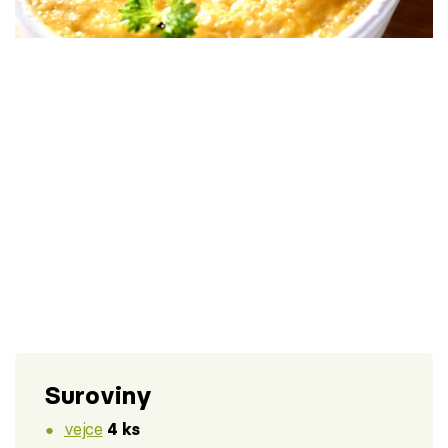
Škola vaření
Recepty z TV
Speciál: Cuketa
Těhotnej kuchař
Sledujte prima+
Přihlášení
Sledujte nás
Suroviny
vejce
4 ks