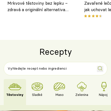
Mrkvové těstoviny bez lepku –
Zavařené lečo
zdravá a originální alternativa
jak uchovat l
klasiky
Recepty
Těstoviny
Sladké
Maso
Zelenina
Nápoje