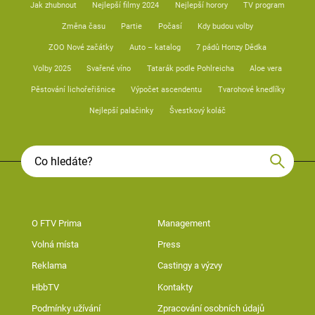
Jak zhubnout
Nejlepší filmy 2024
Nejlepší horory
TV program
Změna času
Partie
Počasí
Kdy budou volby
ZOO Nové začátky
Auto – katalog
7 pádů Honzy Dědka
Volby 2025
Svařené víno
Tatarák podle Pohlreicha
Aloe vera
Pěstování lichořeřišnice
Výpočet ascendentu
Tvarohové knedlíky
Nejlepší palačinky
Švestkový koláč
O FTV Prima
Management
Volná místa
Press
Reklama
Castingy a výzvy
HbbTV
Kontakty
Podmínky užívání
Zpracování osobních údajů