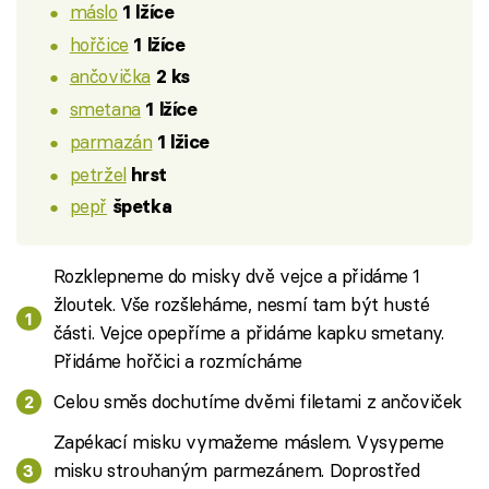
máslo
1 lžíce
hořčice
1 lžíce
ančovička
2 ks
smetana
1 lžíce
parmazán
1 lžice
petržel
hrst
pepř
špetka
Rozklepneme do misky dvě vejce a přidáme 1
žloutek. Vše rozšleháme, nesmí tam být husté
části. Vejce opepříme a přidáme kapku smetany.
Přidáme hořčici a rozmícháme
Celou směs dochutíme dvěmi filetami z ančoviček
Zapékací misku vymažeme máslem. Vysypeme
misku strouhaným parmezánem. Doprostřed