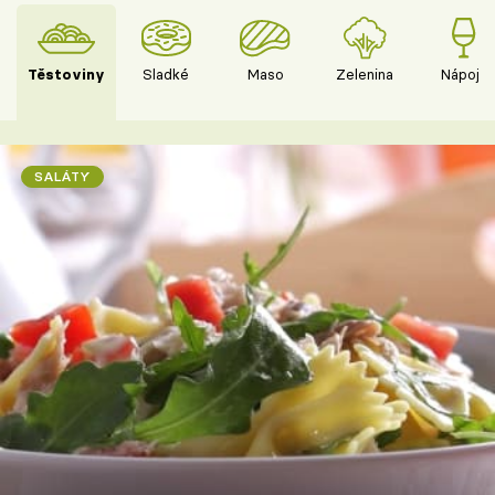
Těstoviny
Sladké
Maso
Zelenina
Nápoje
SALÁTY