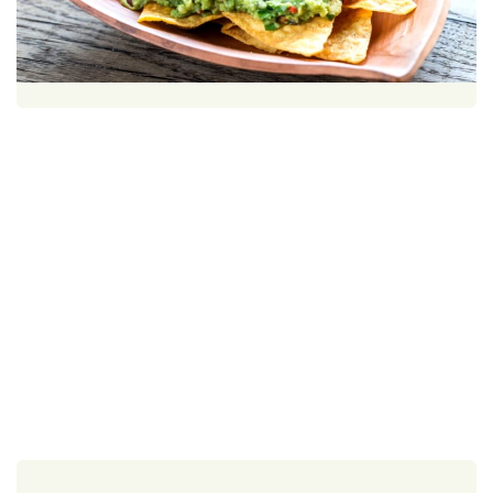
Škola vaření
1 porce
30 minut
Recepty z TV
Speciál: Cuketa
Těhotnej kuchař
Sledujte prima+
Přihlášení
Sledujte nás