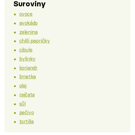
Suroviny
ovoce
avokádo
zelenina
chilli papričky
cibule
bylinky
koriandr
limetka
olej
rajčata
sůl
pečivo
tortilla