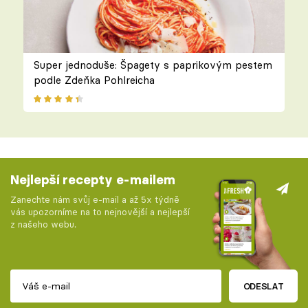
Super jednoduše: Špagety s paprikovým pestem
podle Zdeňka Pohlreicha
Nejlepší recepty e-mailem
Zanechte nám svůj e-mail a až 5x týdně
vás upozorníme na to nejnovější a nejlepší
z našeho webu.
ODESLAT