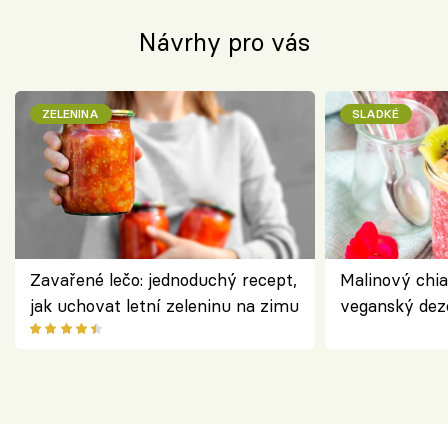
Návrhy pro vás
ZELENINA
SLADKÉ
Zavařené lečo: jednoduchý recept,
Malinový chi
jak uchovat letní zeleninu na zimu
veganský dez
ořechů