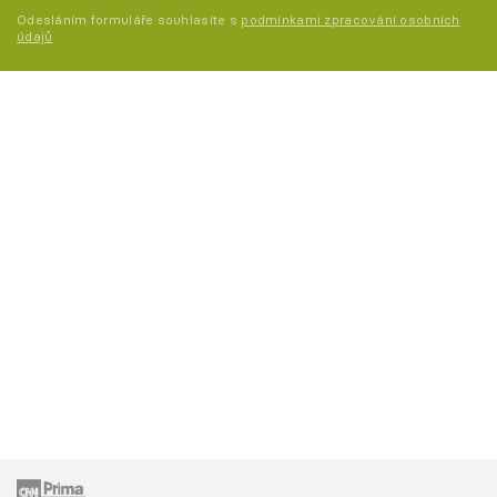
Odesláním formuláře souhlasíte s
podmínkami zpracování osobních
údajů