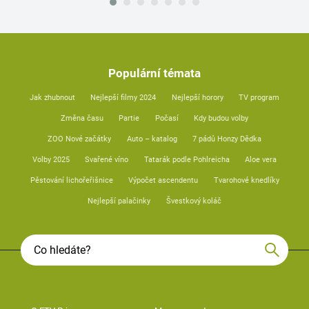
Populární témata
Jak zhubnout
Nejlepší filmy 2024
Nejlepší horory
TV program
Změna času
Partie
Počasí
Kdy budou volby
ZOO Nové začátky
Auto – katalog
7 pádů Honzy Dědka
Volby 2025
Svařené víno
Tatarák podle Pohlreicha
Aloe vera
Pěstování lichořeřišnice
Výpočet ascendentu
Tvarohové knedlíky
Nejlepší palačinky
Švestkový koláč