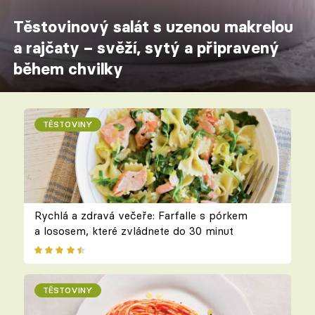
Těstovinový salát s uzenou makrelou
a rajčaty – svěží, sytý a připravený
během chvilky
TĚSTOVINY
Rychlá a zdravá večeře: Farfalle s pórkem
a lososem, které zvládnete do 30 minut
TĚSTOVINY