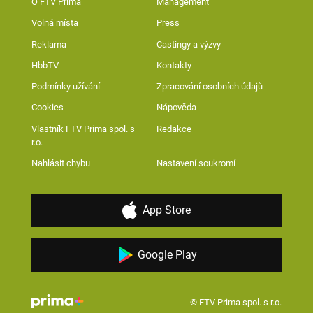
O FTV Prima
Management
Volná místa
Press
Reklama
Castingy a výzvy
HbbTV
Kontakty
Podmínky užívání
Zpracování osobních údajů
Cookies
Nápověda
Vlastník FTV Prima spol. s
Redakce
r.o.
Nahlásit chybu
Nastavení soukromí
App Store
Google Play
© FTV Prima spol. s r.o.