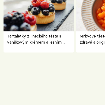
Tartaletky z lineckého těsta s
Mrkvové těst
vanilkovým krémem a lesním
zdravá a origi
ovocem podle Bread Society
klasiky