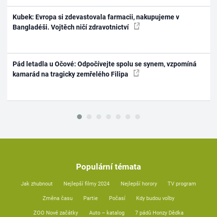
Kubek: Evropa si zdevastovala farmacii, nakupujeme v
Bangladéši. Vojtěch ničí zdravotnictví
Pád letadla u Očové: Odpočívejte spolu se synem, vzpomíná
kamarád na tragicky zemřelého Filipa
Populární témata
Jak zhubnout
Nejlepší filmy 2024
Nejlepší horory
TV program
Změna času
Partie
Počasí
Kdy budou volby
ZOO Nové začátky
Auto – katalog
7 pádů Honzy Dědka