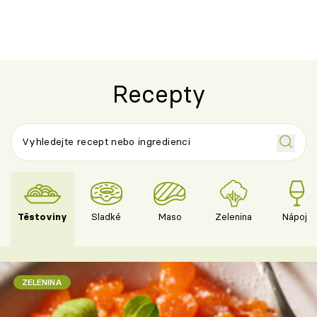
Recepty
Těstoviny
Sladké
Maso
Zelenina
Nápoje
ZELENINA