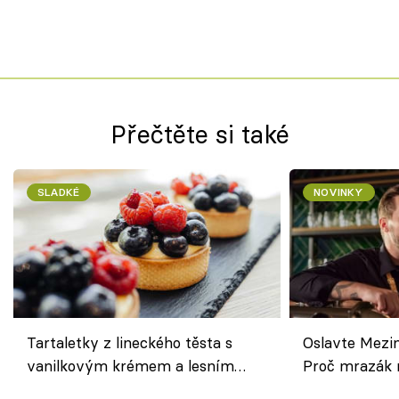
Přečtěte si také
SLADKÉ
NOVINKY
Tartaletky z lineckého těsta s
Oslavte Mezin
vanilkovým krémem a lesním
Proč mrazák n
ovocem podle Bread Society
horku vsadit 