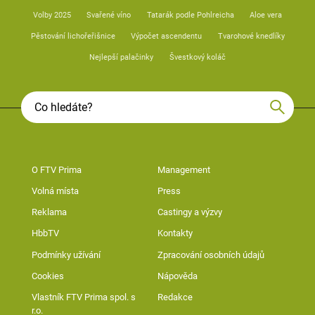
Volby 2025
Svařené víno
Tatarák podle Pohlreicha
Aloe vera
Pěstování lichořeřišnice
Výpočet ascendentu
Tvarohové knedlíky
Nejlepší palačinky
Švestkový koláč
O FTV Prima
Management
Volná místa
Press
Reklama
Castingy a výzvy
HbbTV
Kontakty
Podmínky užívání
Zpracování osobních údajů
Cookies
Nápověda
Vlastník FTV Prima spol. s
Redakce
r.o.