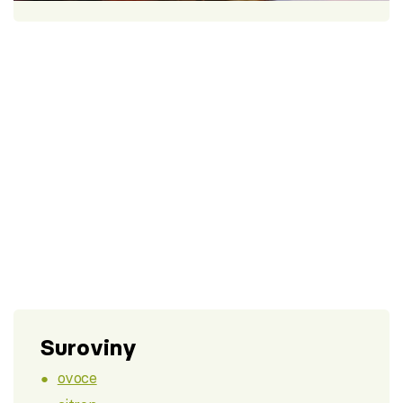
Škola vaření
Recepty z TV
Speciál: Cuketa
Těhotnej kuchař
Sledujte prima+
Přihlášení
Sledujte nás
Suroviny
ovoce