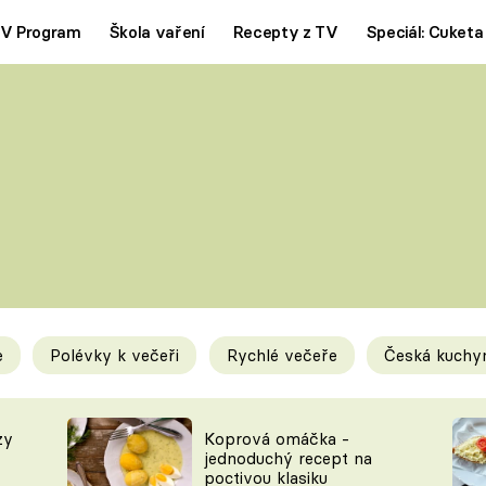
V Program
Škola vaření
Recepty z TV
Speciál: Cuketa
Polévky
Saláty
ČESKÁ KLASIKA
TĚSTOVIN
SILNÉ VÝVARY
SLADKÉ
KRÉMOVÉ
BEZMASÁ J
e
Polévky k večeři
Rychlé večeře
Česká kuchy
y
Tipy a triky
Novink
zy
Koprová omáčka -
jednoduchý recept na
poctivou klasiku
KAM ZA JÍDLEM
BLOG