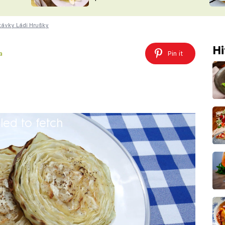
ŠÉFREDAK
VYCHYTÁVKY
ávky Ládi Hrušky
SOUTĚŽ FR
NA NÁKUPECH
ČASOPIS
Hi
a
Pin it
iled to fetch
recept na steaky ze zelí, které se můžou
 jako chuťovka