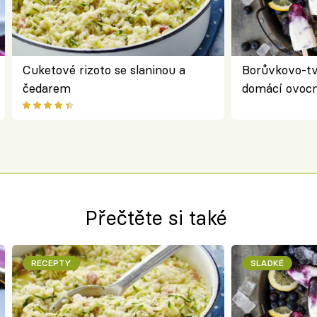
Cuketové rizoto se slaninou a
Borůvkovo-t
čedarem
domácí ovocn
Přečtěte si také
RECEPTY
SLADKÉ