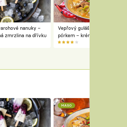
varohové nanuky –
Vepřový guláš s houbami a
á zmrzlina na dřívku
pórkem – krémový a voňavý
pokrm z jednoho hrnce
MASO