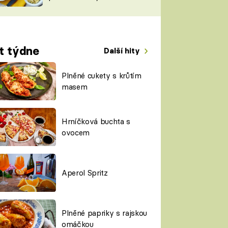
TORKY
ESH
t týdne
Další hity
Plněné cukety s krůtím
masem
Hrníčková buchta s
ovocem
Aperol Spritz
Plněné papriky s rajskou
omáčkou