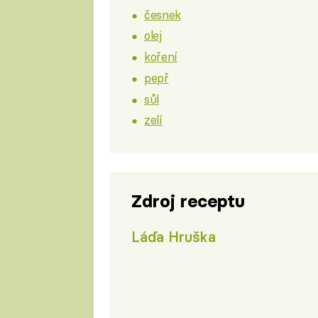
česnek
olej
koření
pepř
sůl
zelí
Zdroj receptu
Láďa Hruška