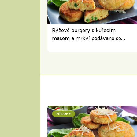
Rýžové burgery s kuřecím
masem a mrkví podávané se
salátem – lehká a chutná večeře
PŘÍLOHY