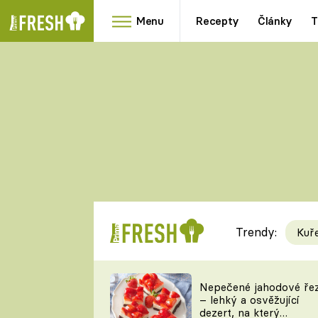
Menu
Recepty
Články
T
Oblíbené
Přílohy
recepty
HRANOLKY
HOUBY
KNEDLÍKY
DÝNĚ
KAŠE
RYCHLOVKY
Trendy:
Kuř
Populární
Videorecept
Nepečené jahodové ře
– lehký a osvěžující
kuchaři
dezert, na který
TEĎ VAŘÍ ŠÉF!