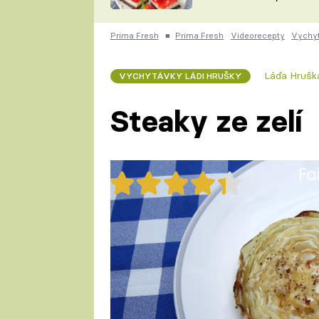
nepotřebujete troubu
ZDENĚK
ČESKO NA TALÍŘI
POHLREICH
Prima Fresh
■
Prima Fresh
Videorecepty
Vychyt
KAROLÍNA,
JAROSLAV SAPÍK
DOMÁCÍ
Láďa Hrušk
VYCHYTÁVKY LÁDI HRUŠKY
KUCHAŘKA
KAROLÍNA
KAMBERSKÁ
Steaky ze zelí
Fa
27x
Láďa Hruška ukáže jednoduchý 
jíst jako příloha k masu a nebo