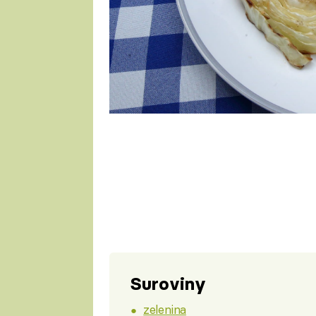
1 porce
Suroviny
zelenina