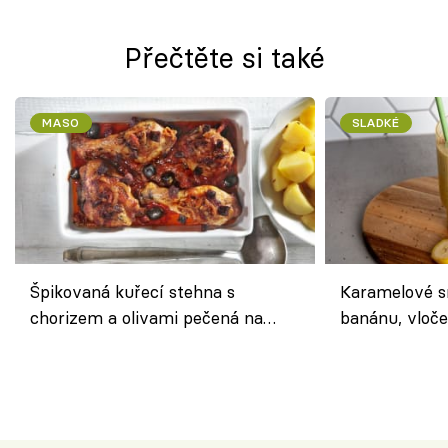
Přečtěte si také
MASO
SLADKÉ
Špikovaná kuřecí stehna s
Karamelové s
chorizem a olivami pečená na
banánu, vloče
letní zelenině – šťavnaté maso s
snídaně do sk
výraznou chutí inspirovanou
Španělskem