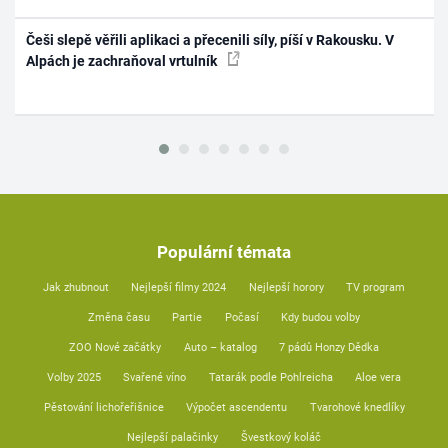
Češi slepě věřili aplikaci a přecenili síly, píší v Rakousku. V
Alpách je zachraňoval vrtulník
Populární témata
Jak zhubnout
Nejlepší filmy 2024
Nejlepší horory
TV program
Změna času
Partie
Počasí
Kdy budou volby
ZOO Nové začátky
Auto – katalog
7 pádů Honzy Dědka
Volby 2025
Svařené víno
Tatarák podle Pohlreicha
Aloe vera
Pěstování lichořeřišnice
Výpočet ascendentu
Tvarohové knedlíky
Nejlepší palačinky
Švestkový koláč