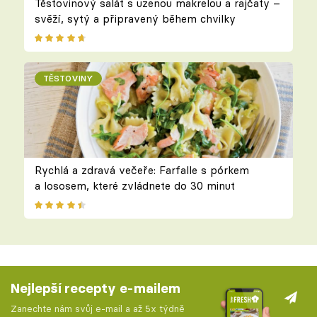
Těstovinový salát s uzenou makrelou a rajčaty –
svěží, sytý a připravený během chvilky
TĚSTOVINY
Rychlá a zdravá večeře: Farfalle s pórkem
a lososem, které zvládnete do 30 minut
Nejlepší recepty e-mailem
Zanechte nám svůj e-mail a až 5x týdně