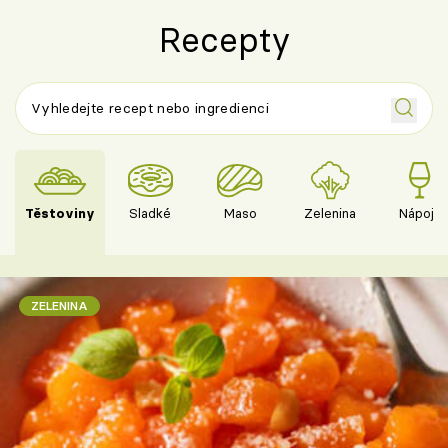
Recepty
Těstoviny
Sladké
Maso
Zelenina
Nápoje
ZELENINA