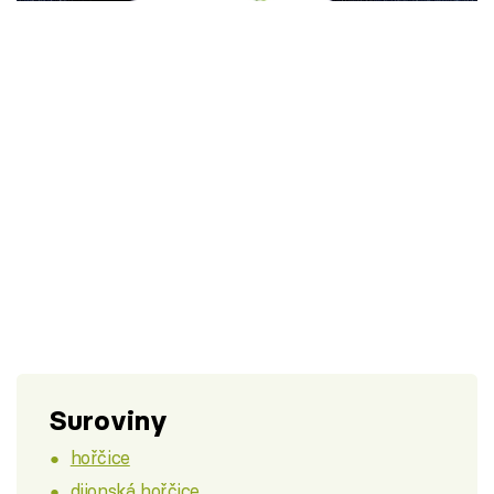
Škola vaření
Recepty z TV
Speciál: Cuketa
Těhotnej kuchař
Sledujte prima+
Přihlášení
Sledujte nás
Suroviny
hořčice
dijonská hořčice