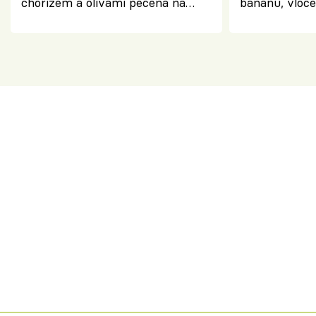
chorizem a olivami pečená na
banánu, vloče
letní zelenině – šťavnaté maso s
snídaně do sk
výraznou chutí inspirovanou
Španělskem