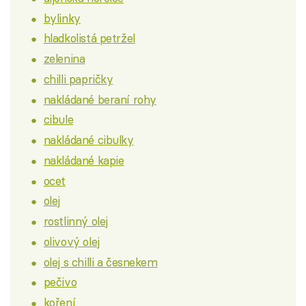
bylinky
hladkolistá petržel
zelenina
chilli papričky
nakládané beraní rohy
cibule
nakládané cibulky
nakládané kapie
ocet
olej
rostlinný olej
olivový olej
olej s chilli a česnekem
pečivo
koření