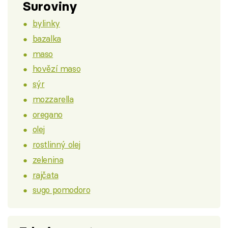
Suroviny
bylinky
bazalka
maso
hovězí maso
sýr
mozzarella
oregano
olej
rostlinný olej
zelenina
rajčata
sugo pomodoro