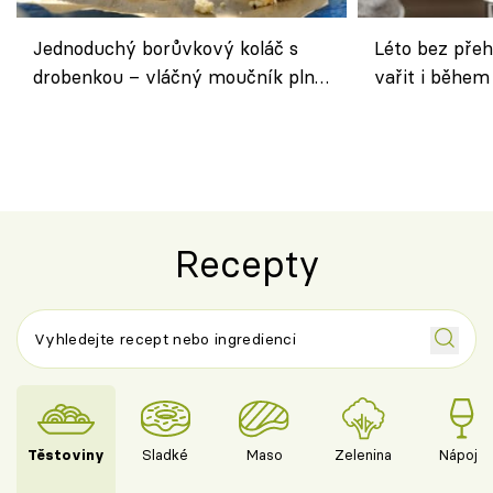
Jednoduchý borůvkový koláč s
Léto bez přeh
drobenkou – vláčný moučník plný
vařit i během
ovoce
Recepty
Těstoviny
Sladké
Maso
Zelenina
Nápoje