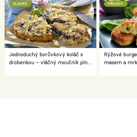
SLADKÉ
PŘÍLOHY
Jednoduchý borůvkový koláč s
Rýžové burge
drobenkou – vláčný moučník plný
masem a mrk
ovoce
salátem – leh