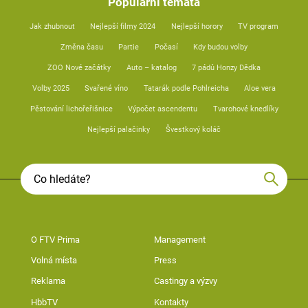
Populární témata
Jak zhubnout
Nejlepší filmy 2024
Nejlepší horory
TV program
Změna času
Partie
Počasí
Kdy budou volby
ZOO Nové začátky
Auto – katalog
7 pádů Honzy Dědka
Volby 2025
Svařené víno
Tatarák podle Pohlreicha
Aloe vera
Pěstování lichořeřišnice
Výpočet ascendentu
Tvarohové knedlíky
Nejlepší palačinky
Švestkový koláč
O FTV Prima
Management
Volná místa
Press
Reklama
Castingy a výzvy
HbbTV
Kontakty