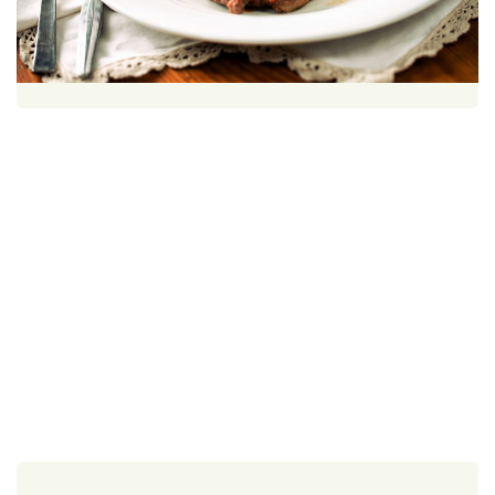
Škola vaření
1 porce
30 minut
Recepty z TV
Speciál: Cuketa
Těhotnej kuchař
Sledujte prima+
Přihlášení
Sledujte nás