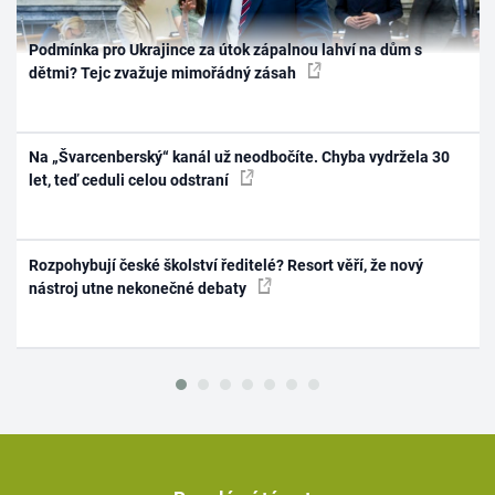
Podmínka pro Ukrajince za útok zápalnou lahví na dům s
dětmi? Tejc zvažuje mimořádný zásah
Na „Švarcenberský“ kanál už neodbočíte. Chyba vydržela 30
let, teď ceduli celou odstraní
Rozpohybují české školství ředitelé? Resort věří, že nový
nástroj utne nekonečné debaty