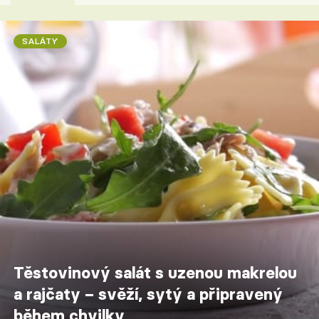
SALÁTY
Těstovinový salát s uzenou makrelou
a rajčaty – svěží, sytý a připravený
během chvilky