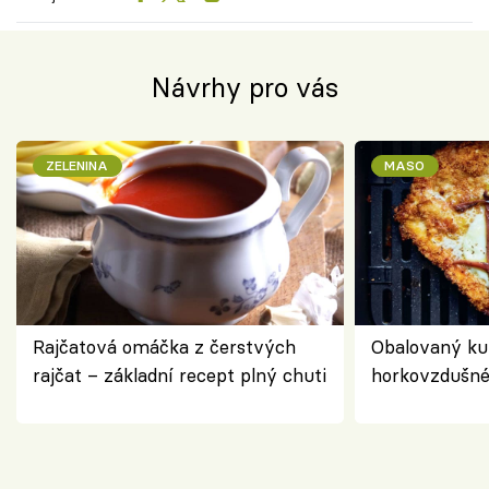
Návrhy pro vás
ZELENINA
MASO
Rajčatová omáčka z čerstvých
Obalovaný kuř
rajčat – základní recept plný chuti
horkovzdušné 
novém pojetí
Olivera