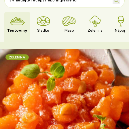
Těstoviny
Sladké
Maso
Zelenina
Nápoje
ZELENINA