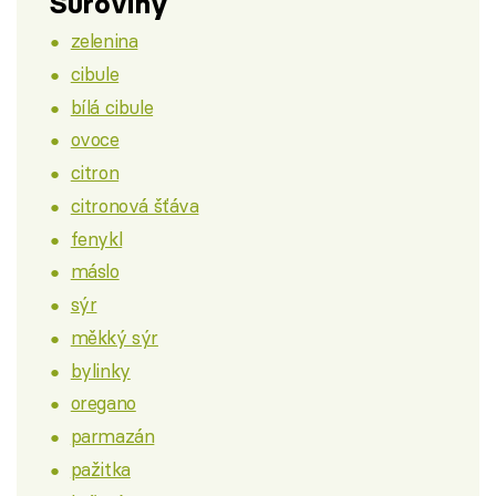
Suroviny
zelenina
cibule
bílá cibule
ovoce
citron
citronová šťáva
fenykl
máslo
sýr
měkký sýr
bylinky
oregano
parmazán
pažitka