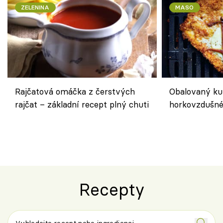
ZELENINA
MASO
Rajčatová omáčka z čerstvých
Obalovaný kuř
rajčat – základní recept plný chuti
horkovzdušné 
novém pojetí
Olivera
Recepty