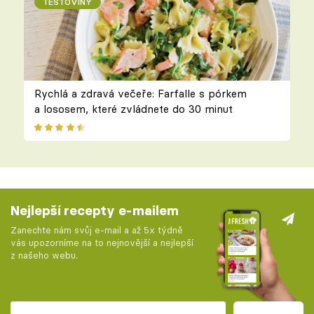
TĚSTOVINY
Rychlá a zdravá večeře: Farfalle s pórkem
a lososem, které zvládnete do 30 minut
Nejlepší recepty e-mailem
Zanechte nám svůj e-mail a až 5x týdně
vás upozorníme na to nejnovější a nejlepší
z našeho webu.