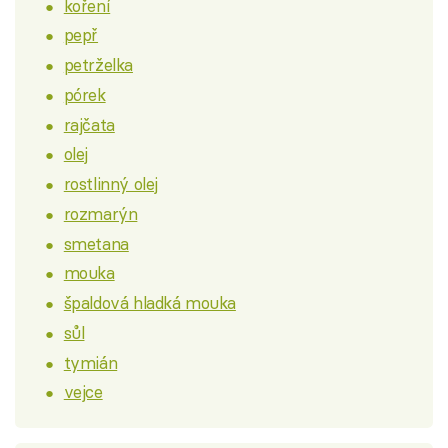
koření
pepř
petrželka
pórek
rajčata
olej
rostlinný olej
rozmarýn
smetana
mouka
špaldová hladká mouka
sůl
tymián
vejce