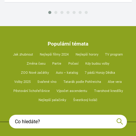
Populární témata
Jak zhubnout
Nejlepší filmy 2024
Nejlepší horory
TV program
Změna času
Partie
Počasí
Kdy budou volby
ZOO Nové začátky
Auto – katalog
7 pádů Honzy Dědka
Volby 2025
Svařené víno
Tatarák podle Pohlreicha
Aloe vera
Pěstování lichořeřišnice
Výpočet ascendentu
Tvarohové knedlíky
Nejlepší palačinky
Švestkový koláč