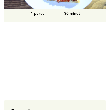
Škola vaření
1 porce
30 minut
Recepty z TV
Speciál: Cuketa
Těhotnej kuchař
Sledujte prima+
Přihlášení
Sledujte nás