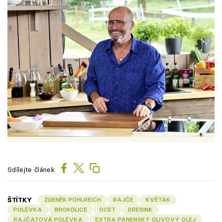
Sdílejte článek
ŠTÍTKY
ZDENĚK POHLREICH
RAJČE
KVĚTÁK
POLÉVKA
BROKOLICE
OCET
DRESINK
RAJČATOVÁ POLÉVKA
EXTRA PANENSKÝ OLIVOVÝ OLEJ