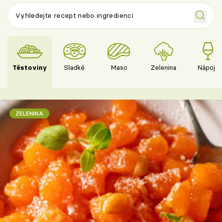
Těstoviny
Sladké
Maso
Zelenina
Nápoje
ZELENINA