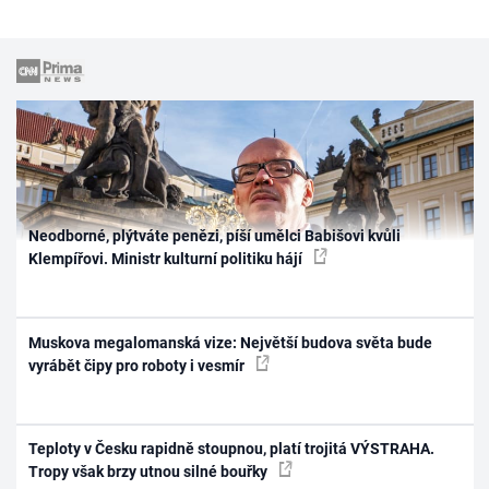
Neodborné, plýtváte penězi, píší umělci Babišovi kvůli
Klempířovi. Ministr kulturní politiku hájí
Muskova megalomanská vize: Největší budova světa bude
vyrábět čipy pro roboty i vesmír
Teploty v Česku rapidně stoupnou, platí trojitá VÝSTRAHA.
Tropy však brzy utnou silné bouřky