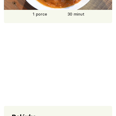
Škola vaření
1 porce
30 minut
Recepty z TV
Speciál: Cuketa
Těhotnej kuchař
Sledujte prima+
Přihlášení
Sledujte nás