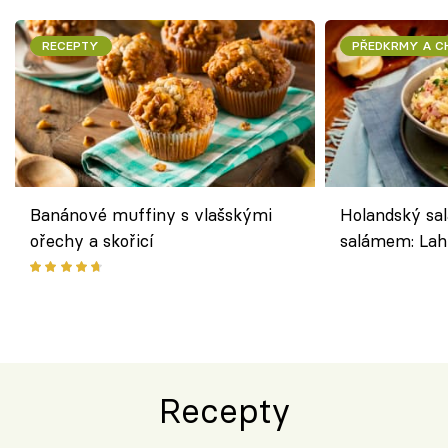
RECEPTY
PŘEDKRMY A 
Banánové muffiny s vlašskými
Holandský sal
ořechy a skořicí
salámem: Lah
klasika, která
jako dřív
Recepty