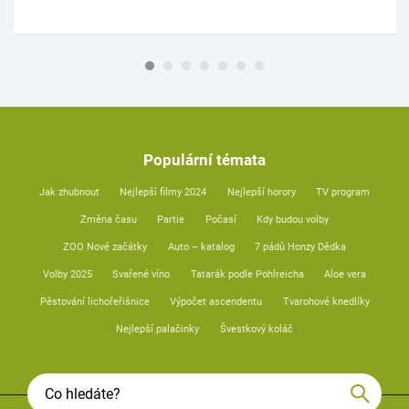
Populární témata
Jak zhubnout
Nejlepší filmy 2024
Nejlepší horory
TV program
Změna času
Partie
Počasí
Kdy budou volby
ZOO Nové začátky
Auto – katalog
7 pádů Honzy Dědka
Volby 2025
Svařené víno
Tatarák podle Pohlreicha
Aloe vera
Pěstování lichořeřišnice
Výpočet ascendentu
Tvarohové knedlíky
Nejlepší palačinky
Švestkový koláč