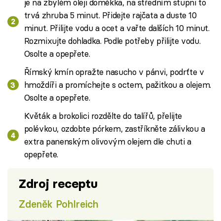
je na zbylém oleji doměkka, na středním stupni to
trvá zhruba 5 minut. Přidejte rajčata a duste 10
minut. Přilijte vodu a ocet a vařte dalších 10 minut.
Rozmixujte dohladka. Podle potřeby přilijte vodu.
Osolte a opepřete.
Římský kmín opražte nasucho v pánvi, podrťte v
hmoždíři a promíchejte s octem, pažitkou a olejem.
Osolte a opepřete.
Květák a brokolici rozdělte do talířů, přelijte
polévkou, ozdobte pórkem, zastříkněte zálivkou a
extra panenským olivovým olejem dle chuti a
opepřete.
Zdroj receptu
Zdeněk Pohlreich