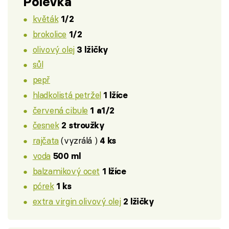
Polévka
květák
1/2
brokolice
1/2
olivový olej
3 lžičky
sůl
pepř
hladkolistá petržel
1 lžíce
červená cibule
1 a1/2
česnek
2 stroužky
rajčata
(vyzrálá )
4 ks
voda
500 ml
balzamikový ocet
1 lžíce
pórek
1 ks
extra virgin olivový olej
2 lžičky