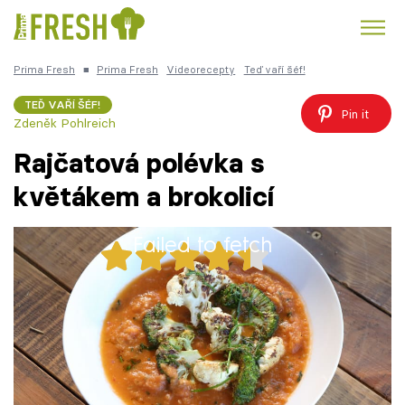
Prima Fresh
■
Prima Fresh
Videorecepty
Teď vaří šéf!
Kuře
Polévky k večeři
Rychlé večeře
Trendy:
TEĎ VAŘÍ ŠÉF!
Pin it
Zdeněk Pohlreich
Česká kuchyně
Čokoláda
Rajčatová polévka s
květákem a brokolicí
Failed to fetch
Témata
28x
Recepty
Zdeněk Pohlreich připravuje rajčatovou
Články
polévku s grilovaným květákem a brokolicí
přelitým speciálním dresingem.
TV Program