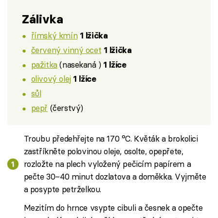
Zálivka
římský kmín
1 lžička
červený vinný ocet
1 lžička
pažitka
(nasekaná )
1 lžíce
olivový olej
1 lžíce
sůl
pepř
(čerstvý)
Troubu předehřejte na 170 °C. Květák a brokolici
zastříkněte polovinou oleje, osolte, opepřete,
rozložte na plech vyložený pečicím papírem a
pečte 30–40 minut dozlatova a doměkka. Vyjměte
a posypte petrželkou.
Mezitím do hrnce vsypte cibuli a česnek a opečte