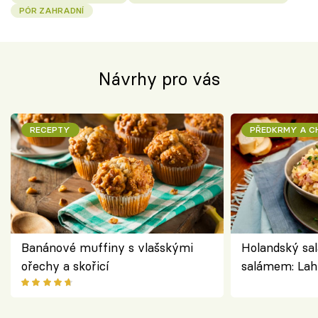
PÓR ZAHRADNÍ
Návrhy pro vás
RECEPTY
PŘEDKRMY A 
Banánové muffiny s vlašskými
Holandský sal
ořechy a skořicí
salámem: Lah
klasika, která
jako dřív