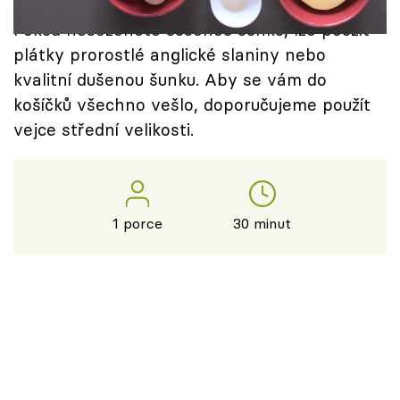
i jiný tučný sýr, například gruyére nebo čedar.
Škola vaření
Pokud neseženete sušenou šunku, lze použít
plátky prorostlé anglické slaniny nebo
Recepty z TV
kvalitní dušenou šunku. Aby se vám do
košíčků všechno vešlo, doporučujeme použít
Speciál: Cuketa
vejce střední velikosti.
Těhotnej kuchař
Sledujte prima+
1 porce
30 minut
Přihlášení
Sledujte nás