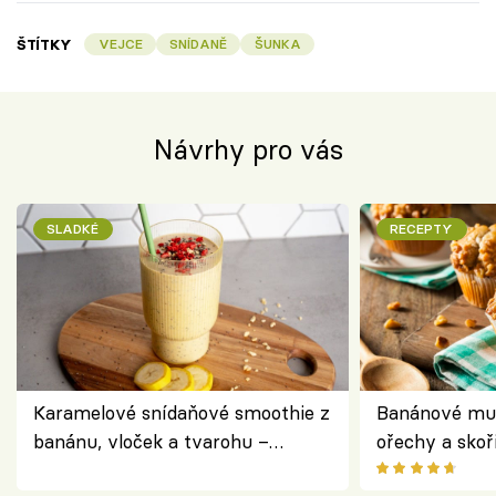
ŠTÍTKY
VEJCE
SNÍDANĚ
ŠUNKA
Návrhy pro vás
SLADKÉ
RECEPTY
Karamelové snídaňové smoothie z
Banánové muf
banánu, vloček a tvarohu –
ořechy a skoř
snídaně do skleničky