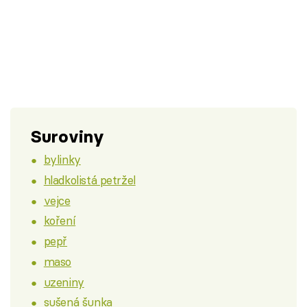
Suroviny
bylinky
hladkolistá petržel
vejce
koření
pepř
maso
uzeniny
sušená šunka