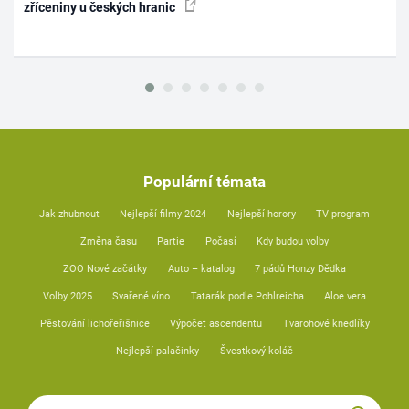
zříceniny u českých hranic
Populární témata
Jak zhubnout
Nejlepší filmy 2024
Nejlepší horory
TV program
Změna času
Partie
Počasí
Kdy budou volby
ZOO Nové začátky
Auto – katalog
7 pádů Honzy Dědka
Volby 2025
Svařené víno
Tatarák podle Pohlreicha
Aloe vera
Pěstování lichořeřišnice
Výpočet ascendentu
Tvarohové knedlíky
Nejlepší palačinky
Švestkový koláč