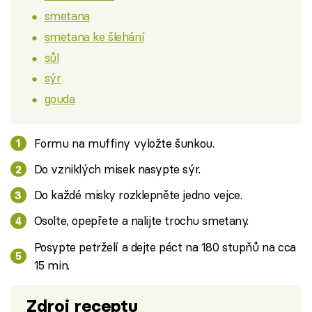
smetana
smetana ke šlehání
sůl
sýr
gouda
Formu na muffiny vyložte šunkou.
Do vzniklých misek nasypte sýr.
Do každé misky rozklepněte jedno vejce.
Osolte, opepřete a nalijte trochu smetany.
Posypte petrželí a dejte péct na 180 stupňů na cca
15 min.
Zdroj receptu