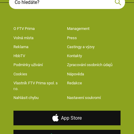
O FTV Prima
Management
Volná místa
Press
Reklama
Castingy a výzvy
HbbTV
Kontakty
Podmínky užívání
Zpracování osobních údajů
Cookies
Nápověda
Vlastník FTV Prima spol. s
Redakce
r.o.
Nahlásit chybu
Nastavení soukromí
App Store