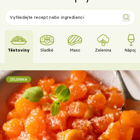
Těstoviny
Sladké
Maso
Zelenina
Nápoje
ZELENINA