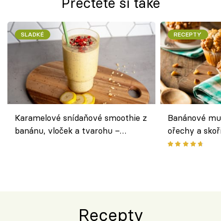
Přečtěte si také
SLADKÉ
RECEPTY
Karamelové snídaňové smoothie z
Banánové muf
banánu, vloček a tvarohu –
ořechy a skoř
snídaně do skleničky
Recepty