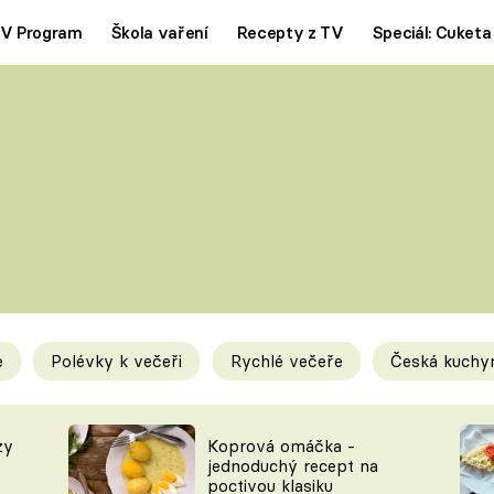
V Program
Škola vaření
Recepty z TV
Speciál: Cuketa
Polévky
Saláty
ČESKÁ KLASIKA
TĚSTOVIN
SILNÉ VÝVARY
SLADKÉ
KRÉMOVÉ
BEZMASÁ J
e
Polévky k večeři
Rychlé večeře
Česká kuchy
y
Tipy a triky
Novink
zy
Koprová omáčka -
jednoduchý recept na
poctivou klasiku
KAM ZA JÍDLEM
BLOG