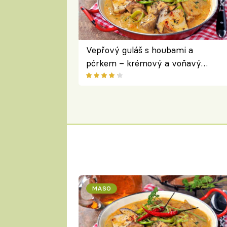
Vepřový guláš s houbami a
pórkem – krémový a voňavý
pokrm z jednoho hrnce
MASO