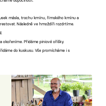
echáme odpočinout.
usek másla, trochu kmínu, římského kmínu a
restovat. Následně ve hmoždíři rozdrtíme.
l.
 okořeníme. Přidáme piniové oříšky.
přidáme do kuskusu. Vše promícháme i s