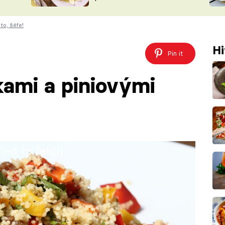
ŠÉFREDAK
VYCHYTÁVKY
to, šéfe!
SOUTĚŽ FR
NA NÁKUPECH
ČASOPIS
Hi
Pin it
kami a piniovými
iled to fetch
, které si můžete vyzkoušet podle Zdeňka