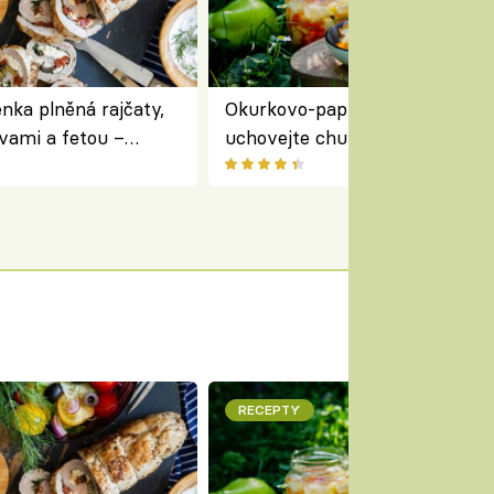
nka plněná rajčaty,
Okurkovo-papriková čalamáda 
vami a fetou –
uchovejte chuť letní zeleniny n
ředomořský recept na
zimu
RECEPTY