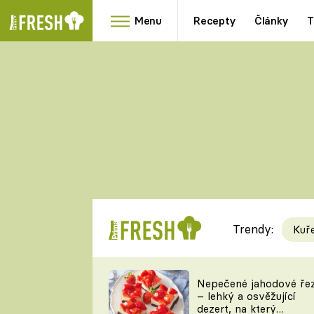
Menu
Recepty
Články
T
Oblíbené
Přílohy
recepty
HRANOLKY
HOUBY
KNEDLÍKY
DÝNĚ
KAŠE
RYCHLOVKY
Trendy:
Kuř
Populární
Videorecept
Nepečené jahodové ře
– lehký a osvěžující
kuchaři
dezert, na který
TEĎ VAŘÍ ŠÉF!