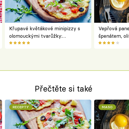
Křupavé květákové minipizzy s
Vepřová pane
olomouckými tvarůžky:
špenátem, oli
bezlepkový oběd s typicky
perfektní st
českým sýrem
roládu
Přečtěte si také
RECEPTY
MASO