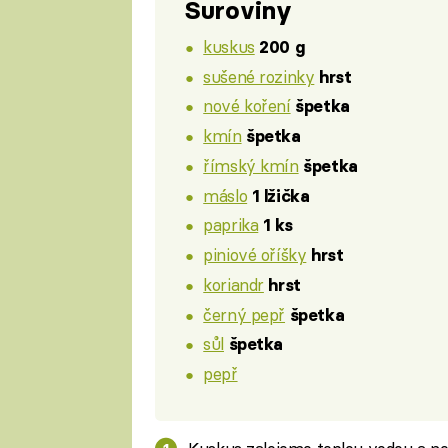
Suroviny
kuskus
200 g
sušené rozinky
hrst
nové koření
špetka
kmín
špetka
římský kmín
špetka
máslo
1 lžička
paprika
1 ks
piniové oříšky
hrst
koriandr
hrst
černý pepř
špetka
sůl
špetka
pepř