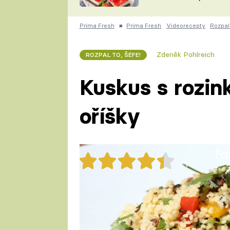
nepotřebujete troubu
ZDENĚK
ČESKO NA TALÍŘI
POHLREICH
Prima Fresh
■
Prima Fresh
Videorecepty
Rozpal 
KAROLÍNA,
JAROSLAV SAPÍK
DOMÁCÍ
Zdeněk Pohlreich
ROZPAL TO, ŠÉFE!
KUCHAŘKA
KAROLÍNA
KAMBERSKÁ
Kuskus s rozin
oříšky
Fa
29x
Kuskus je rychlé a dietní jídlo
Pohlreicha.