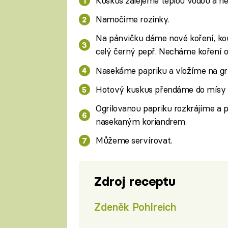
Kuskus zalejeme teplou vodou a n
Namočíme rozinky.
Na pánvičku dáme nové koření, ko
celý černý pepř. Necháme koření o
Nasekáme papriku a vložíme na gri
Hotový kuskus přendáme do mísy a
Ogrilovanou papriku rozkrájíme a 
nasekaným koriandrem.
Můžeme servírovat.
Zdroj receptu
Zdeněk Pohlreich