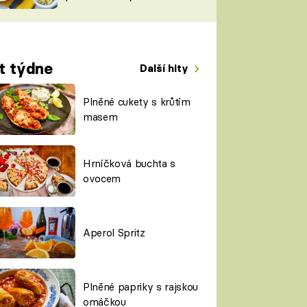
TORKY
ESH
t týdne
Další hity
Plněné cukety s krůtím
masem
Hrníčková buchta s
ovocem
Aperol Spritz
Plněné papriky s rajskou
omáčkou