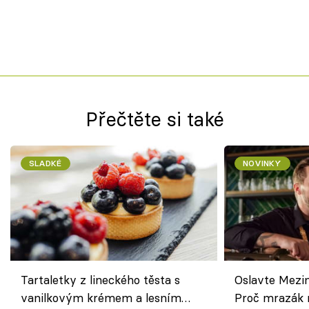
Přečtěte si také
SLADKÉ
NOVINKY
Tartaletky z lineckého těsta s
Oslavte Mezin
vanilkovým krémem a lesním
Proč mrazák n