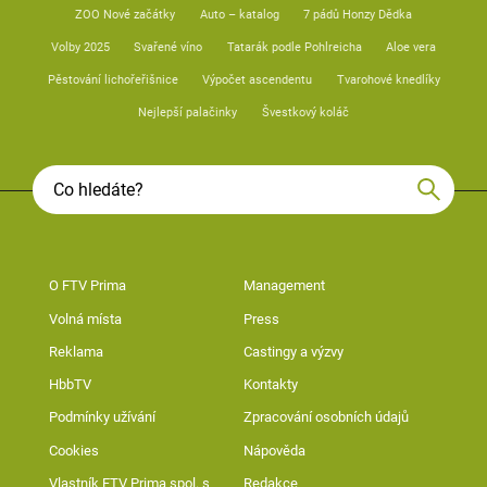
ZOO Nové začátky
Auto – katalog
7 pádů Honzy Dědka
Volby 2025
Svařené víno
Tatarák podle Pohlreicha
Aloe vera
Pěstování lichořeřišnice
Výpočet ascendentu
Tvarohové knedlíky
Nejlepší palačinky
Švestkový koláč
O FTV Prima
Management
Volná místa
Press
Reklama
Castingy a výzvy
HbbTV
Kontakty
Podmínky užívání
Zpracování osobních údajů
Cookies
Nápověda
Vlastník FTV Prima spol. s
Redakce