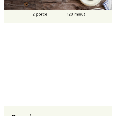
Škola vaření
2 porce
120 minut
Recepty z TV
Speciál: Cuketa
Těhotnej kuchař
Sledujte prima+
Přihlášení
Sledujte nás