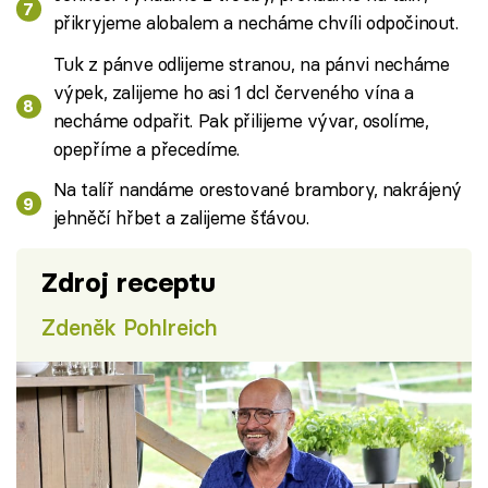
přikryjeme alobalem a necháme chvíli odpočinout.
Tuk z pánve odlijeme stranou, na pánvi necháme
výpek, zalijeme ho asi 1 dcl červeného vína a
necháme odpařit. Pak přilijeme vývar, osolíme,
opepříme a přecedíme.
Na talíř nandáme orestované brambory, nakrájený
jehněčí hřbet a zalijeme šťávou.
Zdroj receptu
Zdeněk Pohlreich