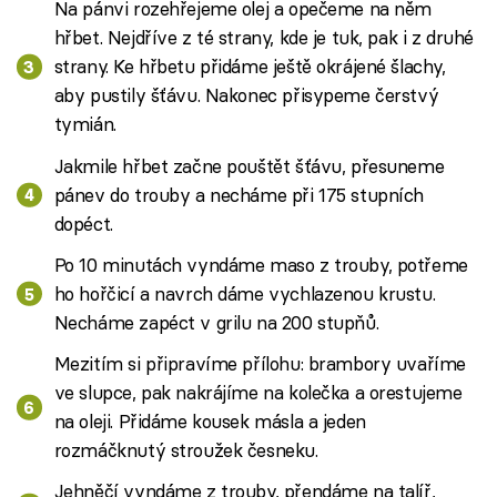
Na pánvi rozehřejeme olej a opečeme na něm
hřbet. Nejdříve z té strany, kde je tuk, pak i z druhé
strany. Ke hřbetu přidáme ještě okrájené šlachy,
aby pustily šťávu. Nakonec přisypeme čerstvý
tymián.
Jakmile hřbet začne pouštět šťávu, přesuneme
pánev do trouby a necháme při 175 stupních
dopéct.
Po 10 minutách vyndáme maso z trouby, potřeme
ho hořčicí a navrch dáme vychlazenou krustu.
Necháme zapéct v grilu na 200 stupňů.
Mezitím si připravíme přílohu: brambory uvaříme
ve slupce, pak nakrájíme na kolečka a orestujeme
na oleji. Přidáme kousek másla a jeden
rozmáčknutý stroužek česneku.
Jehněčí vyndáme z trouby, přendáme na talíř,