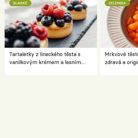
SLADKÉ
ZELENINA
Tartaletky z lineckého těsta s
Mrkvové těst
vanilkovým krémem a lesním
zdravá a origi
ovocem podle Bread Society
klasiky