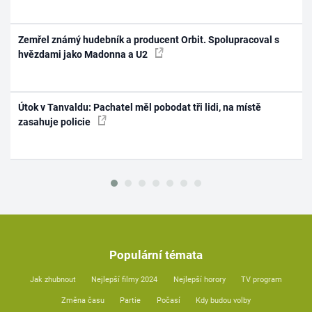
Zemřel známý hudebník a producent Orbit. Spolupracoval s
hvězdami jako Madonna a U2
Útok v Tanvaldu: Pachatel měl pobodat tři lidi, na místě
zasahuje policie
Populární témata
Jak zhubnout
Nejlepší filmy 2024
Nejlepší horory
TV program
Změna času
Partie
Počasí
Kdy budou volby