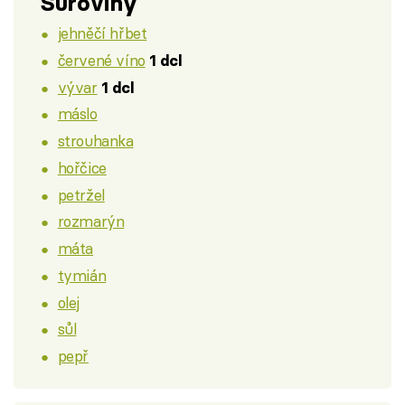
Suroviny
jehněčí hřbet
červené víno
1 dcl
vývar
1 dcl
máslo
strouhanka
hořčice
petržel
rozmarýn
máta
tymián
olej
sůl
pepř