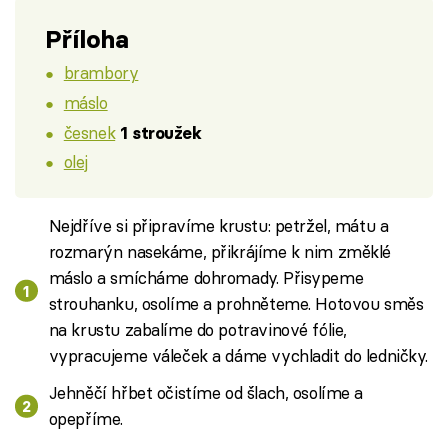
Příloha
brambory
máslo
česnek
1 stroužek
olej
Nejdříve si připravíme krustu: petržel, mátu a
rozmarýn nasekáme, přikrájíme k nim změklé
máslo a smícháme dohromady. Přisypeme
strouhanku, osolíme a prohněteme. Hotovou směs
na krustu zabalíme do potravinové fólie,
vypracujeme váleček a dáme vychladit do ledničky.
Jehněčí hřbet očistíme od šlach, osolíme a
opepříme.