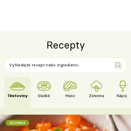
ovocem podle Bread Society
horku vsadit 
Recepty
Těstoviny
Sladké
Maso
Zelenina
Nápoje
ZELENINA