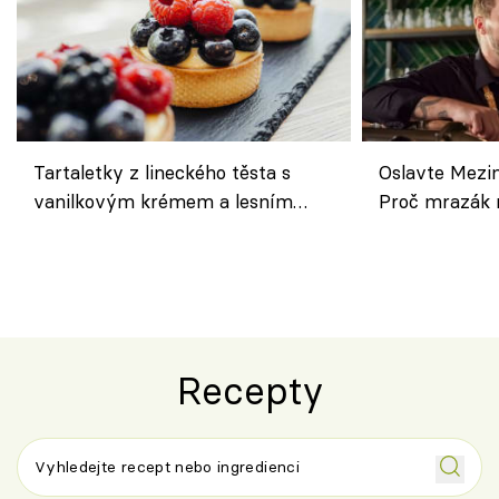
Tartaletky z lineckého těsta s
Oslavte Mezin
vanilkovým krémem a lesním
Proč mrazák n
ovocem podle Bread Society
horku vsadit 
Recepty