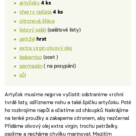
artyčoky
4 ks
cherry rajčata
4 ks
citronová šťáva
listový salát
(salátové listy)
petržel
hrst
extra virgin olivový olej
balsamico
(ocet )
parmazán
( na posypání)
sůl
Artyčok musíme nejprve vyčistit: odstraníme vrchní
tvrdé listy, odřízneme nohu a také špičku artyčoku. Poté
ho rozkrojíme napůl a očistíme od chloupků. Nakrájíme
na tenké proužky a zakapeme citronem, aby nezčernal.
Přidáme olivový olej extra virgin, trochu petrželky,
osolíme a necháme chvilku marinovat. Mezitím