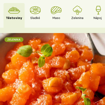
Těstoviny
Sladké
Maso
Zelenina
Nápoje
ZELENINA