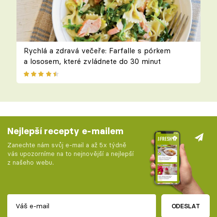
Rychlá a zdravá večeře: Farfalle s pórkem
a lososem, které zvládnete do 30 minut
Nejlepší recepty e-mailem
Zanechte nám svůj e-mail a až 5x týdně
vás upozorníme na to nejnovější a nejlepší
z našeho webu.
ODESLAT