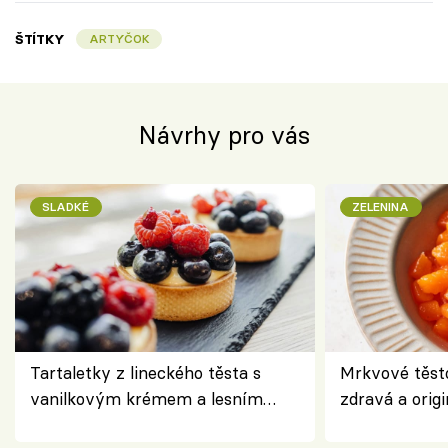
ŠTÍTKY
ARTYČOK
Návrhy pro vás
SLADKÉ
ZELENINA
Tartaletky z lineckého těsta s
Mrkvové těst
vanilkovým krémem a lesním
zdravá a origi
ovocem podle Bread Society
klasiky