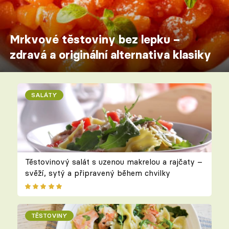
Mrkvové těstoviny bez lepku –
zdravá a originální alternativa klasiky
SALÁTY
Těstovinový salát s uzenou makrelou a rajčaty –
svěží, sytý a připravený během chvilky
TĚSTOVINY