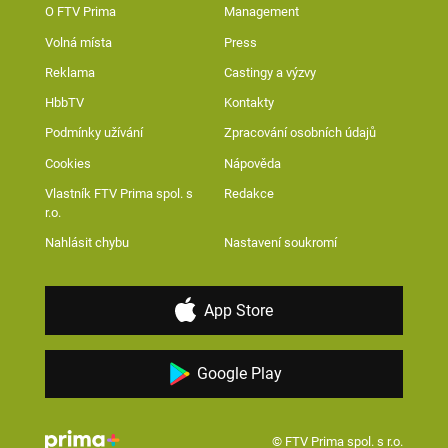
O FTV Prima
Management
Volná místa
Press
Reklama
Castingy a výzvy
HbbTV
Kontakty
Podmínky užívání
Zpracování osobních údajů
Cookies
Nápověda
Vlastník FTV Prima spol. s
Redakce
r.o.
Nahlásit chybu
Nastavení soukromí
App Store
Google Play
© FTV Prima spol. s r.o.