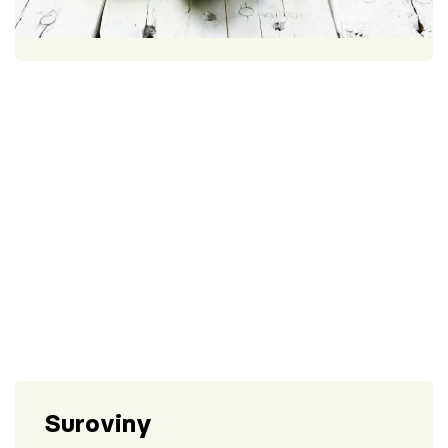
Škola vaření
1 porce
30 minut
Recepty z TV
Speciál: Cuketa
Těhotnej kuchař
Sledujte prima+
Přihlášení
Sledujte nás
Suroviny