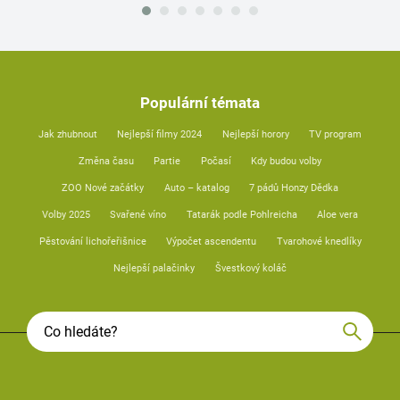
Populární témata
Jak zhubnout
Nejlepší filmy 2024
Nejlepší horory
TV program
Změna času
Partie
Počasí
Kdy budou volby
ZOO Nové začátky
Auto – katalog
7 pádů Honzy Dědka
Volby 2025
Svařené víno
Tatarák podle Pohlreicha
Aloe vera
Pěstování lichořeřišnice
Výpočet ascendentu
Tvarohové knedlíky
Nejlepší palačinky
Švestkový koláč