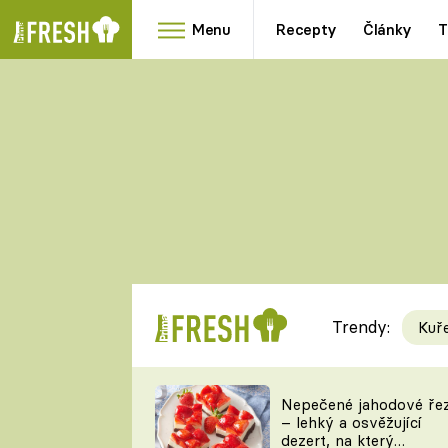
Menu
Recepty
Články
T
Oblíbené
Přílohy
recepty
HRANOLKY
HOUBY
KNEDLÍKY
DÝNĚ
KAŠE
RYCHLOVKY
Trendy:
Kuř
Populární
Videorecept
Nepečené jahodové ře
– lehký a osvěžující
kuchaři
dezert, na který
TEĎ VAŘÍ ŠÉF!