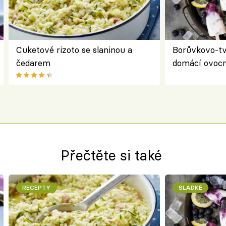
Cuketové rizoto se slaninou a
Borůvkovo-t
čedarem
domácí ovocn
Přečtěte si také
RECEPTY
SLADKÉ