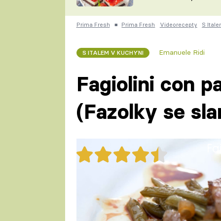
nepotřebujete troubu
ZDENĚK
ČESKO NA TALÍŘI
POHLREICH
Prima Fresh
■
Prima Fresh
Videorecepty
S Ital
KAROLÍNA,
JAROSLAV SAPÍK
DOMÁCÍ
Emanuele Ridi
S ITALEM V KUCHYNI
KUCHAŘKA
KAROLÍNA
KAMBERSKÁ
Fagiolini con p
(Fazolky se sla
Fa
31x
Mediteránská kuchyně miluje če
pár minut strávených v kuchy
přílohu!