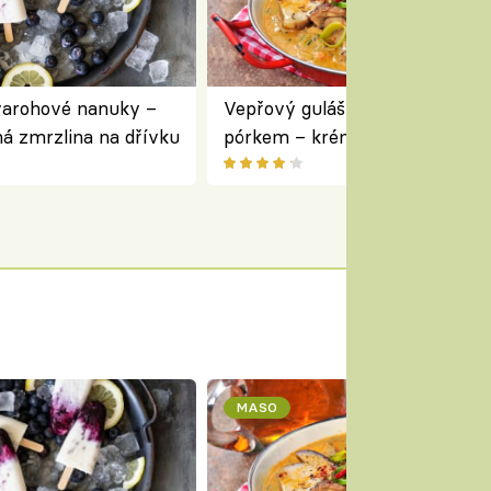
varohové nanuky –
Vepřový guláš s houbami a
á zmrzlina na dřívku
pórkem – krémový a voňavý
pokrm z jednoho hrnce
MASO