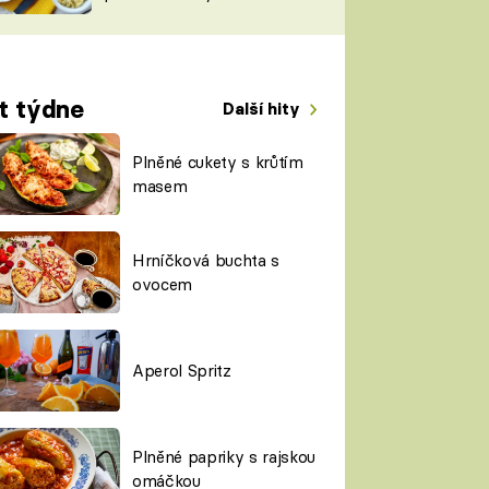
TORKY
ESH
t týdne
Další hity
Plněné cukety s krůtím
masem
Hrníčková buchta s
ovocem
Aperol Spritz
Plněné papriky s rajskou
omáčkou