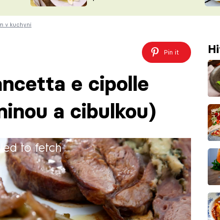
ŠÉFREDAK
VYCHYTÁVKY
em v kuchyni
SOUTĚŽ FR
NA NÁKUPECH
ČASOPIS
Hi
Pin it
ancetta e cipolle
ninou a cibulkou)
iled to fetch
rstvé zelené fazolky. Když k nim přidáte
ni, máte výtečný křupavý předkrm nebo