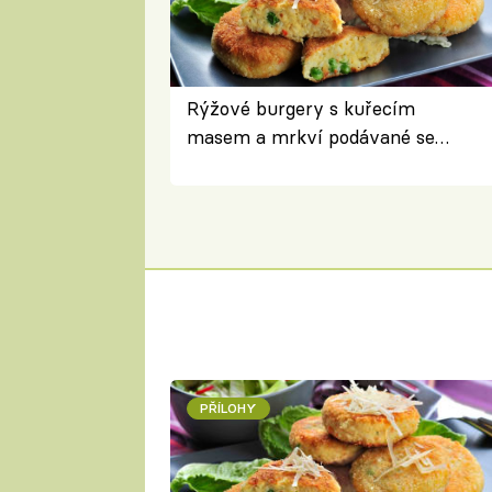
Rýžové burgery s kuřecím
masem a mrkví podávané se
salátem – lehká a chutná večeře
PŘÍLOHY