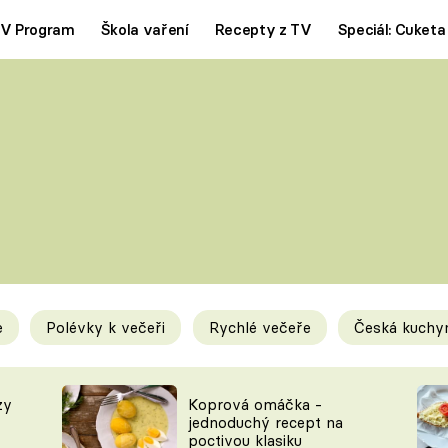
V Program
Škola vaření
Recepty z TV
Speciál: Cuketa
Polévky
Saláty
ČESKÁ KLASIKA
TĚSTOVIN
SILNÉ VÝVARY
SLADKÉ
KRÉMOVÉ
BEZMASÁ J
e
Polévky k večeři
Rychlé večeře
Česká kuchy
y
Tipy a triky
Novink
zy
Koprová omáčka -
jednoduchý recept na
poctivou klasiku
KAM ZA JÍDLEM
BLOG