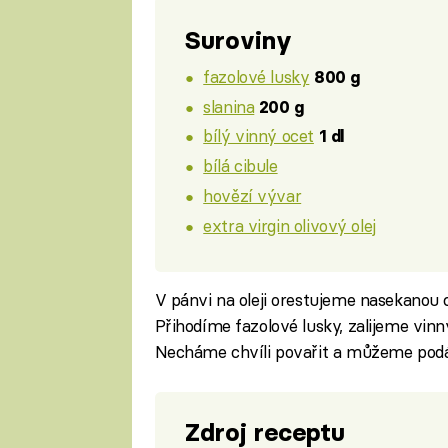
Suroviny
fazolové lusky
800 g
slanina
200 g
bílý vinný ocet
1 dl
bílá cibule
hovězí vývar
extra virgin olivový olej
V pánvi na oleji orestujeme nasekanou c
Přihodíme fazolové lusky, zalijeme v
Necháme chvíli povařit a můžeme podá
Zdroj receptu