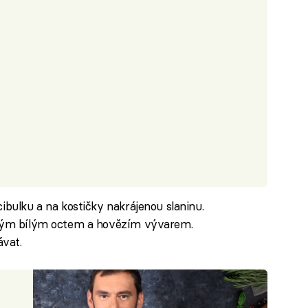
ibulku a na kostičky nakrájenou slaninu.
inným bílým octem a hovězím vývarem.
vat.