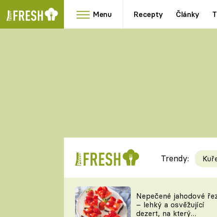
Menu
Recepty
Články
T
Oblíbené
Přílohy
recepty
HRANOLKY
HOUBY
KNEDLÍKY
DÝNĚ
KAŠE
RYCHLOVKY
Trendy:
Kuř
Populární
Videorecept
Nepečené jahodové ře
– lehký a osvěžující
kuchaři
dezert, na který
TEĎ VAŘÍ ŠÉF!