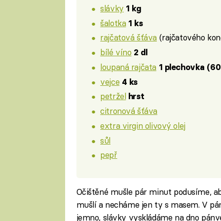
slávky
1 kg
šalotka
1 ks
rajčatová šťáva
(rajčatového ko
bílé víno
2 dl
loupaná rajčata
1 plechovka (60
vejce
4 ks
petržel
hrst
citronová šťáva
extra virgin olivový olej
sůl
pepř
Očištěné mušle pár minut podusíme, ab
mušlí a necháme jen ty s masem. V pánv
jemno, slávky vyskládáme na dno pánv