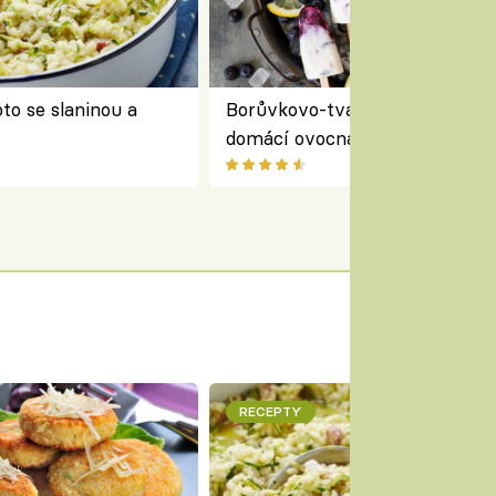
to se slaninou a
Borůvkovo-tvarohové nanuky 
domácí ovocná zmrzlina na dř
RECEPTY