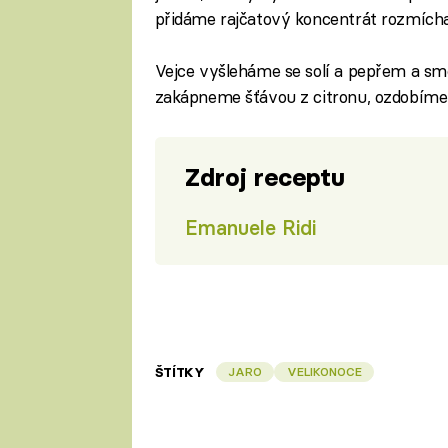
přidáme rajčatový koncentrát rozmícha
Vejce vyšleháme se solí a pepřem a smě
zakápneme šťávou z citronu, ozdobíme
Zdroj receptu
Emanuele Ridi
ŠTÍTKY
JARO
VELIKONOCE