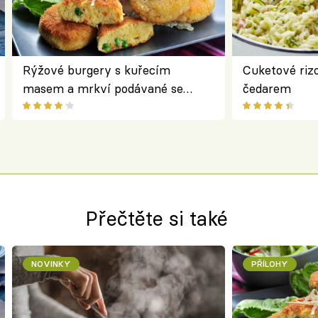
Rýžové burgery s kuřecím
Cuketové rizo
masem a mrkví podávané se
čedarem
salátem – lehká a chutná večeře
Přečtěte si také
NOVINKY
PŘÍLOHY