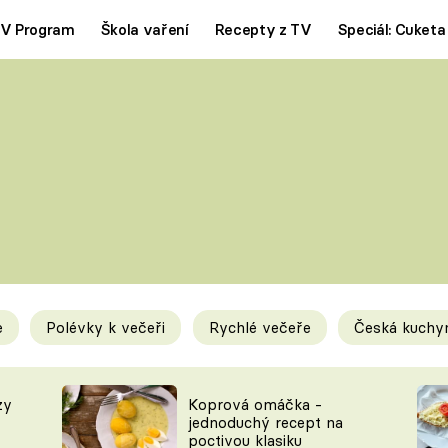
V Program
Škola vaření
Recepty z TV
Speciál: Cuketa
Polévky
Saláty
ČESKÁ KLASIKA
TĚSTOVIN
SILNÉ VÝVARY
SLADKÉ
KRÉMOVÉ
BEZMASÁ J
e
Polévky k večeři
Rychlé večeře
Česká kuchy
y
Tipy a triky
Novink
zy
Koprová omáčka -
jednoduchý recept na
poctivou klasiku
KAM ZA JÍDLEM
BLOG