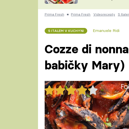
nepotřebujete troubu
ZDENĚK
ČESKO NA TALÍŘI
POHLREICH
Prima Fresh
■
Prima Fresh
Videorecepty
S Ital
KAROLÍNA,
JAROSLAV SAPÍK
DOMÁCÍ
Emanuele Ridi
S ITALEM V KUCHYNI
KUCHAŘKA
KAROLÍNA
KAMBERSKÁ
Cozze di nonna
babičky Mary)
Fa
39x
Cozze di nonna Mara (Mušle b