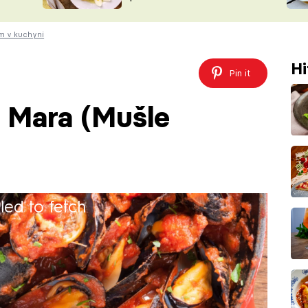
ŠÉFREDAK
VYCHYTÁVKY
em v kuchyni
SOUTĚŽ FR
NA NÁKUPECH
ČASOPIS
Hi
Pin it
 Mara (Mušle
iled to fetch
abičky Mary)