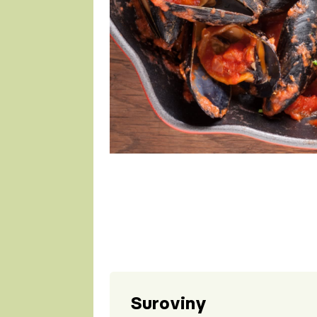
1 porce
Suroviny