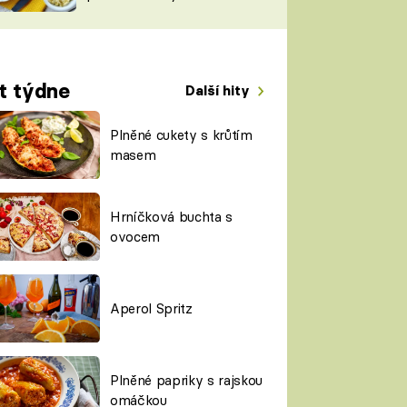
TORKY
ESH
t týdne
Další hity
Plněné cukety s krůtím
masem
Hrníčková buchta s
ovocem
Aperol Spritz
Plněné papriky s rajskou
omáčkou