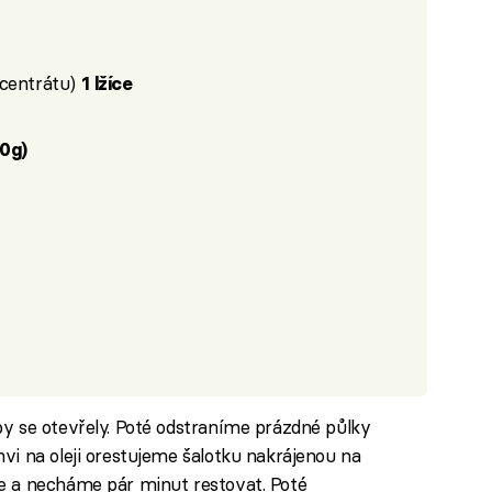
ncentrátu)
1 lžíce
0g)
y se otevřely. Poté odstraníme prázdné půlky
i na oleji orestujeme šalotku nakrájenou na
e a necháme pár minut restovat. Poté