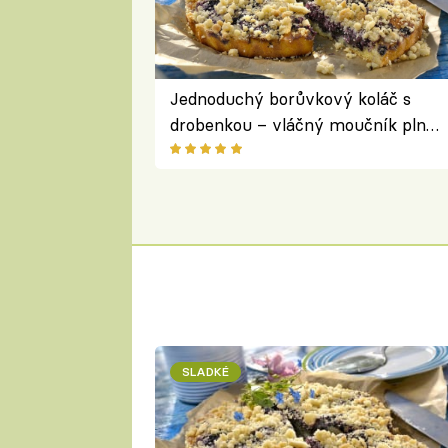
Jednoduchý borůvkový koláč s
drobenkou – vláčný moučník plný
ovoce
SLADKÉ