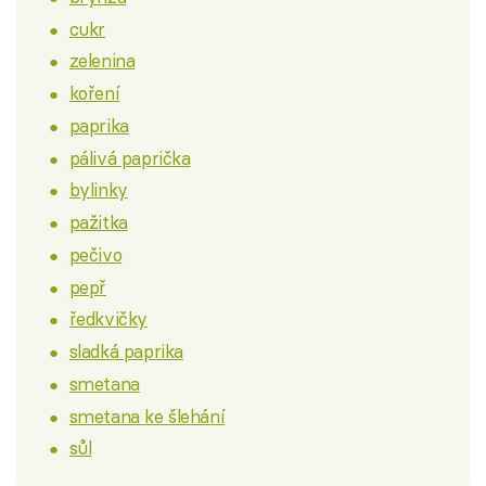
cukr
zelenina
koření
paprika
pálivá paprička
bylinky
pažitka
pečivo
pepř
ředkvičky
sladká paprika
smetana
smetana ke šlehání
sůl