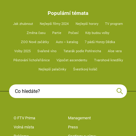
Populární témata
Jak zhubnout
Nejlepší filmy 2024
Nejlepší horory
TV program
Změna času
Partie
Počasí
Kdy budou volby
ZOO Nové začátky
Auto – katalog
7 pádů Honzy Dědka
Volby 2025
Svařené víno
Tatarák podle Pohlreicha
Aloe vera
Pěstování lichořeřišnice
Výpočet ascendentu
Tvarohové knedlíky
Nejlepší palačinky
Švestkový koláč
O FTV Prima
Management
Volná místa
Press