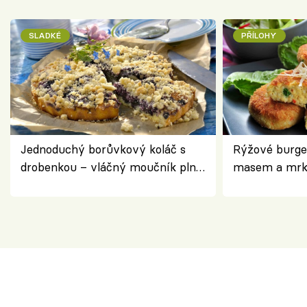
SLADKÉ
PŘÍLOHY
Jednoduchý borůvkový koláč s
Rýžové burge
drobenkou – vláčný moučník plný
masem a mrk
ovoce
salátem – leh