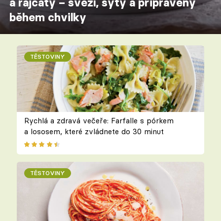
a rajčaty – svěží, sytý a připravený
během chvilky
TĚSTOVINY
Rychlá a zdravá večeře: Farfalle s pórkem
a lososem, které zvládnete do 30 minut
TĚSTOVINY