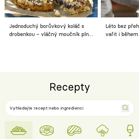
Jednoduchý borůvkový koláč s
Léto bez přeh
drobenkou – vláčný moučník plný
vařit i během
ovoce
Recepty