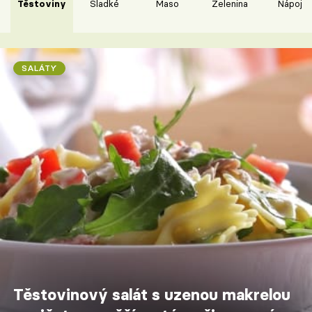
Těstoviny
Sladké
Maso
Zelenina
Nápoje
SALÁTY
Těstovinový salát s uzenou makrelou