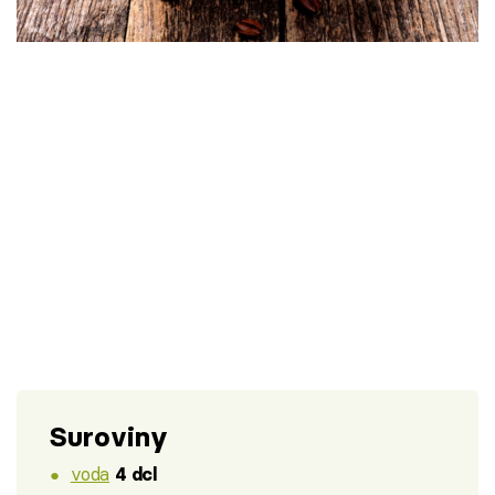
Škola vaření
Recepty z TV
Speciál: Cuketa
Těhotnej kuchař
Sledujte prima+
Přihlášení
Sledujte nás
Suroviny
voda
4 dcl