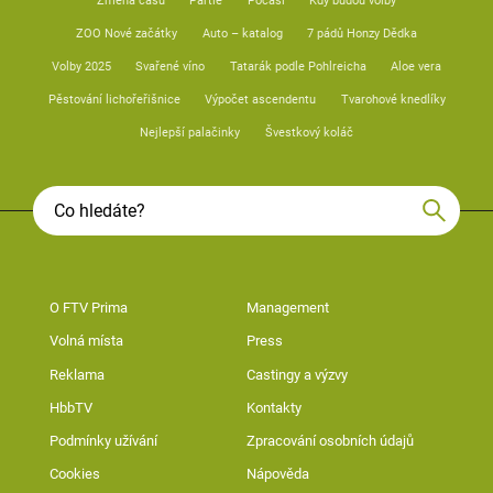
Změna času
Partie
Počasí
Kdy budou volby
ZOO Nové začátky
Auto – katalog
7 pádů Honzy Dědka
Volby 2025
Svařené víno
Tatarák podle Pohlreicha
Aloe vera
Pěstování lichořeřišnice
Výpočet ascendentu
Tvarohové knedlíky
Nejlepší palačinky
Švestkový koláč
O FTV Prima
Management
Volná místa
Press
Reklama
Castingy a výzvy
HbbTV
Kontakty
Podmínky užívání
Zpracování osobních údajů
Cookies
Nápověda