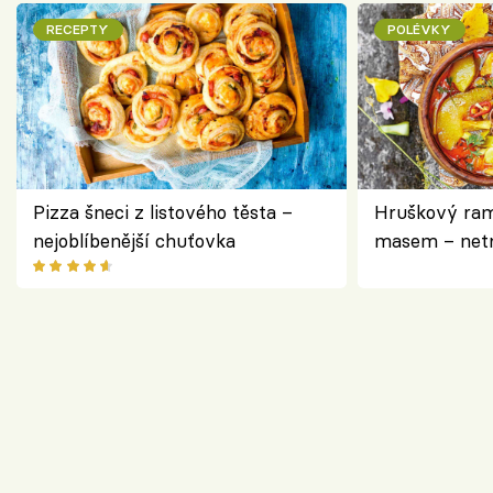
RECEPTY
POLÉVKY
Pizza šneci z listového těsta –
Hruškový ram
nejoblíbenější chuťovka
masem – netr
asijském styl