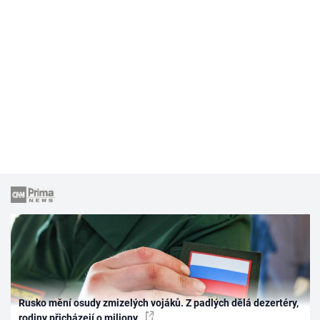
Rusko mění osudy zmizelých vojáků. Z padlých dělá dezertéry,
rodiny přicházejí o miliony