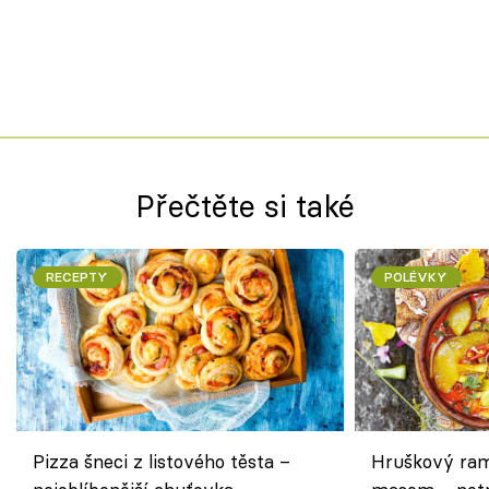
Přečtěte si také
RECEPTY
POLÉVKY
Pizza šneci z listového těsta –
Hruškový ram