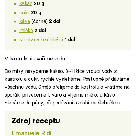
kakao
20 g
cukr
20 g
káva
(černá)
2 dcl
mléko
2 dcl
smetana ke šlehání
1 dcl
V kastrole si uvaříme vodu.
Do mísy nasypeme kakao, 3-4 lžíce vroucí vody z
kastrolu a cukr, rychle vyšleháme. Postupně přidáváme
všechnu vodu. Směs přelijeme do kastrolu a vrátíme na
sporák, přivedeme k varu a vlijeme mléko a kávu.
Šleháme do pěny, při podávání ozdobíme šlehačkou.
Zdroj receptu
Emanuele Ridi