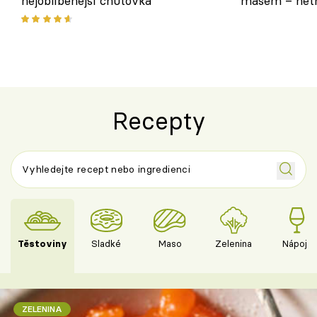
nejoblíbenější chuťovka
masem – netr
asijském styl
Recepty
Těstoviny
Sladké
Maso
Zelenina
Nápoje
ZELENINA