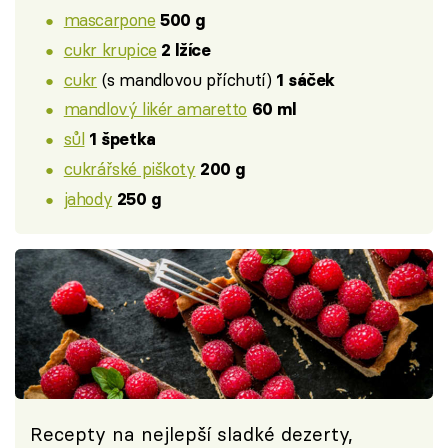
mascarpone
500 g
cukr krupice
2 lžíce
cukr
(s mandlovou příchutí)
1 sáček
mandlový likér amaretto
60 ml
sůl
1 špetka
cukrářské piškoty
200 g
jahody
250 g
Recepty na nejlepší sladké dezerty,