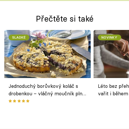
Přečtěte si také
SLADKÉ
NOVINKY
Jednoduchý borůvkový koláč s
Léto bez přeh
drobenkou – vláčný moučník plný
vařit i během
ovoce