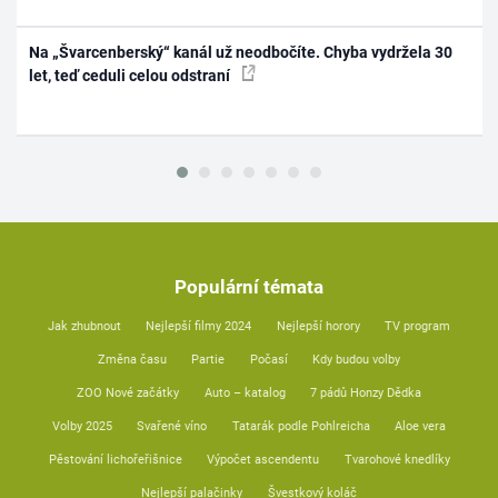
Na „Švarcenberský“ kanál už neodbočíte. Chyba vydržela 30
let, teď ceduli celou odstraní
Populární témata
Jak zhubnout
Nejlepší filmy 2024
Nejlepší horory
TV program
Změna času
Partie
Počasí
Kdy budou volby
ZOO Nové začátky
Auto – katalog
7 pádů Honzy Dědka
Volby 2025
Svařené víno
Tatarák podle Pohlreicha
Aloe vera
Pěstování lichořeřišnice
Výpočet ascendentu
Tvarohové knedlíky
Nejlepší palačinky
Švestkový koláč