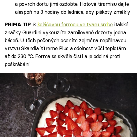
a povrch dortu jimi ozdobte. Hotové tiramisu dejte
alespoň na 3 hodiny do lednice, aby piškoty změkly.
: S
koláčovou formou ve tvaru srdce
italské
PRIMA TIP
značky Guardini vykouzlíte zamilované dezerty jedna
báseň. U těch pečených oceníte zejména nepřilnavou
vrstvu Skandia Xtreme Plus a odolnost vůči teplotám
až do 230 °C. Forma se skvěle čistí a je odolná proti
poškrábání.