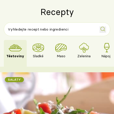
Recepty
Těstoviny
Sladké
Maso
Zelenina
Nápoje
SALÁTY