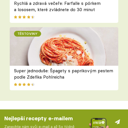
Rychlá a zdravá večeře: Farfalle s pórkem
a lososem, které zvládnete do 30 minut
TĚSTOVINY
Super jednoduše: Špagety s paprikovým pestem
podle Zdeňka Pohlreicha
Nejlepší recepty e-mailem
Zanechte nám svůj e-mail a až 5x týdně