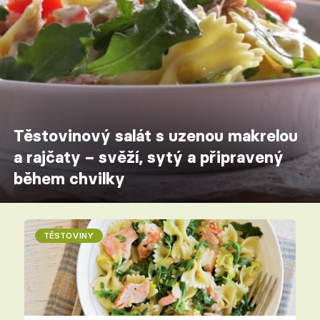
Těstovinový salát s uzenou makrelou
a rajčaty – svěží, sytý a připravený
během chvilky
TĚSTOVINY