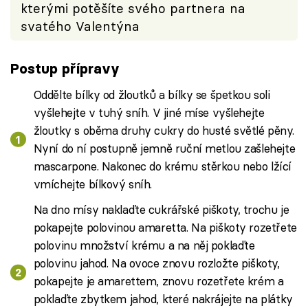
kterými potěšíte svého partnera na
svatého Valentýna
Postup přípravy
Oddělte bílky od žloutků a bílky se špetkou soli
vyšlehejte v tuhý sníh. V jiné míse vyšlehejte
žloutky s oběma druhy cukry do husté světlé pěny.
Nyní do ní postupně jemně ruční metlou zašlehejte
mascarpone. Nakonec do krému stěrkou nebo lžící
vmíchejte bílkový sníh.
Na dno mísy naklaďte cukrářské piškoty, trochu je
pokapejte polovinou amaretta. Na piškoty rozetřete
polovinu množství krému a na něj poklaďte
polovinu jahod. Na ovoce znovu rozložte piškoty,
pokapejte je amarettem, znovu rozetřete krém a
poklaďte zbytkem jahod, které nakrájejte na plátky