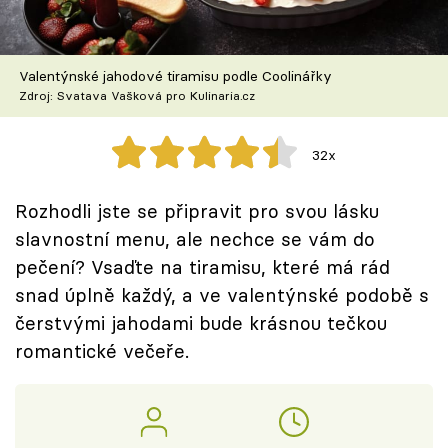
Škola vaření
Recepty z TV
Valentýnské jahodové tiramisu podle Coolinářky
Zdroj: Svatava Vašková pro Kulinaria.cz
Speciál: Cuketa
32x
Těhotnej kuchař
Rozhodli jste se připravit pro svou lásku
Sledujte prima+
slavnostní menu, ale nechce se vám do
pečení? Vsaďte na tiramisu, které má rád
Přihlášení
snad úplně každý, a ve valentýnské podobě s
čerstvými jahodami bude krásnou tečkou
romantické večeře.
Sledujte nás