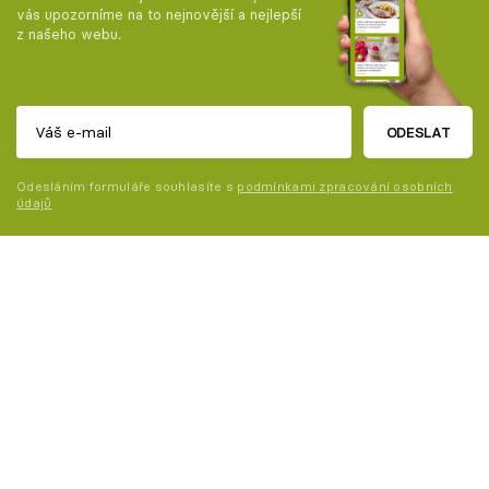
vás upozorníme na to nejnovější a nejlepší
z našeho webu.
ODESLAT
Odesláním formuláře souhlasíte s
podmínkami zpracování osobních
údajů