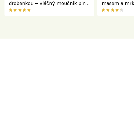
drobenkou – vláčný moučník plný
masem a mrk
ovoce
salátem – leh