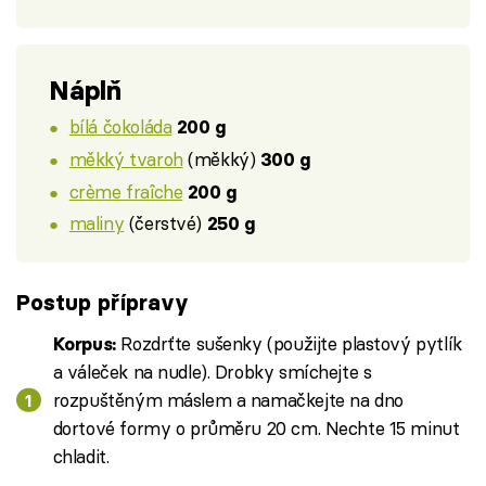
Náplň
bílá čokoláda
200 g
měkký tvaroh
(měkký)
300 g
crème fraîche
200 g
maliny
(čerstvé)
250 g
Postup přípravy
Rozdrťte sušenky (použijte plastový pytlík
Korpus:
a váleček na nudle). Drobky smíchejte s
rozpuštěným máslem a namačkejte na dno
dortové formy o průměru 20 cm. Nechte 15 minut
chladit.