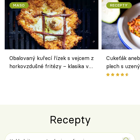
MASO
RECEPTY
Obalovaný kuřecí řízek s vejcem z
Cukeťák aneb
horkovzdušné fritézy – klasika v
plech s uzen
novém pojetí podle Jamieho
způsob, jak z
Olivera
cukety
Recepty