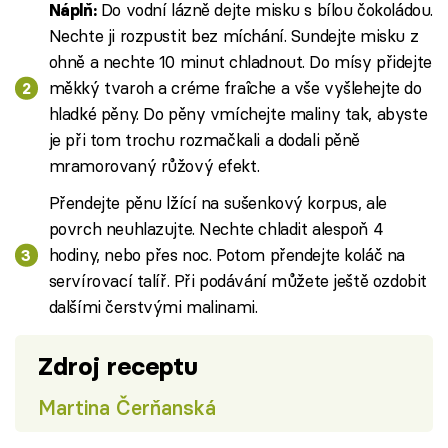
Do vodní lázně dejte misku s bílou čokoládou.
Náplň:
Nechte ji rozpustit bez míchání. Sundejte misku z
ohně a nechte 10 minut chladnout. Do mísy přidejte
měkký tvaroh a créme fraîche a vše vyšlehejte do
hladké pěny. Do pěny vmíchejte maliny tak, abyste
je při tom trochu rozmačkali a dodali pěně
mramorovaný růžový efekt.
Přendejte pěnu lžící na sušenkový korpus, ale
povrch neuhlazujte. Nechte chladit alespoň 4
hodiny, nebo přes noc. Potom přendejte koláč na
servírovací talíř. Při podávání můžete ještě ozdobit
dalšími čerstvými malinami.
Zdroj receptu
Martina Čerňanská