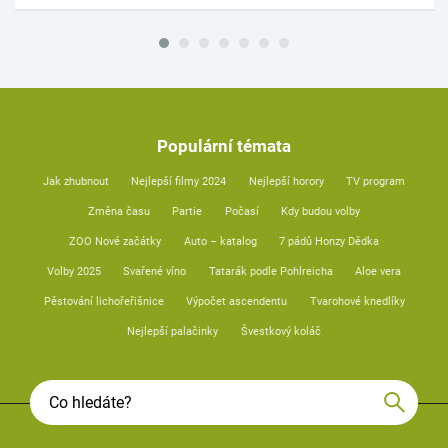
Populární témata
Jak zhubnout
Nejlepší filmy 2024
Nejlepší horory
TV program
Změna času
Partie
Počasí
Kdy budou volby
ZOO Nové začátky
Auto – katalog
7 pádů Honzy Dědka
Volby 2025
Svařené víno
Tatarák podle Pohlreicha
Aloe vera
Pěstování lichořeřišnice
Výpočet ascendentu
Tvarohové knedlíky
Nejlepší palačinky
Švestkový koláč