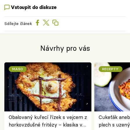
Vstoupit do diskuze
Sdílejte článek
Návrhy pro vás
MASO
RECEPTY
Obalovaný kuřecí řízek s vejcem z
Cukeťák aneb
horkovzdušné fritézy – klasika v
plech s uzen