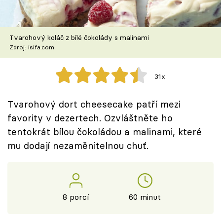
Škola vaření
Recepty z TV
Tvarohový koláč z bílé čokolády s malinami
Zdroj: isifa.com
Speciál: Cuketa
31x
Těhotnej kuchař
Tvarohový dort cheesecake patří mezi
Sledujte prima+
favority v dezertech. Ozvláštněte ho
tentokrát bílou čokoládou a malinami, které
Přihlášení
mu dodají nezaměnitelnou chuť.
Sledujte nás
8 porcí
60 minut