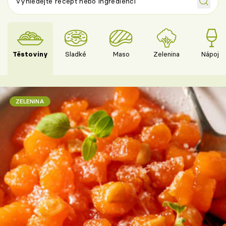
Těstoviny
Sladké
Maso
Zelenina
Nápoje
ZELENINA