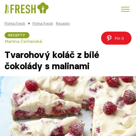
Prima Fresh
■
Prima Fresh
Recepty
Kuře
Polévky k večeři
Rychlé večeře
Trendy:
RECEPTY
Pin it
Martina Čerňanská
Česká kuchyně
Čokoláda
Tvarohový koláč z bílé
čokolády s malinami
Témata
Recepty
Články
TV Program