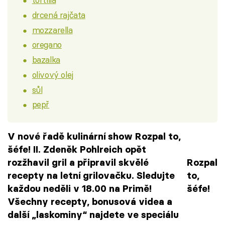
drcená rajčata
mozzarella
oregano
bazalka
olivový olej
sůl
pepř
V nové řadě kulinární show Rozpal to,
šéfe! II. Zdeněk Pohlreich opět
rozžhavil gril a připravil skvělé
Rozpal
recepty na letní grilovačku. Sledujte
to,
každou neděli v 18.00 na Primě!
šéfe!
Všechny recepty, bonusová videa a
další „laskominy“ najdete ve speciálu