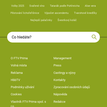
Volby 2025
Svařené víno
Tatarák podle Pohlreicha
Aloe vera
Pěstování lichořeřišnice
Výpočet ascendentu
Tvarohové knedlíky
Nejlepší palačinky
Švestkový koláč
O FTV Prima
Management
Volná místa
Press
Reklama
Castingy a výzvy
HbbTV
Kontakty
Podmínky užívání
Zpracování osobních údajů
Cookies
Nápověda
Vlastník FTV Prima spol. s
Redakce
r.o.