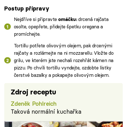
Postup přípravy
Nejdříve si připravte
drcená rajčata
omáčku:
osolte, opepřete, přidejte špetku oregana a
promíchejte.
Tortillu potřete olivovým olejem, pak drcenými
rajčaty a rozlámejte na ni mozzarellu. Vložte do
grilu, ve kterém jste nechali rozehřát kámen na
pizzu. Po chvíli tortillu vyndejte, ozdobte lístky
čerstvé bazalky a pokapejte olivovým olejem.
Zdroj receptu
Zdeněk Pohlreich
Taková normální kuchařka