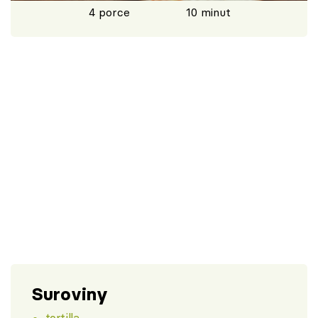
4 porce
10 minut
Škola vaření
Recepty z TV
Speciál: Cuketa
Těhotnej kuchař
Sledujte prima+
Přihlášení
Sledujte nás
Suroviny
tortilla