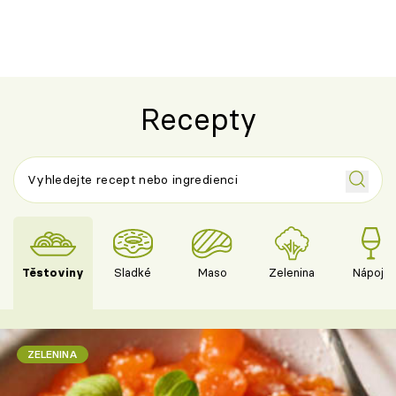
Recepty
Těstoviny
Sladké
Maso
Zelenina
Nápoje
ZELENINA