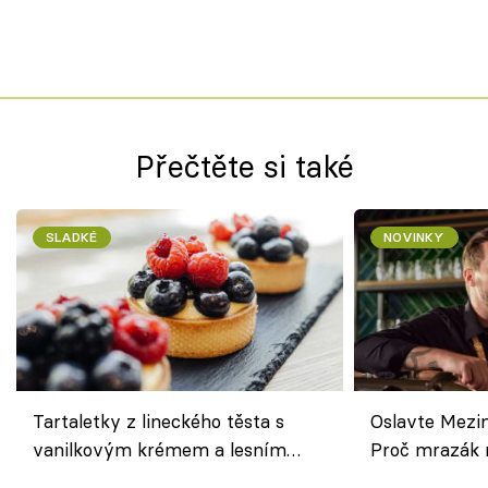
Přečtěte si také
SLADKÉ
NOVINKY
Tartaletky z lineckého těsta s
Oslavte Mezin
vanilkovým krémem a lesním
Proč mrazák n
ovocem podle Bread Society
horku vsadit 