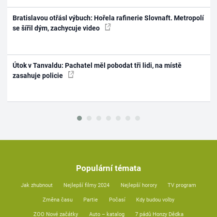
Bratislavou otřásl výbuch: Hořela rafinerie Slovnaft. Metropolí
se šířil dým, zachycuje video
Útok v Tanvaldu: Pachatel měl pobodat tři lidi, na místě
zasahuje policie
Populární témata
Jak zhubnout
Nejlepší filmy 2024
Nejlepší horory
TV program
Změna času
Partie
Počasí
Kdy budou volby
ZOO Nové začátky
Auto – katalog
7 pádů Honzy Dědka