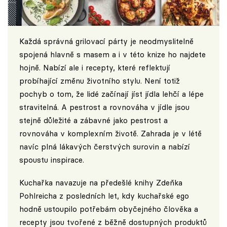
Každá správná grilovací párty je neodmyslitelně
spojená hlavně s masem a i v této knize ho najdete
hojně. Nabízí ale i recepty, které reflektují
probíhající změnu životního stylu. Není totiž
pochyb o tom, že lidé začínají jíst jídla lehčí a lépe
stravitelná. A pestrost a rovnováha v jídle jsou
stejně důležité a zábavné jako pestrost a
rovnováha v komplexním životě. Zahrada je v létě
navíc plná lákavých čerstvých surovin a nabízí
spoustu inspirace.
Kuchařka navazuje na předešlé knihy Zdeňka
Pohlreicha z posledních let, kdy kuchařské ego
hodně ustoupilo potřebám obyčejného člověka a
recepty jsou tvořené z běžně dostupných produktů