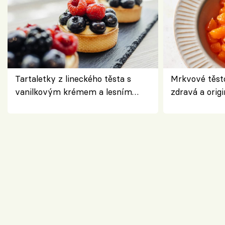
Tartaletky z lineckého těsta s
Mrkvové těst
vanilkovým krémem a lesním
zdravá a origi
ovocem podle Bread Society
klasiky