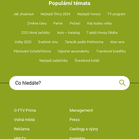
Populární témata
Jak zhubnout
Nejlepší filmy 2024
Nejlepší horory
TV program
Změna času
Partie
Počasí
Kdy budou volby
ZOO Nové začátky
Auto – katalog
7 pádů Honzy Dědka
Volby 2025
Svařené víno
Tatarák podle Pohlreicha
Aloe vera
Pěstování lichořeřišnice
Výpočet ascendentu
Tvarohové knedlíky
Nejlepší palačinky
Švestkový koláč
O FTV Prima
Management
Volná místa
Press
Reklama
Castingy a výzvy
HbbTV
Kontakty