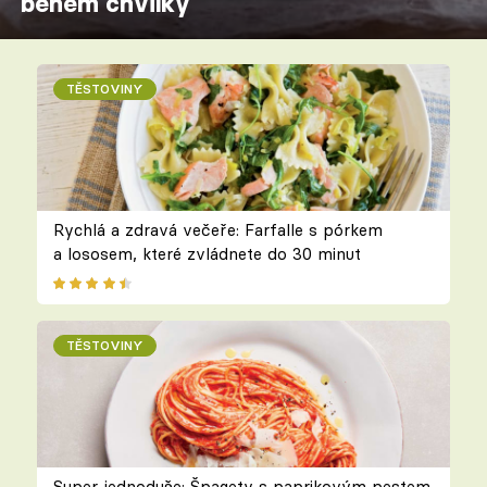
během chvilky
TĚSTOVINY
Rychlá a zdravá večeře: Farfalle s pórkem
a lososem, které zvládnete do 30 minut
TĚSTOVINY
Super jednoduše: Špagety s paprikovým pestem