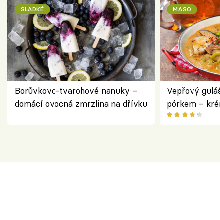
SLADKÉ
MASO
Borůvkovo-tvarohové nanuky –
Vepřový gulá
domácí ovocná zmrzlina na dřívku
pórkem – kr
pokrm z jedn