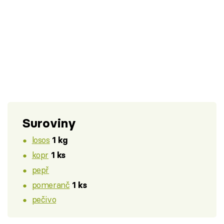
Suroviny
losos
1 kg
kopr
1 ks
pepř
pomeranč
1 ks
pečivo