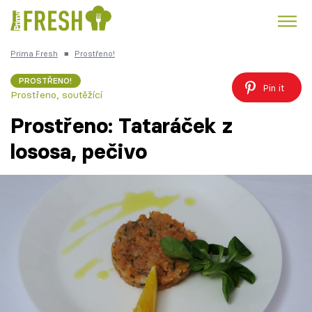
Prima Fresh
■
Prostřeno!
Kuře
Polévky k večeři
Rychlé večeře
Trendy:
PROSTŘENO!
Pin it
Prostřeno, soutěžící
Česká kuchyně
Čokoláda
Prostřeno: Tataráček z
lososa, pečivo
Témata
Recepty
Články
TV Program