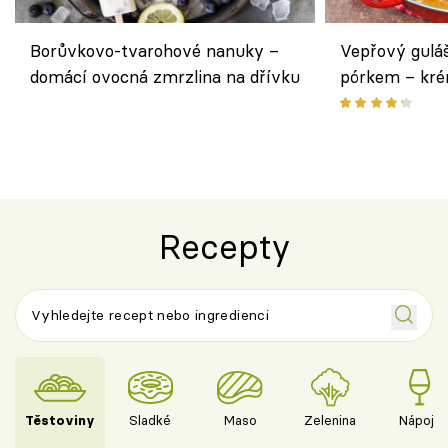
Borůvkovo-tvarohové nanuky –
Vepřový gulá
domácí ovocná zmrzlina na dřívku
pórkem – kr
pokrm z jedn
Recepty
Těstoviny
Sladké
Maso
Zelenina
Nápoje