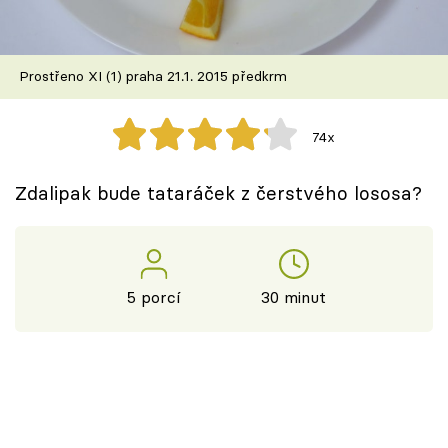
Škola vaření
Recepty z TV
Prostřeno XI (1) praha 21.1. 2015 předkrm
Speciál: Cuketa
74x
Těhotnej kuchař
Zdalipak bude tataráček z čerstvého lososa?
Sledujte prima+
Přihlášení
5 porcí
30 minut
Sledujte nás