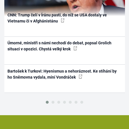
CNN: Trump čelí v Íránu pasti, do níž se USA dostaly ve
Vietnamu či v Afghánistánu
Úmorné, ministři s námi nechodí do debat, popsal Grolich
situaci v opozici. Chystá velký krok
Bartošek k Turkovi: Hyenismus a nehoráznost. Ke stíhání by
ho Sněmovna vydala, míní Vondráček