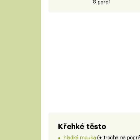
8 porcí
Křehké těsto
hladká mouka
(+ trocha na popr