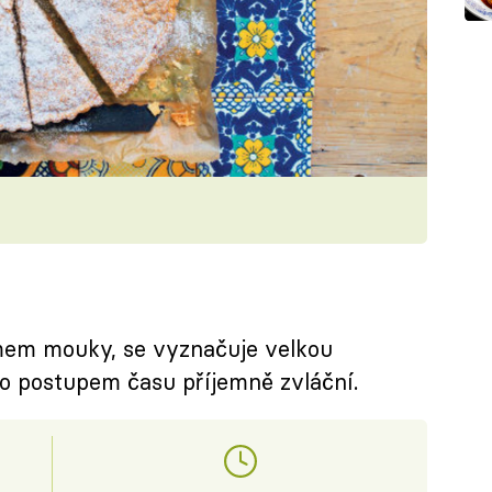
imem mouky, se vyznačuje velkou
sto postupem času příjemně zvláční.