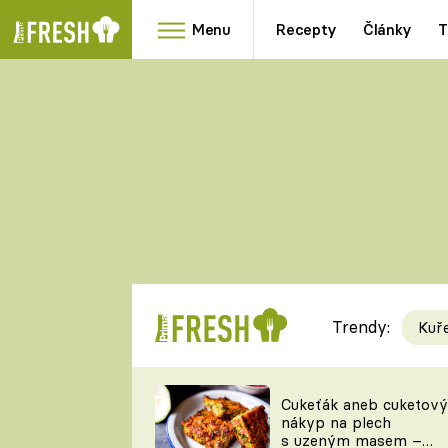
Menu
Recepty
Články
T
Oblíbené
Přílohy
recepty
HRANOLKY
HOUBY
KNEDLÍKY
DÝNĚ
KAŠE
RYCHLOVKY
Trendy:
Kuř
Populární
Videorecept
Cukeťák aneb cuketový
nákyp na plech
kuchaři
s uzeným masem –
TEĎ VAŘÍ ŠÉF!