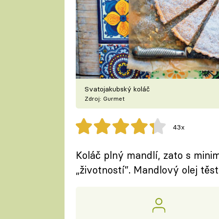
Svatojakubský koláč
Zdroj: Gurmet
43x
Koláč plný mandlí, zato s min
„životností”. Mandlový olej tě