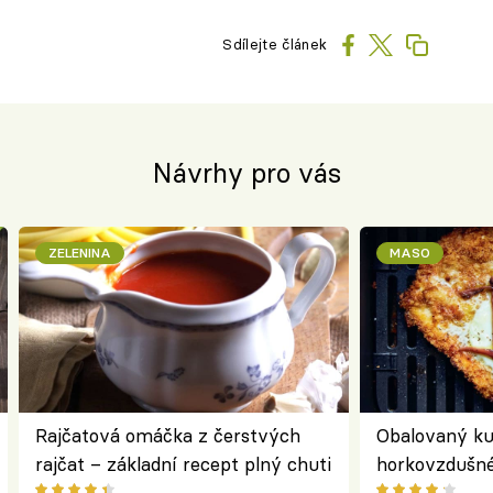
Sdílejte článek
Návrhy pro vás
ZELENINA
MASO
Rajčatová omáčka z čerstvých
Obalovaný kuř
rajčat – základní recept plný chuti
horkovzdušné 
novém pojetí