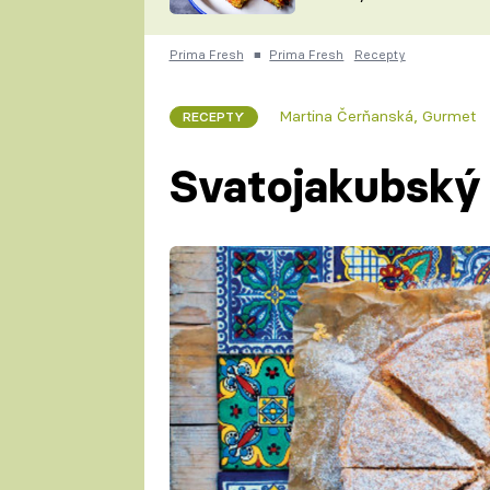
skvělý způsob, jak
ZDENĚK
zpracovat přerostlé
ČESKO NA TALÍŘI
cukety
POHLREICH
Prima Fresh
■
Prima Fresh
Recepty
KAROLÍNA,
JAROSLAV SAPÍK
DOMÁCÍ
Martina Čerňanská
,
Gurmet
RECEPTY
KUCHAŘKA
KAROLÍNA
KAMBERSKÁ
Svatojakubský 