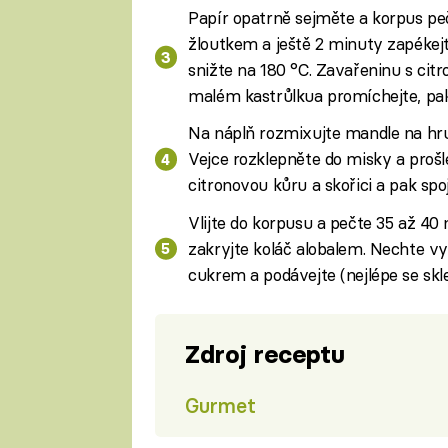
Papír opatrně sejměte a korpus pe
žloutkem a ještě 2 minuty zapékej
snižte na 180 °C. Zavařeninu s citr
malém kastrůlkua promíchejte, pak
Na náplň rozmixujte mandle na hru
Vejce rozklepněte do misky a prošl
citronovou kůru a skořici a pak sp
Vlijte do korpusu a pečte 35 až 40 
zakryjte koláč alobalem. Nechte 
cukrem a podávejte (nejlépe se skl
Zdroj receptu
Gurmet