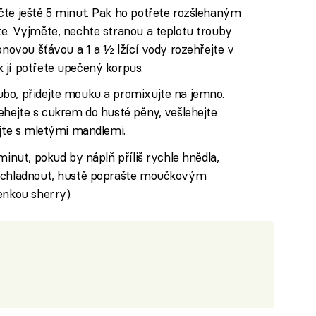
čte ještě 5 minut. Pak ho potřete rozšlehaným
te. Vyjměte, nechte stranou a teplotu trouby
onovou šťávou a 1 a ½ lžící vody rozehřejte v
 jí potřete upečený korpus.
bo, přidejte mouku a promixujte na jemno.
ehejte s cukrem do husté pěny, vešlehejte
ojte s mletými mandlemi.
minut, pokud by náplň příliš rychle hnědla,
vychladnout, hustě poprašte moučkovým
enkou sherry).