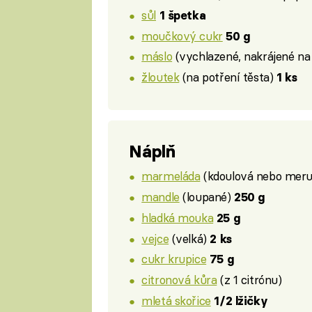
sůl
1 špetka
moučkový cukr
50 g
máslo
(vychlazené, nakrájené n
žloutek
(na potření těsta)
1 ks
Náplň
marmeláda
(kdoulová nebo mer
mandle
(loupané)
250 g
hladká mouka
25 g
vejce
(velká)
2 ks
cukr krupice
75 g
citronová kůra
(z 1 citrónu)
mletá skořice
1/2 lžičky