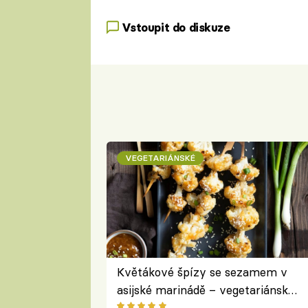
Vstoupit do diskuze
VEGETARIÁNSKÉ
Květákové špízy se sezamem v
asijské marinádě – vegetariánská
chuťovka z grilu