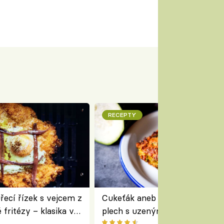
RECEPTY
ecí řízek s vejcem z
Cukeťák aneb cuketový nákyp
fritézy – klasika v
plech s uzeným masem – skvě
 podle Jamieho
způsob, jak zpracovat přerostl