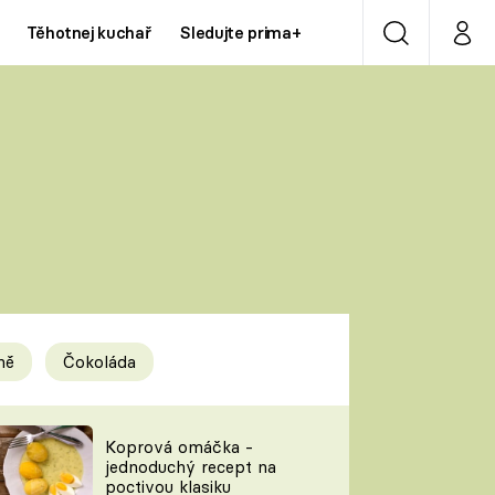
Těhotnej kuchař
Sledujte prima+
Vyhledávání
Můj p
Prima+
Y
CNN Prima NEWS
Prima ZOOM
ÍDLA
Prima LIVING
Prima Ženy
ně
Čokoláda
Prima LAJK
y
Koprová omáčka -
jednoduchý recept na
Sledujte nás
poctivou klasiku