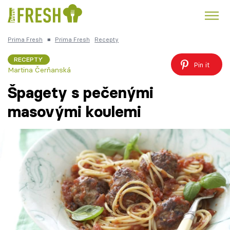
Prima Fresh
■
Prima Fresh
Recepty
Kuře
Polévky k večeři
Rychlé večeře
Trendy:
RECEPTY
Pin it
Martina Čerňanská
Česká kuchyně
Čokoláda
Špagety s pečenými
masovými koulemi
Témata
Recepty
Články
TV Program