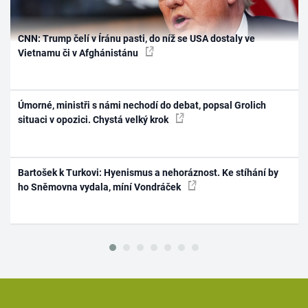
CNN: Trump čelí v Íránu pasti, do níž se USA dostaly ve
Vietnamu či v Afghánistánu
Úmorné, ministři s námi nechodí do debat, popsal Grolich
situaci v opozici. Chystá velký krok
Bartošek k Turkovi: Hyenismus a nehoráznost. Ke stíhání by
ho Sněmovna vydala, míní Vondráček