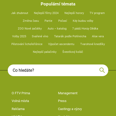
Populární témata
Jak zhubnout
Nejlepší filmy 2024
Nejlepší horory
TV program
Změna času
Partie
Počasí
Kdy budou volby
ZOO Nové začátky
Auto – katalog
7 pádů Honzy Dědka
Volby 2025
Svařené víno
Tatarák podle Pohlreicha
Aloe vera
Pěstování lichořeřišnice
Výpočet ascendentu
Tvarohové knedlíky
Nejlepší palačinky
Švestkový koláč
O FTV Prima
Management
Volná místa
Press
Reklama
Castingy a výzvy