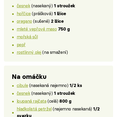
česnek
(nasekaný)
1 stroužek
hořčice
(prášková)
1 lžíce
oregano
(sušené)
2 lžíce
mleté vepřové maso
750 g
mořská sůl
pepř
rostlinný olej
(na smažení)
Na omáčku
cibule
(nasekaná najemno)
1/2 ks
česnek
(nasekaný)
1 stroužek
loupaná rajčata
(celá)
800 g
hladkolistá petržel
(najemno nasekaná)
1/2
svazku