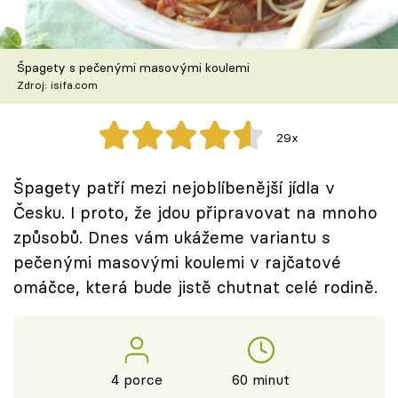
Škola vaření
Recepty z TV
Špagety s pečenými masovými koulemi
Zdroj: isifa.com
Speciál: Cuketa
29x
Těhotnej kuchař
Špagety patří mezi nejoblíbenější jídla v
Sledujte prima+
Česku. I proto, že jdou připravovat na mnoho
způsobů. Dnes vám ukážeme variantu s
Přihlášení
pečenými masovými koulemi v rajčatové
omáčce, která bude jistě chutnat celé rodině.
Sledujte nás
4 porce
60 minut