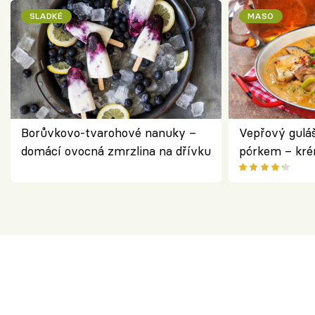
SLADKÉ
MASO
Borůvkovo-tvarohové nanuky –
Vepřový gulá
domácí ovocná zmrzlina na dřívku
pórkem – kr
pokrm z jedn