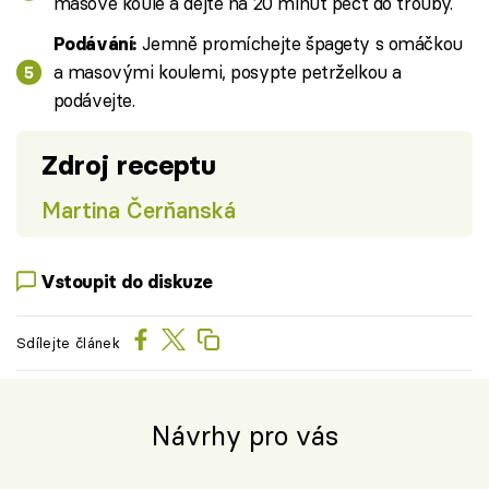
masové koule a dejte na 20 minut péct do trouby.
Jemně promíchejte špagety s omáčkou
Podávání:
a masovými koulemi, posypte petrželkou a
podávejte.
Zdroj receptu
Martina Čerňanská
Vstoupit do diskuze
Sdílejte článek
Návrhy pro vás