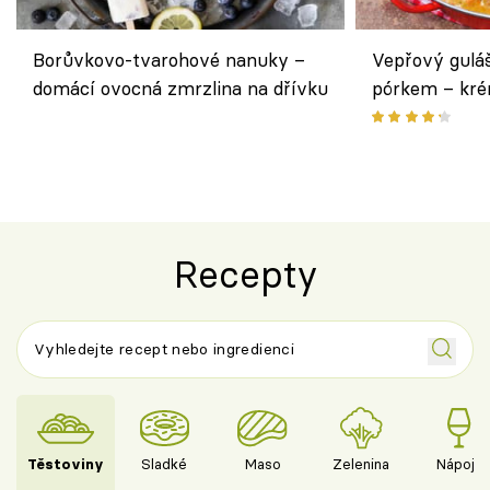
Borůvkovo-tvarohové nanuky –
Vepřový gulá
domácí ovocná zmrzlina na dřívku
pórkem – kr
pokrm z jedn
Recepty
Těstoviny
Sladké
Maso
Zelenina
Nápoje