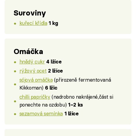
Suroviny
kuřecí křídla
1 kg
Omáčka
hnědý cukr
4 lžíce
rýžový ocet
2 lžíce
sójová omáčka
(přirozeně fermentovaná
Kikkoman)
6 lžic
chilli papričky
(nadrobno nakrájené,část si
ponechte na ozdobu)
1–2 ks
sezamová semínka
1 lžíce