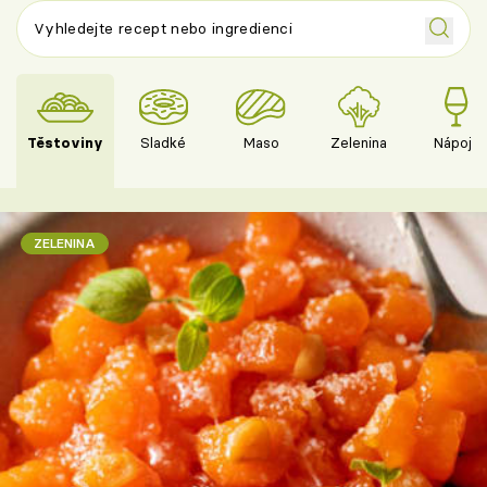
Těstoviny
Sladké
Maso
Zelenina
Nápoje
ZELENINA