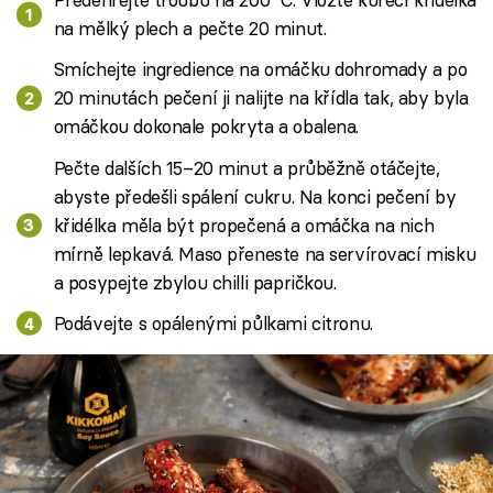
na mělký plech a pečte 20 minut.
Smíchejte ingredience na omáčku dohromady a po
20 minutách pečení ji nalijte na křídla tak, aby byla
omáčkou dokonale pokryta a obalena.
Pečte dalších 15–20 minut a průběžně otáčejte,
abyste předešli spálení cukru. Na konci pečení by
křidélka měla být propečená a omáčka na nich
mírně lepkavá. Maso přeneste na servírovací misku
a posypejte zbylou chilli papričkou.
Podávejte s opálenými půlkami citronu.