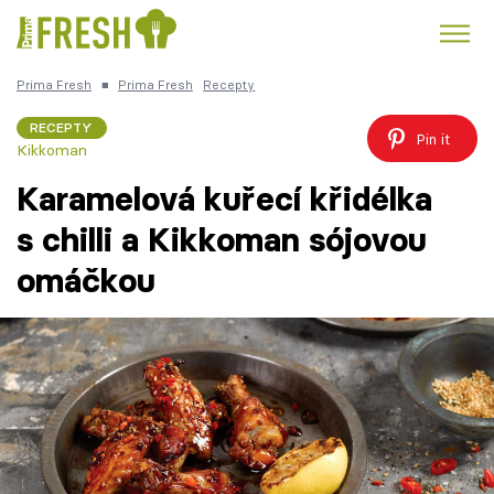
Prima Fresh
■
Prima Fresh
Recepty
Kuře
Polévky k večeři
Rychlé večeře
Trendy:
RECEPTY
Pin it
Kikkoman
Česká kuchyně
Čokoláda
Karamelová kuřecí křidélka
s chilli a Kikkoman sójovou
omáčkou
Témata
Recepty
Články
TV Program