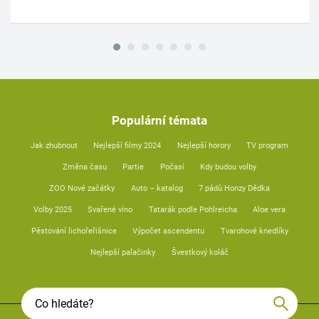
Populární témata
Jak zhubnout
Nejlepší filmy 2024
Nejlepší horory
TV program
Změna času
Partie
Počasí
Kdy budou volby
ZOO Nové začátky
Auto – katalog
7 pádů Honzy Dědka
Volby 2025
Svařené víno
Tatarák podle Pohlreicha
Aloe vera
Pěstování lichořeřišnice
Výpočet ascendentu
Tvarohové knedlíky
Nejlepší palačinky
Švestkový koláč