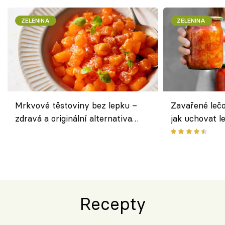
ZELENINA
ZELENINA
Mrkvové těstoviny bez lepku –
Zavařené lečo
zdravá a originální alternativa
jak uchovat l
klasiky
Recepty