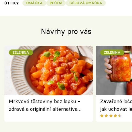
ŠTÍTKY
OMÁČKA
PEČENÍ
SÓJOVÁ OMÁČKA
Návrhy pro vás
ZELENINA
ZELENINA
Mrkvové těstoviny bez lepku –
Zavařené lečo
zdravá a originální alternativa
jak uchovat l
klasiky