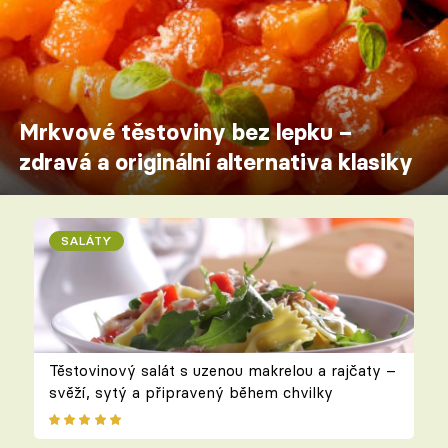
Mrkvové těstoviny bez lepku –
zdravá a originální alternativa klasiky
SALÁTY
Těstovinový salát s uzenou makrelou a rajčaty –
svěží, sytý a připravený během chvilky