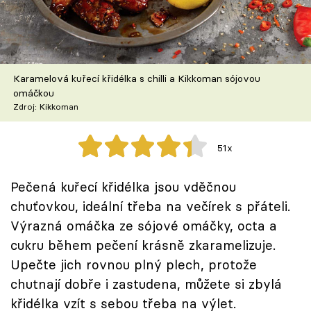
Škola vaření
Recepty z TV
Karamelová kuřecí křidélka s chilli a Kikkoman sójovou
Speciál: Cuketa
omáčkou
Zdroj: Kikkoman
Těhotnej kuchař
51x
Sledujte prima+
Pečená kuřecí křidélka jsou vděčnou
Přihlášení
chuťovkou, ideální třeba na večírek s přáteli.
Výrazná omáčka ze sójové omáčky, octa a
cukru během pečení krásně zkaramelizuje.
Sledujte nás
Upečte jich rovnou plný plech, protože
chutnají dobře i zastudena, můžete si zbylá
křidélka vzít s sebou třeba na výlet.