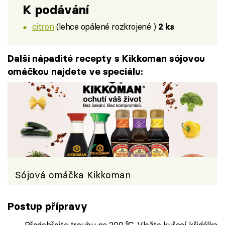
K podávání
citron
(lehce opálené rozkrojené )
2 ks
Další nápadité recepty s Kikkoman sójovou
omáčkou najdete ve speciálu:
Sójová omáčka Kikkoman
Postup přípravy
Předehřejte troubu na 200 ⁰C. Vložte kuřecí křidélka