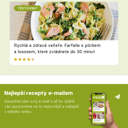
TĚSTOVINY
Rychlá a zdravá večeře: Farfalle s pórkem
a lososem, které zvládnete do 30 minut
Nejlepší recepty e-mailem
Zanechte nám svůj e-mail a až 5x týdně
vás upozorníme na to nejnovější a nejlepší
z našeho webu.