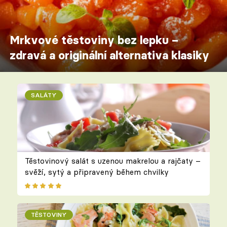
Mrkvové těstoviny bez lepku –
zdravá a originální alternativa klasiky
SALÁTY
Těstovinový salát s uzenou makrelou a rajčaty –
svěží, sytý a připravený během chvilky
TĚSTOVINY