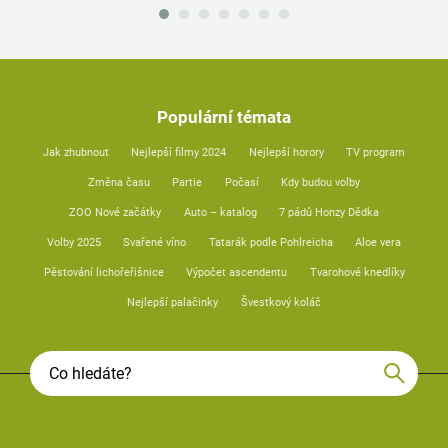
Populární témata
Jak zhubnout
Nejlepší filmy 2024
Nejlepší horory
TV program
Změna času
Partie
Počasí
Kdy budou volby
ZOO Nové začátky
Auto – katalog
7 pádů Honzy Dědka
Volby 2025
Svařené víno
Tatarák podle Pohlreicha
Aloe vera
Pěstování lichořeřišnice
Výpočet ascendentu
Tvarohové knedlíky
Nejlepší palačinky
Švestkový koláč