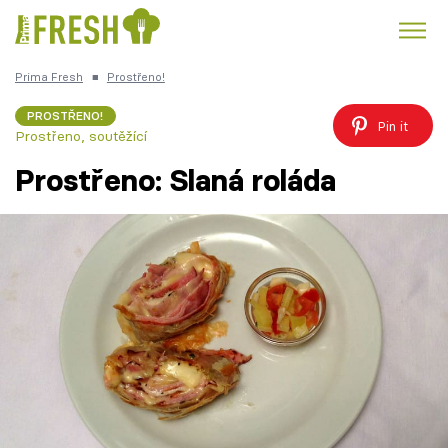
Prima Fresh
■
Prostřeno!
Kuře
Polévky k večeři
Rychlé večeře
Trendy:
PROSTŘENO!
Pin it
Prostřeno, soutěžící
Česká kuchyně
Čokoláda
Prostřeno: Slaná roláda
Témata
Recepty
Články
TV Program