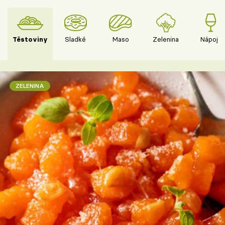
Těstoviny
Sladké
Maso
Zelenina
Nápoje
ZELENINA