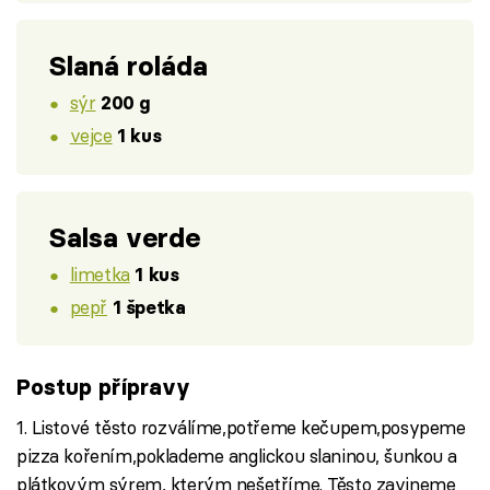
Slaná roláda
sýr
200 g
vejce
1 kus
Salsa verde
limetka
1 kus
pepř
1 špetka
Postup přípravy
1. Listové těsto rozválíme,potřeme kečupem,posypeme
pizza kořením,poklademe anglickou slaninou, šunkou a
plátkovým sýrem, kterým nešetříme. Těsto zavineme