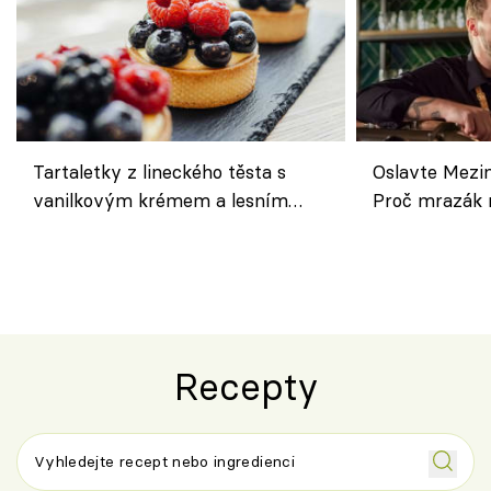
Tartaletky z lineckého těsta s
Oslavte Mezin
vanilkovým krémem a lesním
Proč mrazák n
ovocem podle Bread Society
horku vsadit 
Recepty