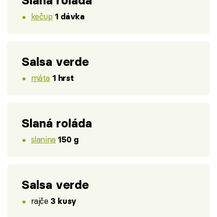
Slaná roláda
kečup
1 dávka
Salsa verde
máta
1 hrst
Slaná roláda
slanina
150 g
Salsa verde
rajče
3 kusy