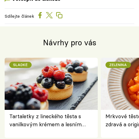
Sdílejte článek
Návrhy pro vás
SLADKÉ
ZELENINA
Tartaletky z lineckého těsta s
Mrkvové těst
vanilkovým krémem a lesním
zdravá a origi
ovocem podle Bread Society
klasiky