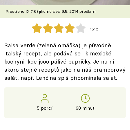
Škola vaření
Prostřeno IX (16) jihomorava 9.5. 2014 předkrm
Recepty z TV
151x
Speciál: Cuketa
Salsa verde (zelená omáčka) je původně
Těhotnej kuchař
italský recept, ale podává se i k mexické
kuchyni, kde jsou pálivé papričky. Je na ni
Sledujte prima+
skoro stejně receptů jako na náš bramborový
salát, např. Lenčina spíš připomínala salát.
Přihlášení
Sledujte nás
5 porcí
60 minut