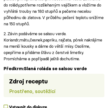
do rolády,potřeme rozšlehaným vajíčkem a vložíme do
vyhřáté trouby na 180 stupňů a pečeme necelou
půlhodinu do zlatova. V průběhu pečení teplotu snížíme
na 150 stupňů.
2. Závin podáváme se salsou verde.
Koriandr,mátu,česnek,papriku, rajčata, pórek nakrájíme
na menší kousky a dáme do větší mísy. Osolíme,
opepříme a přidáme šťávu z čerstvé limetky.
Promícháme a popřípadě ještě dochutíme.
Předkrm:Slaná roláda se salsou verde
Zdroj receptu
Prostřeno, soutěžící
Vstoupit do diskuze