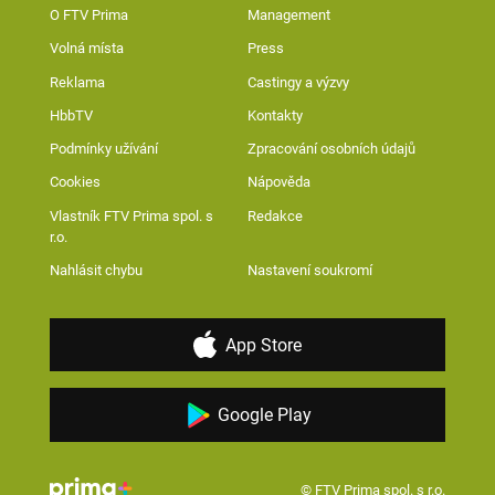
O FTV Prima
Management
Volná místa
Press
Reklama
Castingy a výzvy
HbbTV
Kontakty
Podmínky užívání
Zpracování osobních údajů
Cookies
Nápověda
Vlastník FTV Prima spol. s
Redakce
r.o.
Nahlásit chybu
Nastavení soukromí
App Store
Google Play
© FTV Prima spol. s r.o.