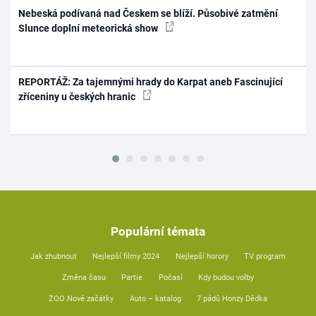
Nebeská podívaná nad Českem se blíží. Působivé zatmění
Slunce doplní meteorická show
REPORTÁŽ: Za tajemnými hrady do Karpat aneb Fascinující
zříceniny u českých hranic
Populární témata
Jak zhubnout
Nejlepší filmy 2024
Nejlepší horory
TV program
Změna času
Partie
Počasí
Kdy budou volby
ZOO Nové začátky
Auto – katalog
7 pádů Honzy Dědka