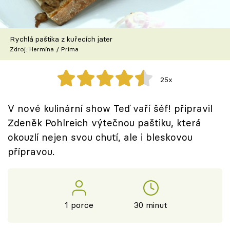
Škola vaření
Recepty z TV
Rychlá paštika z kuřecích jater
Zdroj: Hermína / Prima
Speciál: Cuketa
25x
Těhotnej kuchař
V nové kulinární show Teď vaří šéf! připravil
Sledujte prima+
Zdeněk Pohlreich výtečnou paštiku, která
okouzlí nejen svou chutí, ale i bleskovou
Přihlášení
přípravou.
Sledujte nás
1 porce
30 minut