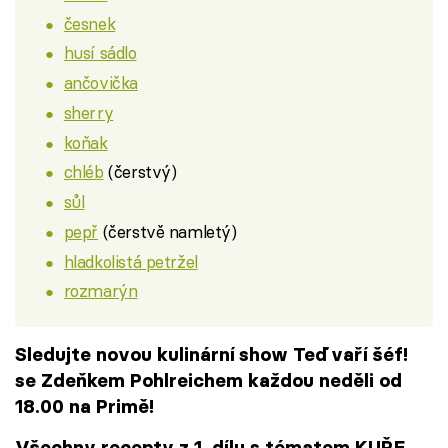
česnek
husí sádlo
ančovička
sherry
koňak
chléb
(čerstvý)
sůl
pepř
(čerstvě namletý)
hladkolistá petržel
rozmarýn
Sledujte novou kulinární show Teď vaří šéf!
se Zdeňkem Pohlreichem každou neděli od
18.00 na Primě!
Všechny recepty z 1. dílu s tématem KUŘE