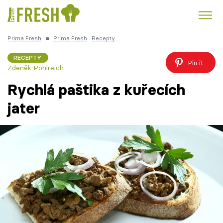
Prima Fresh
■
Prima Fresh
Recepty
Kuře
Polévky k večeři
Rychlé večeře
Trendy:
RECEPTY
Pin it
Zdeněk Pohlreich
Česká kuchyně
Čokoláda
Rychlá paštika z kuřecích
jater
Témata
Recepty
Články
TV Program