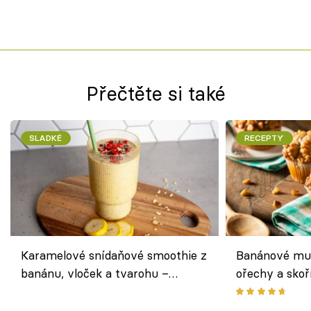
Přečtěte si také
SLADKÉ
RECEPTY
Karamelové snídaňové smoothie z
Banánové muf
banánu, vloček a tvarohu –
ořechy a skoř
snídaně do skleničky