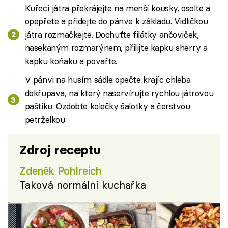
Kuřecí játra překrájejte na menší kousky, osolte a
opepřete a přidejte do pánve k základu. Vidličkou
játra rozmačkejte. Dochuťte filátky ančoviček,
nasekaným rozmarýnem, přilijte kapku sherry a
kapku koňaku a povařte.
V pánvi na husím sádle opečte krajíc chleba
dokřupava, na který naservírujte rychlou játrovou
paštiku. Ozdobte kolečky šalotky a čerstvou
petrželkou.
Zdroj receptu
Zdeněk Pohlreich
Taková normální kuchařka