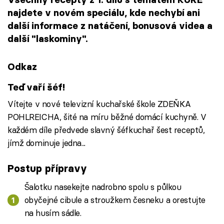
najdete v novém speciálu, kde nechybí ani
další informace z natáčení, bonusová videa a
další "laskominy".
Odkaz
Teď vaří šéf!
Vítejte v nové televizní kuchařské škole ZDEŇKA
POHLREICHA, šité na míru běžné domácí kuchyně. V
každém díle předvede slavný šéfkuchař šest receptů,
jímž dominuje jedna...
Postup přípravy
Šalotku nasekejte nadrobno spolu s půlkou
obyčejné cibule a stroužkem česneku a orestujte
na husím sádle.