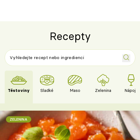
Recepty
Těstoviny
Sladké
Maso
Zelenina
Nápoje
ZELENINA