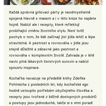
Každá správná grilovací párty je neodmyslitelně
spojená hlavně s masem a i v této knize ho najdete
hojně. Nabízí ale i recepty, které reflektují
probíhající změnu životního stylu. Není totiž
pochyb o tom, že lidé začínají jíst jídla lehčí a lépe
stravitelná. A pestrost a rovnováha v jídle jsou
stejně důležité a zábavné jako pestrost a
rovnováha v komplexním životě. Zahrada je v létě
navíc plná lákavých čerstvých surovin a nabízí
spoustu inspirace.
Kuchařka navazuje na předešlé knihy Zdeňka
Pohlreicha z posledních let, kdy kuchařské ego
hodně ustoupilo potřebám obyčejného člověka a
recepty jsou tvořené z běžně dostupných produktů
a postupy jsou jednoduché, takže si s nimi poradí