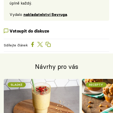
úplně každý.
Vydalo
nakladatelství Sevruga
.
Vstoupit do diskuze
Sdílejte článek
Návrhy pro vás
SLADKÉ
RECEPTY