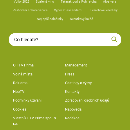
Volby 2025
Svařené víno
Tatarák podle Pohlreicha
Aloe vera
Pěstování lichořeřišnice
Výpočet ascendentu
Tvarohové knedlíky
Nejlepší palačinky
Švestkový koláč
O FTV Prima
Management
Volná místa
Press
Reklama
Castingy a výzvy
HbbTV
Kontakty
Podmínky užívání
Zpracování osobních údajů
Cookies
Nápověda
Vlastník FTV Prima spol. s
Redakce
r.o.