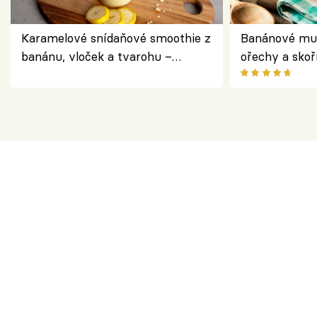
Karamelové snídaňové smoothie z
Banánové muf
banánu, vloček a tvarohu –
ořechy a skoř
snídaně do skleničky