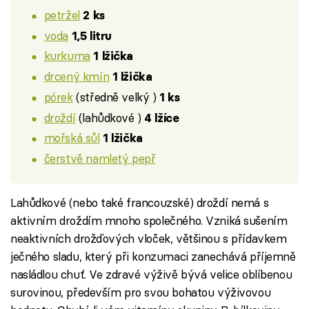
petržel
2 ks
voda
1,5 litru
kurkuma
1 lžička
drcený kmín
1 lžička
pórek
(středně velký )
1 ks
droždí
(lahůdkové )
4 lžíce
mořská sůl
1 lžička
čerstvě namletý pepř
Lahůdkové (nebo také francouzské) droždí nemá s
aktivním droždím mnoho společného. Vzniká sušením
neaktivních drožďových vloček, většinou s přídavkem
ječného sladu, který při konzumaci zanechává příjemně
nasládlou chuť. Ve zdravé výživě bývá velice oblíbenou
surovinou, především pro svou bohatou výživovou