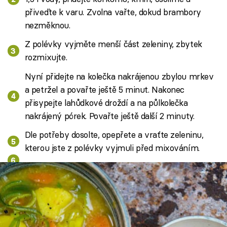
přiveďte k varu. Zvolna vařte, dokud brambory
nezměknou.
Z polévky vyjměte menší část zeleniny, zbytek
rozmixujte.
Nyní přidejte na kolečka nakrájenou zbylou mrkev
a petržel a povařte ještě 5 minut. Nakonec
přisypejte lahůdkové droždí a na půlkolečka
nakrájený pórek. Povařte ještě další 2 minuty.
Dle potřeby dosolte, opepřete a vraťte zeleninu,
kterou jste z polévky vyjmuli před mixováním.