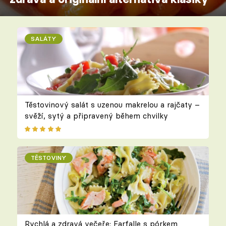
SALÁTY
Těstovinový salát s uzenou makrelou a rajčaty –
svěží, sytý a připravený během chvilky
TĚSTOVINY
Rychlá a zdravá večeře: Farfalle s pórkem