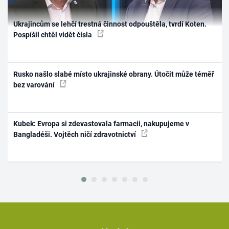
Ukrajincům se lehčí trestná činnost odpouštěla, tvrdí Koten.
Pospíšil chtěl vidět čísla
Rusko našlo slabé místo ukrajinské obrany. Útočit může téměř
bez varování
Kubek: Evropa si zdevastovala farmacii, nakupujeme v
Bangladéši. Vojtěch ničí zdravotnictví