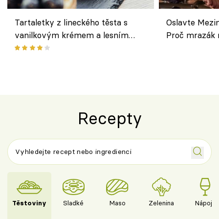
Tartaletky z lineckého těsta s
Oslavte Mezin
vanilkovým krémem a lesním
Proč mrazák n
ovocem podle Bread Society
horku vsadit 
Recepty
Těstoviny
Sladké
Maso
Zelenina
Nápoje