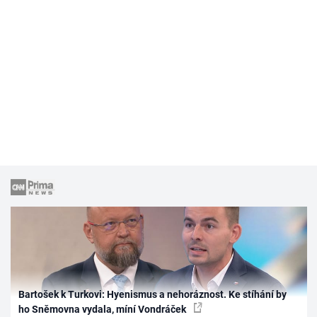
Bartošek k Turkovi: Hyenismus a nehoráznost. Ke stíhání by
ho Sněmovna vydala, míní Vondráček