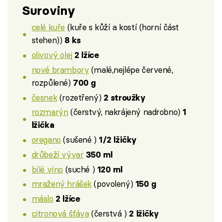
Suroviny
celé kuře
(kuře s kůží a kostí (horní část
stehen))
8 ks
olivový olej
2 lžíce
nové brambory
(malé,nejlépe červené,
rozpůlené)
700 g
česnek
(rozetřený)
2 stroužky
rozmarýn
(čerstvý, nakrájený nadrobno)
1
lžička
oregano
(sušené )
1/2 lžičky
drůbeží vývar
350 ml
bílé víno
(suché )
120 ml
mražený hrášek
(povolený)
150 g
máslo
2 lžíce
citronová šťáva
(čerstvá )
2 lžičky