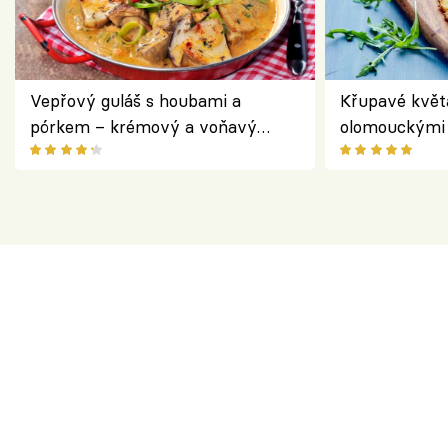
Vepřový guláš s houbami a
Křupavé květ
pórkem – krémový a voňavý
olomouckými 
pokrm z jednoho hrnce
bezlepkový o
českým sýre