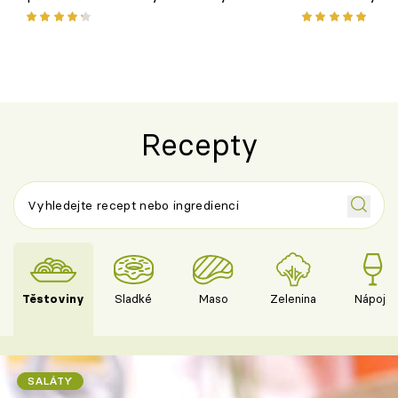
pokrm z jednoho hrnce
bezlepkový o
českým sýre
Recepty
Těstoviny
Sladké
Maso
Zelenina
Nápoje
SALÁTY