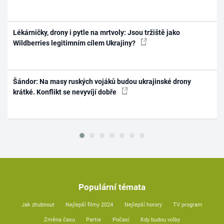
Lékárničky, drony i pytle na mrtvoly: Jsou tržiště jako
Wildberries legitimním cílem Ukrajiny?
Šándor: Na masy ruských vojáků budou ukrajinské drony
krátké. Konflikt se nevyvíjí dobře
Populární témata
Jak zhubnout
Nejlepší filmy 2024
Nejlepší horory
TV program
Změna času
Partie
Počasí
Kdy budou volby