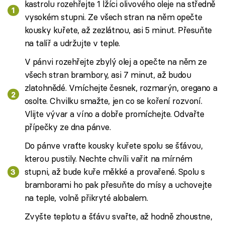
kastrolu rozehřejte 1 lžíci olivového oleje na středně
vysokém stupni. Ze všech stran na něm opečte
kousky kuřete, až zezlátnou, asi 5 minut. Přesuňte
na talíř a udržujte v teple.
V pánvi rozehřejte zbylý olej a opečte na něm ze
všech stran brambory, asi 7 minut, až budou
zlatohnědé. Vmíchejte česnek, rozmarýn, oregano a
osolte. Chvilku smažte, jen co se koření rozvoní.
Vlijte vývar a víno a dobře promíchejte. Odvařte
přípečky ze dna pánve.
Do pánve vraťte kousky kuřete spolu se šťávou,
kterou pustily. Nechte chvíli vařit na mírném
stupni, až bude kuře měkké a provařené. Spolu s
bramborami ho pak přesuňte do mísy a uchovejte
na teple, volně přikryté alobalem.
Zvyšte teplotu a šťávu svařte, až hodně zhoustne,