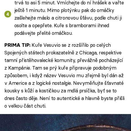
trvá to asi 5 minut. Vmíchejte do ní hrášek a vařte
ještě 1 minutu. Mimo plotýnku pak do omáčky
zašlehejte máslo a citronovou šťávu, podle chuti ji
osolte a opepřete. Kuře s bramborami ihned
podávejte přelité omáčkou.
Kuře Vesuvio se z rozšířilo po celých
PRIMA TIP:
Spojených státech prokazatelně z Chicaga, respektive
tamní přistěhovalecké komunity, převážně pocházející
z Kampánie. Tam se prý kuře připravuje podobným
způsobem, i když název Vesuvio mu zřejmě byl dán až
v Americe a z logické nostalgie. Nevyměňujte šťavnaté
kousky s kůží a kostičkou za mdlá prsíčka, byť se to
dnes často děje. Není to autentické a hlavně byste přišli
o velkou část chuti.