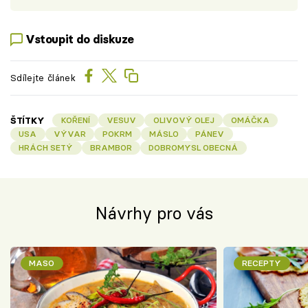
Vstoupit do diskuze
Sdílejte článek
ŠTÍTKY
KOŘENÍ
VESUV
OLIVOVÝ OLEJ
OMÁČKA
USA
VÝVAR
POKRM
MÁSLO
PÁNEV
HRÁCH SETÝ
BRAMBOR
DOBROMYSL OBECNÁ
Návrhy pro vás
MASO
RECEPTY