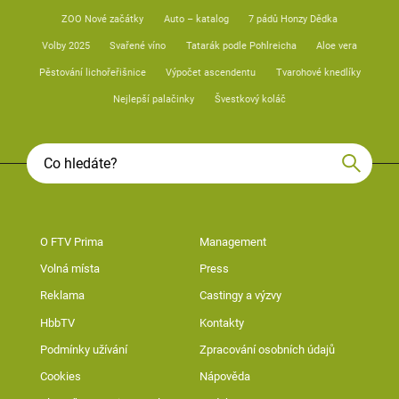
ZOO Nové začátky
Auto – katalog
7 pádů Honzy Dědka
Volby 2025
Svařené víno
Tatarák podle Pohlreicha
Aloe vera
Pěstování lichořeřišnice
Výpočet ascendentu
Tvarohové knedlíky
Nejlepší palačinky
Švestkový koláč
O FTV Prima
Management
Volná místa
Press
Reklama
Castingy a výzvy
HbbTV
Kontakty
Podmínky užívání
Zpracování osobních údajů
Cookies
Nápověda