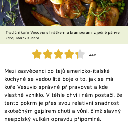
Škola vaření
Recepty z TV
Tradiční kuře Vesuvio s hráškem a bramborami z jedné pánve
Speciál: Cuketa
Zdroj: Marek Kučera
Těhotnej kuchař
44x
Sledujte prima+
Mezi zasvěcenci do tajů americko-italské
kuchyně se vedou líté boje o to, jak se má
Přihlášení
kuře Vesuvio správně připravovat a kde
vlastně vzniklo. V téhle chvíli nám postačí, že
Sledujte nás
tento pokrm je přes svou relativní snadnost
skutečným gejzírem chutí a vůní, čímž slavný
neapolský vulkán opravdu připomíná.