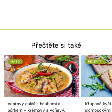
Přečtěte si také
MASO
RECEPTY
Vepřový guláš s houbami a
Křupavé květ
pórkem – krémový a voňavý
olomouckými 