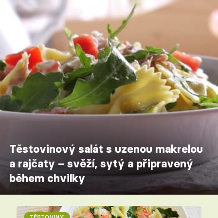
Těstovinový salát s uzenou makrelou
a rajčaty – svěží, sytý a připravený
během chvilky
TĚSTOVINY