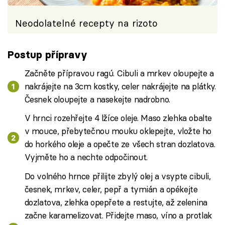
Neodolatelné recepty na rizoto
Postup přípravy
Začněte přípravou ragú. Cibuli a mrkev oloupejte a
nakrájejte na 3cm kostky, celer nakrájejte na plátky.
Česnek oloupejte a nasekejte nadrobno.
V hrnci rozehřejte 4 lžíce oleje. Maso zlehka obalte
v mouce, přebytečnou mouku oklepejte, vložte ho
do horkého oleje a opečte ze všech stran dozlatova.
Vyjměte ho a nechte odpočinout.
Do volného hrnce přilijte zbylý olej a vsypte cibuli,
česnek, mrkev, celer, pepř a tymián a opékejte
dozlatova, zlehka opepřete a restujte, až zelenina
začne karamelizovat. Přidejte maso, víno a protlak