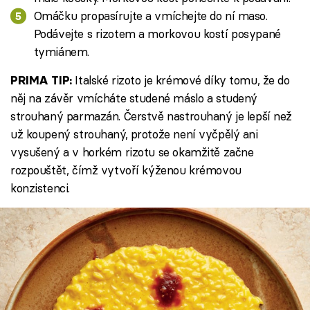
Omáčku propasírujte a vmíchejte do ní maso.
Podávejte s rizotem a morkovou kostí posypané
tymiánem.
Italské rizoto je krémové díky tomu, že do
PRIMA TIP:
něj na závěr vmícháte studené máslo a studený
strouhaný parmazán. Čerstvě nastrouhaný je lepší než
už koupený strouhaný, protože není vyčpělý ani
vysušený a v horkém rizotu se okamžitě začne
rozpouštět, čímž vytvoří kýženou krémovou
konzistenci.