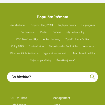
Populární témata
Jak zhubnout
Nejlepší filmy 2024
Nejlepší horory
TV program
Změna času
Partie
Počasí
Kdy budou volby
ZOO Nové začátky
Auto – katalog
7 pádů Honzy Dědka
Volby 2025
Svařené víno
Tatarák podle Pohlreicha
Aloe vera
Pěstování lichořeřišnice
Výpočet ascendentu
Tvarohové knedlíky
Nejlepší palačinky
Švestkový koláč
O FTV Prima
Management
Volná místa
Press