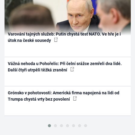
Varování tajných služeb: Putin chystá test NATO. Ve hře je i
útok na české sousedy
Vážná nehoda u Pohořelic: Při čelní srážce zemřeli dva lidé.
Další čtyři utrpěli těžká zranění
Grónsko v pohotovosti: Americká firma napojená na lidi od
Trumpa chystá vrty bez povolení