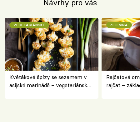
Návrhy pro vás
VEGETARIÁNSKÉ
ZELENINA
Květákové špízy se sezamem v
Rajčatová om
asijské marinádě – vegetariánská
rajčat – zákla
chuťovka z grilu