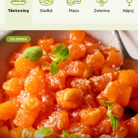
Těstoviny
Sladké
Maso
Zelenina
Nápoje
ZELENINA