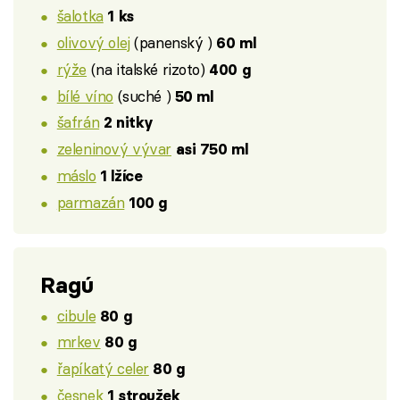
šalotka
1 ks
olivový olej
(panenský )
60 ml
rýže
(na italské rizoto)
400 g
bílé víno
(suché )
50 ml
šafrán
2 nitky
zeleninový vývar
asi 750 ml
máslo
1 lžíce
parmazán
100 g
Ragú
cibule
80 g
mrkev
80 g
řapíkatý celer
80 g
česnek
1 stroužek