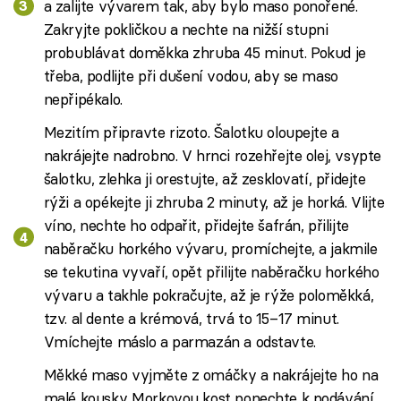
a zalijte vývarem tak, aby bylo maso ponořené.
Zakryjte pokličkou a nechte na nižší stupni
probublávat doměkka zhruba 45 minut. Pokud je
třeba, podlijte při dušení vodou, aby se maso
nepřipékalo.
Mezitím připravte rizoto. Šalotku oloupejte a
nakrájejte nadrobno. V hrnci rozehřejte olej, vsypte
šalotku, zlehka ji orestujte, až zesklovatí, přidejte
rýži a opékejte ji zhruba 2 minuty, až je horká. Vlijte
víno, nechte ho odpařit, přidejte šafrán, přilijte
naběračku horkého vývaru, promíchejte, a jakmile
se tekutina vyvaří, opět přilijte naběračku horkého
vývaru a takhle pokračujte, až je rýže poloměkká,
tzv. al dente a krémová, trvá to 15–17 minut.
Vmíchejte máslo a parmazán a odstavte.
Měkké maso vyjměte z omáčky a nakrájejte ho na
malé kousky. Morkovou kost ponechte k podávání.