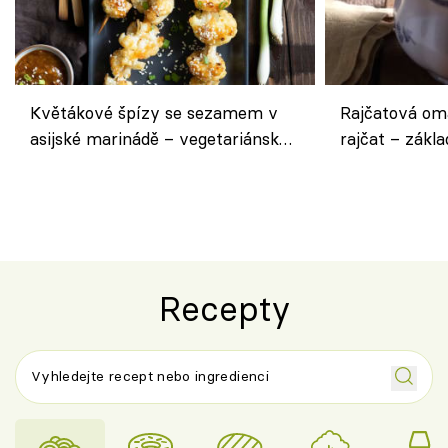
Květákové špízy se sezamem v
Rajčatová om
asijské marinádě – vegetariánská
rajčat – zákla
chuťovka z grilu
Recepty