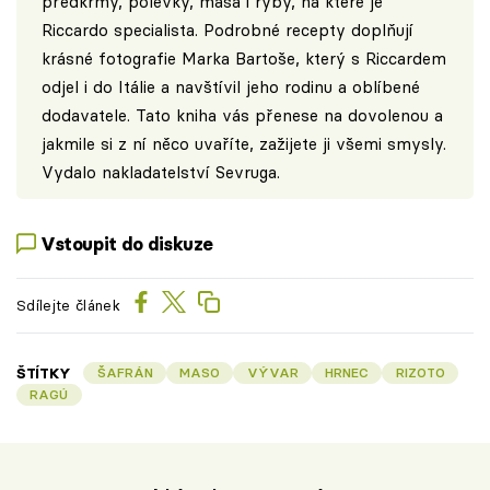
předkrmy, polévky, masa i ryby, na které je
Riccardo specialista. Podrobné recepty doplňují
krásné fotografie Marka Bartoše, který s Riccardem
odjel i do Itálie a navštívil jeho rodinu a oblíbené
dodavatele. Tato kniha vás přenese na dovolenou a
jakmile si z ní něco uvaříte, zažijete ji všemi smysly.
Vydalo nakladatelství
Sevruga
.
Vstoupit do diskuze
Sdílejte článek
ŠTÍTKY
ŠAFRÁN
MASO
VÝVAR
HRNEC
RIZOTO
RAGÚ