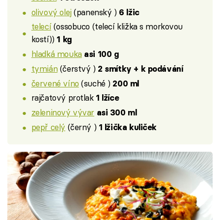
olivový olej
(panenský )
6 lžic
telecí
(ossobuco (telecí kližka s morkovou
kostí))
1 kg
hladká mouka
asi 100 g
tymián
(čerstvý )
2 smítky + k podávání
červené víno
(suché )
200 ml
rajčatový protlak
1 lžíce
zeleninový vývar
asi 300 ml
pepř celý
(černý )
1 lžička kuliček