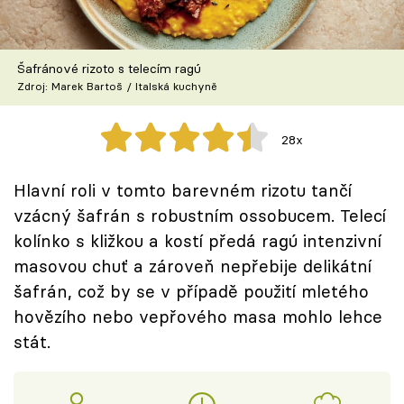
Škola vaření
Recepty z TV
Šafránové rizoto s telecím ragú
Zdroj: Marek Bartoš / Italská kuchyně
Speciál: Cuketa
28x
Těhotnej kuchař
Hlavní roli v tomto barevném rizotu tančí
Sledujte prima+
vzácný šafrán s robustním ossobucem. Telecí
kolínko s kližkou a kostí předá ragú intenzivní
Přihlášení
masovou chuť a zároveň nepřebije delikátní
šafrán, což by se v případě použití mletého
hovězího nebo vepřového masa mohlo lehce
Sledujte nás
stát.