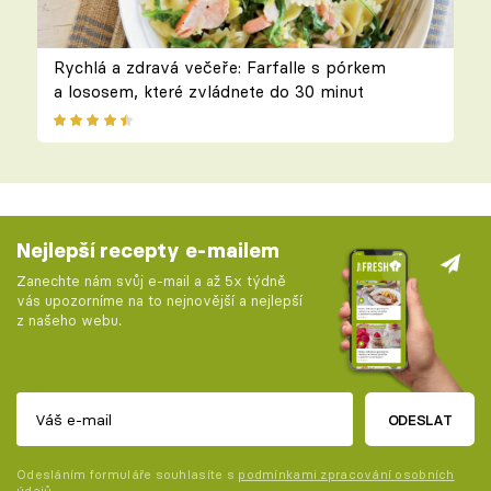
Rychlá a zdravá večeře: Farfalle s pórkem
a lososem, které zvládnete do 30 minut
Nejlepší recepty e-mailem
Zanechte nám svůj e-mail a až 5x týdně
vás upozorníme na to nejnovější a nejlepší
z našeho webu.
ODESLAT
Odesláním formuláře souhlasíte s
podmínkami zpracování osobních
údajů