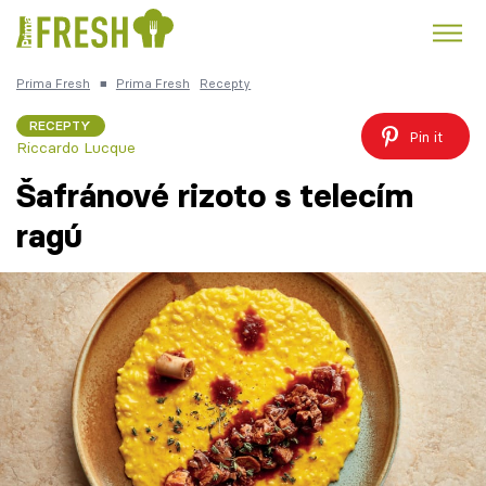
Prima Fresh
■
Prima Fresh
Recepty
Kuře
Polévky k večeři
Rychlé večeře
Trendy:
RECEPTY
Pin it
Riccardo Lucque
Česká kuchyně
Čokoláda
Šafránové rizoto s telecím
ragú
Témata
Recepty
Články
TV Program