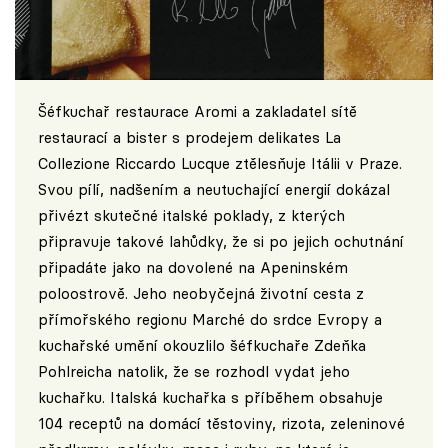
Šéfkuchař restaurace Aromi a zakladatel sítě
restaurací a bister s prodejem delikates La
Collezione Riccardo Lucque ztělesňuje Itálii v Praze.
Svou pílí, nadšením a neutuchající energií dokázal
přivézt skutečné italské poklady, z kterých
připravuje takové lahůdky, že si po jejich ochutnání
připadáte jako na dovolené na Apeninském
poloostrově. Jeho neobyčejná životní cesta z
přímořského regionu Marché do srdce Evropy a
kuchařské umění okouzlilo šéfkuchaře Zdeňka
Pohlreicha natolik, že se rozhodl vydat jeho
kuchařku. Italská kuchařka s příběhem obsahuje
104 receptů na domácí těstoviny, rizota, zeleninové