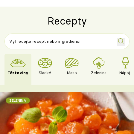
Recepty
Těstoviny
Sladké
Maso
Zelenina
Nápoje
ZELENINA