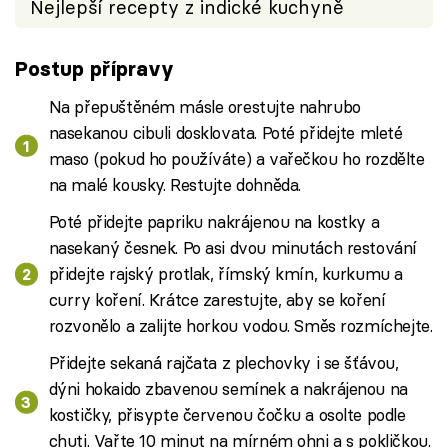
Nejlepší recepty z indické kuchyně
Postup přípravy
Na přepuštěném másle orestujte nahrubo
nasekanou cibuli dosklovata. Poté přidejte mleté
maso (pokud ho používáte) a vařečkou ho rozdělte
na malé kousky. Restujte dohněda.
Poté přidejte papriku nakrájenou na kostky a
nasekaný česnek. Po asi dvou minutách restování
přidejte rajský protlak, římský kmín, kurkumu a
curry koření. Krátce zarestujte, aby se koření
rozvonělo a zalijte horkou vodou. Směs rozmíchejte.
Přidejte sekaná rajčata z plechovky i se šťávou,
dýni hokaido zbavenou semínek a nakrájenou na
kostičky, přisypte červenou čočku a osolte podle
chuti. Vařte 10 minut na mírném ohni a s pokličkou.