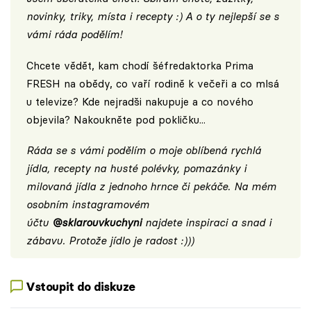
novinky, triky, místa i recepty :) A o ty nejlepší se s
vámi ráda podělím!
Chcete vědět, kam chodí šéfredaktorka Prima
FRESH na obědy, co vaří rodině k večeři a co mlsá
u televize? Kde nejradši nakupuje a co nového
objevila? Nakoukněte pod pokličku...
Ráda se s vámi podělím o moje oblíbená rychlá
jídla, recepty na husté polévky, pomazánky i
milovaná jídla z jednoho hrnce či pekáče. Na mém
osobním instagramovém
účtu
@sklarouvkuchyni
najdete inspiraci a snad i
zábavu. Protože jídlo je radost :)))
Vstoupit do diskuze