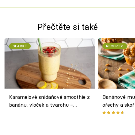
Přečtěte si také
SLADKÉ
RECEPTY
Karamelové snídaňové smoothie z
Banánové muf
banánu, vloček a tvarohu –
ořechy a skoř
snídaně do skleničky