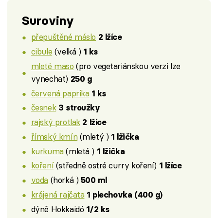
Suroviny
přepuštěné máslo
2 lžíce
cibule
(velká )
1 ks
mleté maso
(pro vegetariánskou verzi lze
vynechat)
250 g
červená paprika
1 ks
česnek
3 stroužky
rajský protlak
2 lžíce
římský kmín
(mletý )
1 lžička
kurkuma
(mletá )
1 lžička
koření
(středně ostré curry koření)
1 lžíce
voda
(horká )
500 ml
krájená rajčata
1 plechovka (400 g)
dýně Hokkaidó
1/2 ks