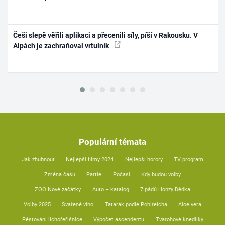
Češi slepě věřili aplikaci a přecenili síly, píší v Rakousku. V
Alpách je zachraňoval vrtulník
Populární témata
Jak zhubnout
Nejlepší filmy 2024
Nejlepší horory
TV program
Změna času
Partie
Počasí
Kdy budou volby
ZOO Nové začátky
Auto – katalog
7 pádů Honzy Dědka
Volby 2025
Svařené víno
Tatarák podle Pohlreicha
Aloe vera
Pěstování lichořeřišnice
Výpočet ascendentu
Tvarohové knedlíky