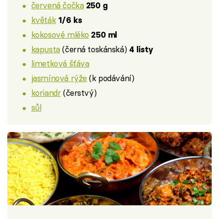
červená čočka
250 g
květák
1/6 ks
kokosové mléko
250 ml
kapusta
(černá toskánská)
4 listy
limetková šťáva
jasmínová rýže
(k podávání)
koriandr
(čerstvý)
sůl