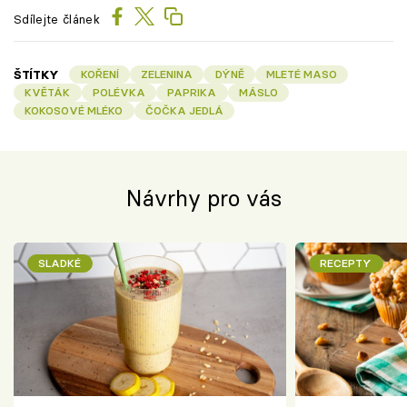
Sdílejte článek
ŠTÍTKY
KOŘENÍ
ZELENINA
DÝNĚ
MLETÉ MASO
KVĚTÁK
POLÉVKA
PAPRIKA
MÁSLO
KOKOSOVÉ MLÉKO
ČOČKA JEDLÁ
Návrhy pro vás
SLADKÉ
RECEPTY