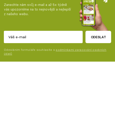
Zanechte nám svůj e-mail a až 5x týdně
vás upozorníme na to nejnovější a nejlepší
z našeho webu.
ODESLAT
Odesláním formuláře souhlasíte s
podmínkami zpracování osobních
údajů