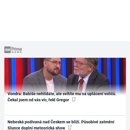
Vondra: Babiše nehlídáte, ale svítíte mu na uplácení voličů.
Čekal jsem od vás víc, řekl Gregor
Nebeská podívaná nad Českem se blíží. Působivé zatmění
Slunce doplní meteorická show