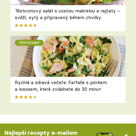
Těstovinový salát s uzenou makrelou a rajčaty –
svěží, sytý a připravený během chvilky
TĚSTOVINY
Rychlá a zdravá večeře: Farfalle s pórkem
a lososem, které zvládnete do 30 minut
Nejlepší recepty e-mailem