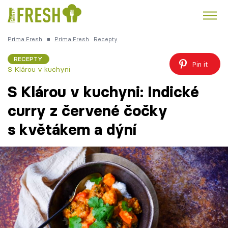
Prima Fresh
■
Prima Fresh
Recepty
Kuře
Polévky k večeři
Rychlé večeře
Trendy:
RECEPTY
Pin it
S Klárou v kuchyni
Česká kuchyně
Čokoláda
S Klárou v kuchyni: Indické
curry z červené čočky
s květákem a dýní
Témata
Recepty
Články
TV Program