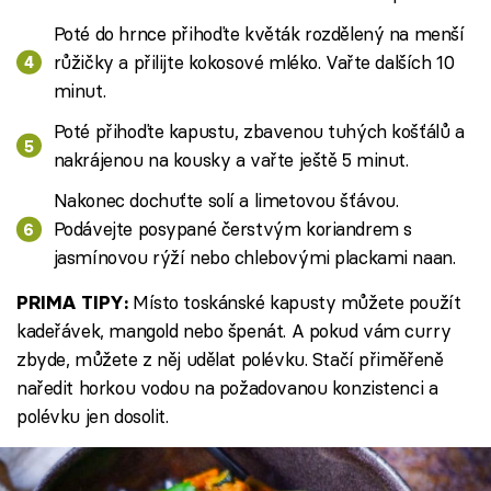
Poté do hrnce přihoďte květák rozdělený na menší
růžičky a přilijte kokosové mléko. Vařte dalších 10
minut.
Poté přihoďte kapustu, zbavenou tuhých košťálů a
nakrájenou na kousky a vařte ještě 5 minut.
Nakonec dochuťte solí a limetovou šťávou.
Podávejte posypané čerstvým koriandrem s
jasmínovou rýží nebo chlebovými plackami naan.
Místo toskánské kapusty můžete použít
PRIMA TIPY:
kadeřávek, mangold nebo špenát. A pokud vám curry
zbyde, můžete z něj udělat polévku. Stačí přiměřeně
naředit horkou vodou na požadovanou konzistenci a
polévku jen dosolit.