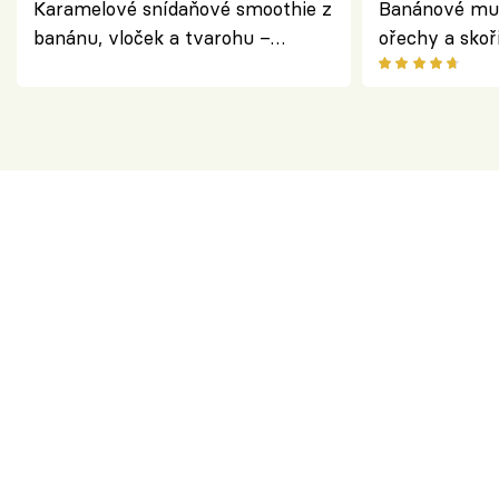
Karamelové snídaňové smoothie z
Banánové muf
banánu, vloček a tvarohu –
ořechy a skoř
snídaně do skleničky