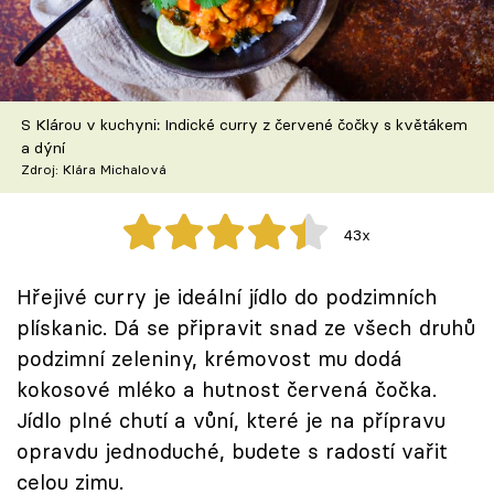
Škola vaření
Recepty z TV
S Klárou v kuchyni: Indické curry z červené čočky s květákem
Speciál: Cuketa
a dýní
Zdroj: Klára Michalová
Těhotnej kuchař
43x
Sledujte prima+
Hřejivé curry je ideální jídlo do podzimních
Přihlášení
plískanic. Dá se připravit snad ze všech druhů
podzimní zeleniny, krémovost mu dodá
kokosové mléko a hutnost červená čočka.
Sledujte nás
Jídlo plné chutí a vůní, které je na přípravu
opravdu jednoduché, budete s radostí vařit
celou zimu.