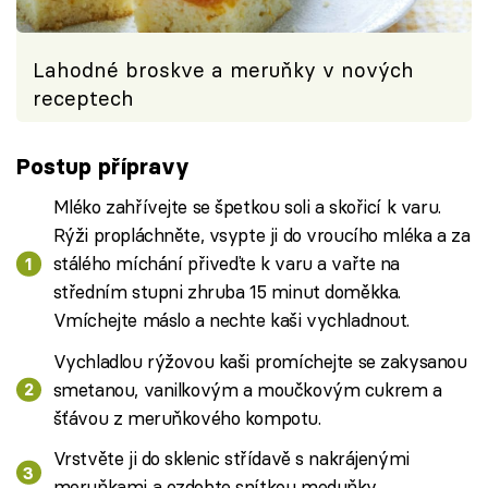
Lahodné broskve a meruňky v nových
receptech
Postup přípravy
Mléko zahřívejte se špetkou soli a skořicí k varu.
Rýži propláchněte, vsypte ji do vroucího mléka a za
stálého míchání přiveďte k varu a vařte na
středním stupni zhruba 15 minut doměkka.
Vmíchejte máslo a nechte kaši vychladnout.
Vychladlou rýžovou kaši promíchejte se zakysanou
smetanou, vanilkovým a moučkovým cukrem a
šťávou z meruňkového kompotu.
Vrstvěte ji do sklenic střídavě s nakrájenými
meruňkami a ozdobte snítkou meduňky.