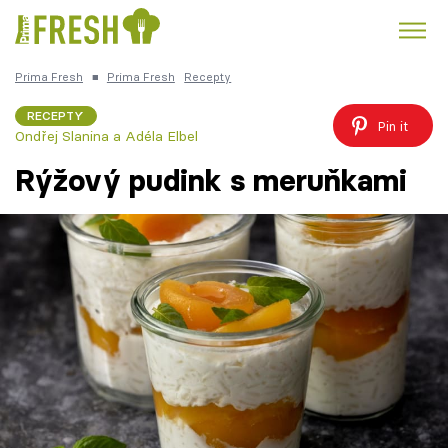
Prima Fresh
■
Prima Fresh
Recepty
Kuře
Polévky k večeři
Rychlé večeře
Trendy:
RECEPTY
Pin it
Ondřej Slanina a Adéla Elbel
Česká kuchyně
Čokoláda
Rýžový pudink s meruňkami
Témata
Recepty
Články
TV Program