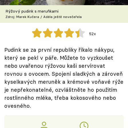
Škola vaření
Rýžový pudink s meruňkami
Zdroj: Marek Kučera / Adéla ještě nevečeřela
Recepty z TV
Speciál: Cuketa
52x
Těhotnej kuchař
Pudink se za první republiky říkalo nákypu,
který se pekl v páře. Můžete to vyzkoušet
Sledujte prima+
nebo uvařenou rýžovou kaši servírovat
rovnou s ovocem. Spojení sladkých a zároveň
Přihlášení
kyselkavých meruněk a krémové voňavé rýže
je nepřekonatelné, ozvláštněte ho použitím
rostlinného mléka, třeba kokosového nebo
Sledujte nás
ovesného.