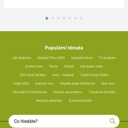
Populární témata
Jak zhubnout
Nejlepší filmy 2024
Nejlepší horory
TV program
Změna času
Partie
Počasí
Kdy budou volby
ZOO Nové začátky
Auto – katalog
7 pádů Honzy Dědka
Volby 2025
Svařené víno
Tatarák podle Pohlreicha
Aloe vera
Pěstování lichořeřišnice
Výpočet ascendentu
Tvarohové knedlíky
Nejlepší palačinky
Švestkový koláč