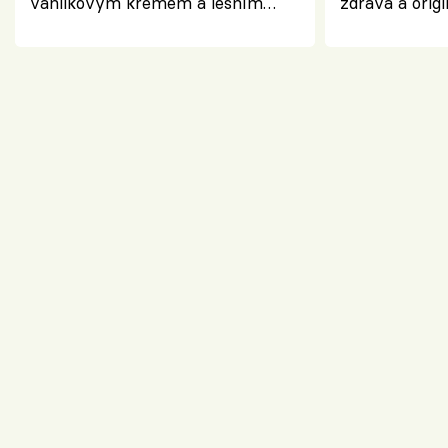
vanilkovým krémem a lesním
zdravá a origi
ovocem podle Bread Society
klasiky