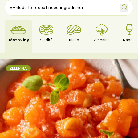
Těstoviny
Sladké
Maso
Zelenina
Nápoje
ZELENINA