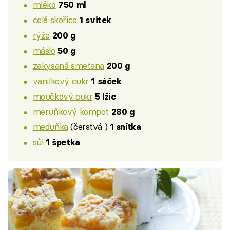
mléko
750 ml
celá skořice
1 svitek
rýže
200 g
máslo
50 g
zakysaná smetana
200 g
vanilkový cukr
1 sáček
moučkový cukr
5 lžic
meruňkový kompot
280 g
meduňka
(čerstvá )
1 snítka
sůl
1 špetka