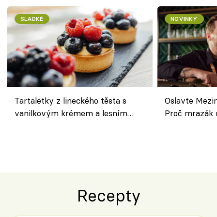
SLADKÉ
NOVINKY
Tartaletky z lineckého těsta s
Oslavte Mezin
vanilkovým krémem a lesním
Proč mrazák n
ovocem podle Bread Society
horku vsadit 
Recepty