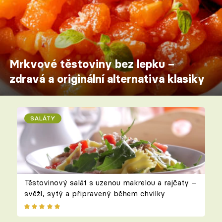
Mrkvové těstoviny bez lepku –
zdravá a originální alternativa klasiky
SALÁTY
Těstovinový salát s uzenou makrelou a rajčaty –
svěží, sytý a připravený během chvilky