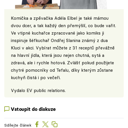
Komička a zpěvačka Adéla Elbel je také mámou
dvou dcer, a tak každý den přemýšlí, co bude vařit.
Ve vtipné kuchařce zpracované jako komiks ji
inspiruje šéfkuchař Ondřej Slanina známý z dua
Kluci v akci. Vybírat můžete z 31 receptů převážně
na hlavní jídla, která jsou nejen chutná, sytá a
zdravá, ale i rychle hotová. Zvlášť pokud použijete
chytré pomocníky od Tefalu, díky kterým zůstane
kuchyň čistá i po večeři.
Vydalo EV public relations.
Vstoupit do diskuze
Sdílejte článek