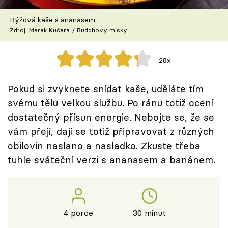
Škola vaření
Rýžová kaše s ananasem
Zdroj: Marek Kučera / Buddhovy misky
Recepty z TV
Speciál: Cuketa
28x
Těhotnej kuchař
Pokud si zvyknete snídat kaše, uděláte tím
svému tělu velkou službu. Po ránu totiž ocení
Sledujte prima+
dostatečný přísun energie. Nebojte se, že se
vám přejí, dají se totiž připravovat z různých
Přihlášení
obilovin naslano a nasladko. Zkuste třeba
tuhle sváteční verzi s ananasem a banánem.
Sledujte nás
4 porce
30 minut