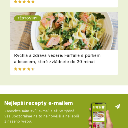
TĚSTOVINY
Rychlá a zdravá večeře: Farfalle s pórkem
a lososem, které zvládnete do 30 minut
Nejlepší recepty e-mailem
Zanechte nám svůj e-mail a až 5x týdně
vás upozorníme na to nejnovější a nejlepší
z našeho webu.