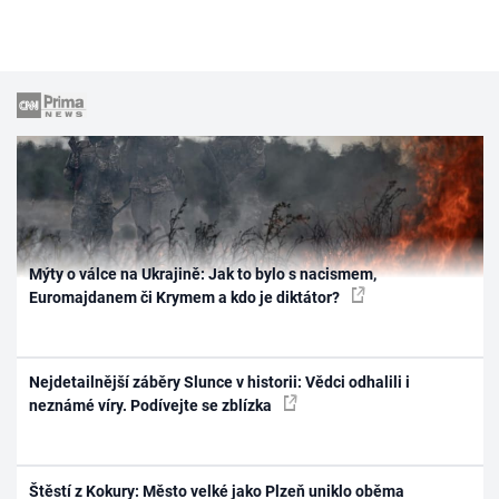
Mýty o válce na Ukrajině: Jak to bylo s nacismem,
Euromajdanem či Krymem a kdo je diktátor?
Nejdetailnější záběry Slunce v historii: Vědci odhalili i
neznámé víry. Podívejte se zblízka
Štěstí z Kokury: Město velké jako Plzeň uniklo oběma