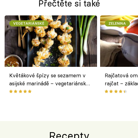
Přečtěte si také
VEGETARIÁNSKÉ
ZELENINA
Květákové špízy se sezamem v
Rajčatová om
asijské marinádě – vegetariánská
rajčat – zákla
chuťovka z grilu
Recepty