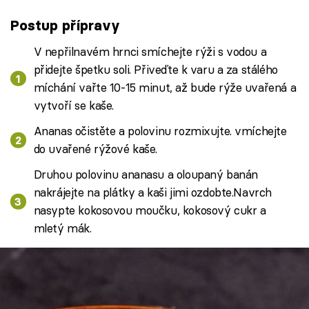
Postup přípravy
V nepřilnavém hrnci smíchejte rýži s vodou a
přidejte špetku soli. Přiveďte k varu a za stálého
míchání vařte 10-15 minut, až bude rýže uvařená a
vytvoří se kaše.
Ananas očistěte a polovinu rozmixujte. vmíchejte
do uvařené rýžové kaše.
Druhou polovinu ananasu a oloupaný banán
nakrájejte na plátky a kaši jimi ozdobte.Navrch
nasypte kokosovou moučku, kokosový cukr a
mletý mák.