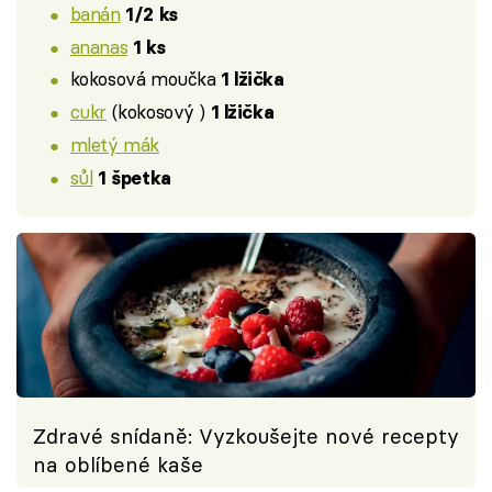
banán
1/2 ks
ananas
1 ks
kokosová moučka
1 lžička
cukr
(kokosový )
1 lžička
mletý mák
sůl
1 špetka
Zdravé snídaně: Vyzkoušejte nové recepty
na oblíbené kaše