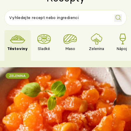
Těstoviny
Sladké
Maso
Zelenina
Nápoje
ZELENINA