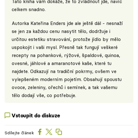
Tato kniha vám dokáže, že to zvládnout jde, navíc
celkem snadno.
Autorka Kateřina Enders jde ale ještě dál - nesnaží
se jen za každou cenu nasytit tělo, dodržuje i
určitou estetiku stravování, protože jídlo by mělo
uspokojit i vaši mysl. Přesně tak fungují veškeré
recepty na pohankové, rýžové, špaldové, quinoa,
ovesné, jáhlové a amaranotové kaše, které tu
najdete. Odkazují na tradiční pokrmy, ovšem ve
vylepšeném moderním pojetím. Obsahují spoustu
ovoce, zeleniny, ořechů i semínek, a tak vašemu
tělo dodají vše, co potřebuje.
Vstoupit do diskuze
Sdílejte článek