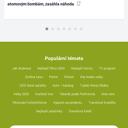
atomovým bombám, zasáhla náhoda
Populární témata
Jak zhubnout
Nejlepší filmy 2024
Nejlepší horory
TV program
Změna času
Partie
Počasí
Kdy budou volby
ZOO Nové začátky
Auto – katalog
7 pádů Honzy Dědka
Volby 2025
Svařené víno
Tatarák podle Pohlreicha
Aloe vera
Pěstování lichořeřišnice
Výpočet ascendentu
Tvarohové knedlíky
Nejlepší palačinky
Švestkový koláč