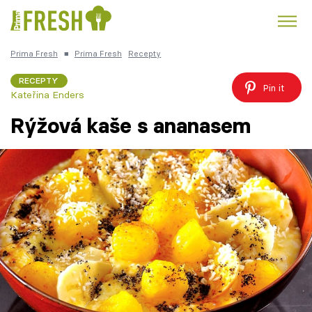
Prima Fresh
■
Prima Fresh
Recepty
Kuře
Polévky k večeři
Rychlé večeře
Trendy:
RECEPTY
Pin it
Kateřina Enders
Česká kuchyně
Čokoláda
Rýžová kaše s ananasem
Témata
Recepty
Články
TV Program