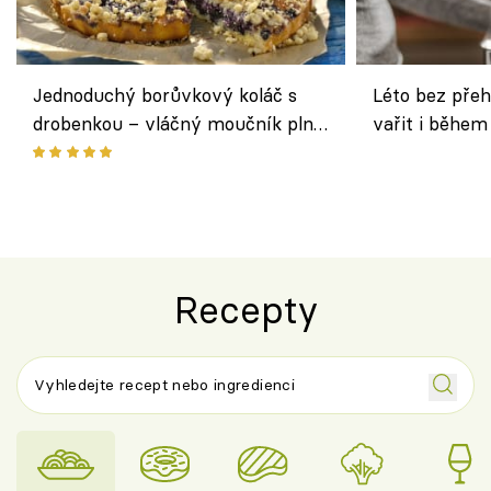
Jednoduchý borůvkový koláč s
Léto bez přeh
drobenkou – vláčný moučník plný
vařit i během
ovoce
Recepty