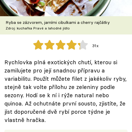
Škola vaření
Recepty z TV
Ryba se zázvorem, jarními cibulkami a cherry rajčátky
Zdroj: kuchařka Pravé a lahodné jídlo
Speciál: Cuketa
31x
Těhotnej kuchař
Rychlovka plná exotických chutí, kterou si
Sledujte prima+
zamilujete pro její snadnou přípravu a
variabilitu. Použít můžete filet z jakékoliv ryby,
Přihlášení
stejně tak volte přílohu ze zeleniny podle
sezony. Hodí se k ní i rýže natural nebo
quinoa. Až ochutnáte první sousto, zjistíte, že
Sledujte nás
jíst doporučené dvě rybí porce týdne je
vlastně hračka.