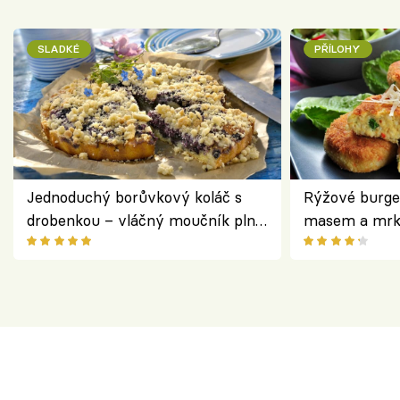
SLADKÉ
PŘÍLOHY
Jednoduchý borůvkový koláč s
Rýžové burge
drobenkou – vláčný moučník plný
masem a mrk
ovoce
salátem – leh