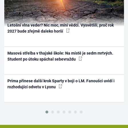
Letošní vlna veder? Nic moc, míní vědci. Vysvětlili, proč rok
2027 bude zřejmě daleko horší
Masová střelba v thajské škole: Na místě je sedm mrtvých.
Student po útoku spáchal sebevraždu
Prima přinese další krok Sparty v boji o LM. Fanoušci uvidí i
rozhodující odvetu v Lyonu