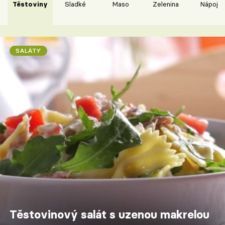
Těstoviny
Sladké
Maso
Zelenina
Nápoje
SALÁTY
Těstovinový salát s uzenou makrelou