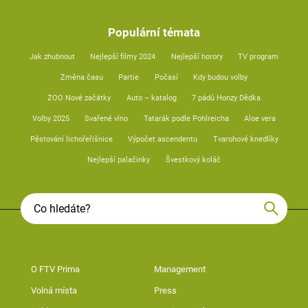
Populární témata
Jak zhubnout
Nejlepší filmy 2024
Nejlepší horory
TV program
Změna času
Partie
Počasí
Kdy budou volby
ZOO Nové začátky
Auto – katalog
7 pádů Honzy Dědka
Volby 2025
Svařené víno
Tatarák podle Pohlreicha
Aloe vera
Pěstování lichořeřišnice
Výpočet ascendentu
Tvarohové knedlíky
Nejlepší palačinky
Švestkový koláč
O FTV Prima
Management
Volná místa
Press