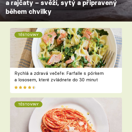
a rajčaty – svěží, sytý a připravený
během chvilky
TĚSTOVINY
Rychlá a zdravá večeře: Farfalle s pórkem
a lososem, které zvládnete do 30 minut
TĚSTOVINY