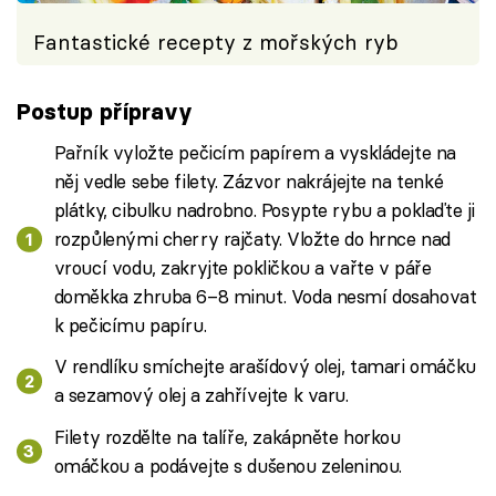
Fantastické recepty z mořských ryb
Postup přípravy
Pařník vyložte pečicím papírem a vyskládejte na
něj vedle sebe filety. Zázvor nakrájejte na tenké
plátky, cibulku nadrobno. Posypte rybu a poklaďte ji
rozpůlenými cherry rajčaty. Vložte do hrnce nad
vroucí vodu, zakryjte pokličkou a vařte v páře
doměkka zhruba 6–8 minut. Voda nesmí dosahovat
k pečicímu papíru.
V rendlíku smíchejte arašídový olej, tamari omáčku
a sezamový olej a zahřívejte k varu.
Filety rozdělte na talíře, zakápněte horkou
omáčkou a podávejte s dušenou zeleninou.