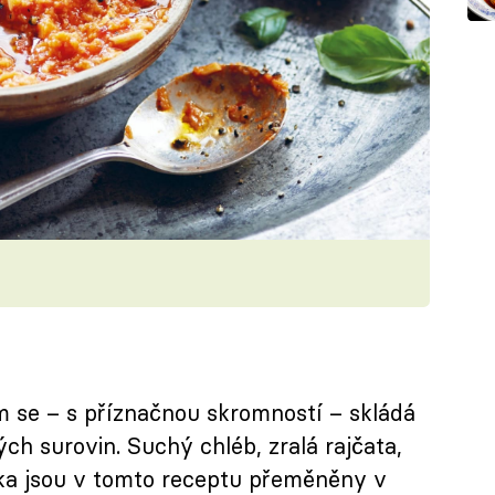
m se – s příznačnou skromností – skládá
ch surovin. Suchý chléb, zralá rajčata,
lka jsou v tomto receptu přeměněny v