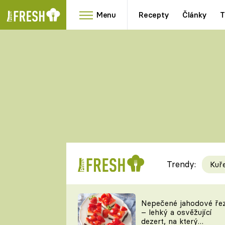
Menu
Recepty
Články
T
Oblíbené
Přílohy
recepty
HRANOLKY
HOUBY
KNEDLÍKY
DÝNĚ
KAŠE
RYCHLOVKY
Trendy:
Kuř
Populární
Videorecept
Nepečené jahodové ře
– lehký a osvěžující
kuchaři
dezert, na který
TEĎ VAŘÍ ŠÉF!