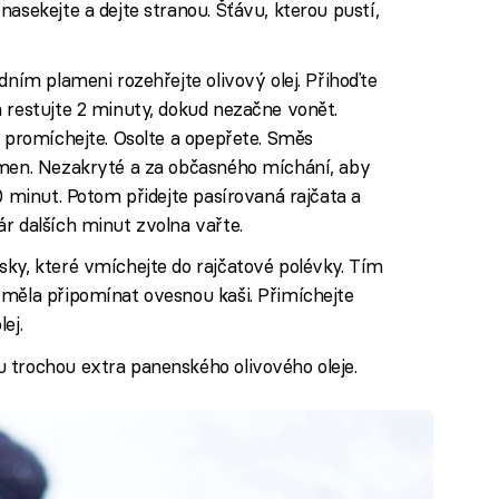
asekejte a dejte stranou. Šťávu, kterou pustí,
dním plameni rozehřejte olivový olej. Přihoďte
 restujte 2 minuty, dokud nezačne vonět.
a promíchejte. Osolte a opepřete. Směs
amen. Nezakryté a za občasného míchání, aby
0 minut. Potom přidejte pasírovaná rajčata a
r dalších minut zvolna vařte.
sky, které vmíchejte do rajčatové polévky. Tím
 měla připomínat ovesnou kaši. Přimíchejte
ej.
 trochou extra panenského olivového oleje.