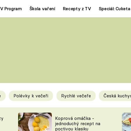
V Program
Škola vaření
Recepty z TV
Speciál: Cuketa
Polévky
Saláty
ČESKÁ KLASIKA
TĚSTOVIN
SILNÉ VÝVARY
SLADKÉ
KRÉMOVÉ
BEZMASÁ J
e
Polévky k večeři
Rychlé večeře
Česká kuchy
y
Tipy a triky
Novink
zy
Koprová omáčka -
jednoduchý recept na
poctivou klasiku
KAM ZA JÍDLEM
BLOG