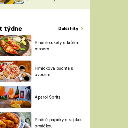
TORKY
ESH
t týdne
Další hity
Plněné cukety s krůtím
masem
Hrníčková buchta s
ovocem
Aperol Spritz
Plněné papriky s rajskou
omáčkou