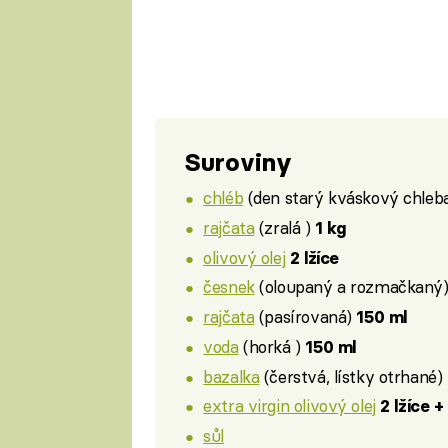
Suroviny
chléb
(den starý kváskový chleb
rajčata
(zralá )
1 kg
olivový olej
2 lžíce
česnek
(oloupaný a rozmačkaný
rajčata
(pasírovaná)
150 ml
voda
(horká )
150 ml
bazalka
(čerstvá, lístky otrhané)
extra virgin olivový olej
2 lžíce 
sůl