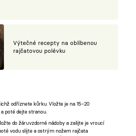
Výtečné recepty na oblíbenou
rajčatovou polévku
nichž odříznete kůrku. Vložte je na 15–20
 a poté dejte stranou.
vložte do žáruvzdorné nádoby a zalijte je vroucí
poté vodu slijte a ostrým nožem rajčata