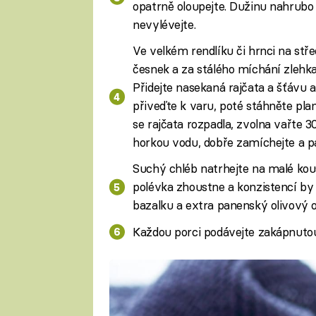
opatrně oloupejte. Dužinu nahrubo n
nevylévejte.
Ve velkém rendlíku či hrnci na stře
česnek a za stálého míchání zlehka
Přidejte nasekaná rajčata a šťávu 
přiveďte k varu, poté stáhněte pl
se rajčata rozpadla, zvolna vařte 3
horkou vodu, dobře zamíchejte a pá
Suchý chléb natrhejte na malé kou
polévka zhoustne a konzistencí by
bazalku a extra panenský olivový ol
Každou porci podávejte zakápnutou