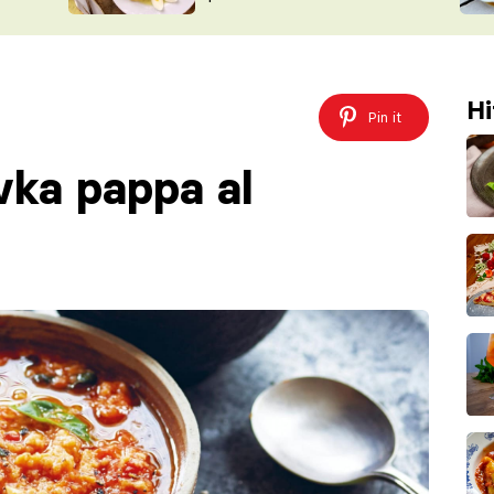
ŠÉFREDAK
VYCHYTÁVKY
SOUTĚŽ FR
NA NÁKUPECH
ČASOPIS
Hi
Pin it
vka pappa al