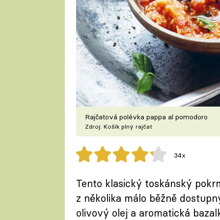
Rajčatová polévka pappa al pomodoro
Zdroj: Košík plný rajčat
34x
Tento klasický toskánský pokr
z několika málo běžně dostupný
olivový olej a aromatická baza