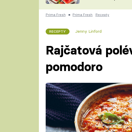
nepotřebujete troubu
ZDENĚK
ČESKO NA TALÍŘI
POHLREICH
Prima Fresh
■
Prima Fresh
Recepty
KAROLÍNA,
JAROSLAV SAPÍK
DOMÁCÍ
Jenny Linford
RECEPTY
KUCHAŘKA
KAROLÍNA
KAMBERSKÁ
Rajčatová polé
pomodoro