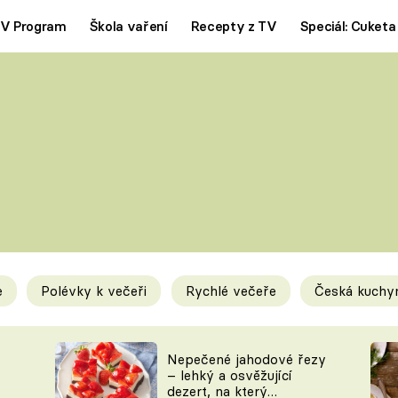
V Program
Škola vaření
Recepty z TV
Speciál: Cuketa
Polévky
Saláty
ČESKÁ KLASIKA
TĚSTOVIN
SILNÉ VÝVARY
SLADKÉ
KRÉMOVÉ
BEZMASÁ J
e
Polévky k večeři
Rychlé večeře
Česká kuchy
y
Tipy a triky
Novink
Nepečené jahodové řezy
– lehký a osvěžující
dezert, na který
KAM ZA JÍDLEM
BLOG