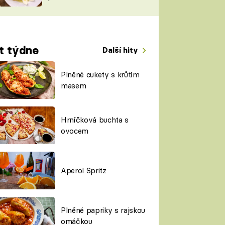
TORKY
ESH
t týdne
Další hity
Plněné cukety s krůtím
masem
Hrníčková buchta s
ovocem
Aperol Spritz
Plněné papriky s rajskou
omáčkou