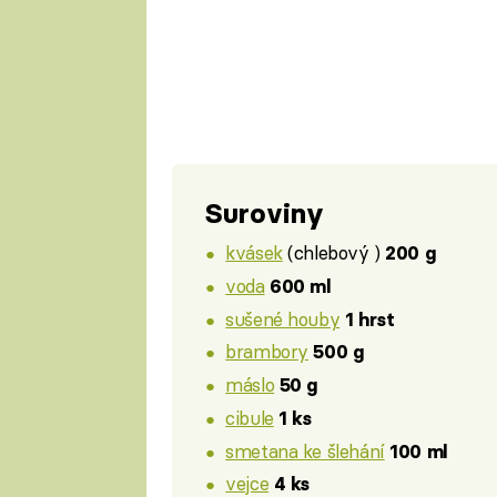
Suroviny
kvásek
(chlebový )
200 g
voda
600 ml
sušené houby
1 hrst
brambory
500 g
máslo
50 g
cibule
1 ks
smetana ke šlehání
100 ml
vejce
4 ks