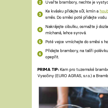
Uvařte brambory, nechte je vystydn
Ke kvásku přidejte sůl, kmín a
hou
směs. Do směsi poté přidejte vodu.
Nakrájejte cibulku, osmažte ji dozla
míchaná, lehce syrová.
Poté vejce vmíchejte do směsi s h
Přidejte brambory, na talíři polév
opepřit.
Kam pro tuzemské bramb
PRIMA TIP:
Vysočiny (EURO AGRAS, s.r.o.) a Brambor