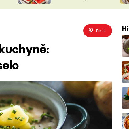
nepotřebujete troubu
ŠÉFREDAK
VYCHYTÁVKY
SOUTĚŽ FR
NA NÁKUPECH
ČASOPIS
Hi
Pin it
 kuchyně:
selo