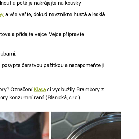
out a poté je nakrájejte na kousky.
by
a vše vařte, dokud nevznikne hustá a lesklá
tova a přidejte vejce. Vejce připravte
oubami.
ku posypte čerstvou pažitkou a nezapomeňte ji
ory? Označení
Klasa
si vysloužily Brambory z
y konzumní rané (Blanická, s.r.o.).