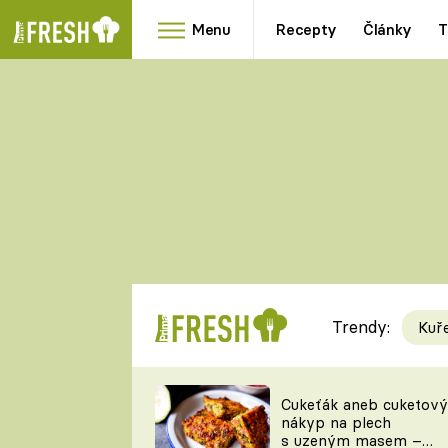
Menu
Recepty
Články
T
Oblíbené
Přílohy
recepty
HRANOLKY
HOUBY
KNEDLÍKY
DÝNĚ
KAŠE
RYCHLOVKY
Trendy:
Kuř
Populární
Videorecept
Cukeťák aneb cuketový
nákyp na plech
kuchaři
s uzeným masem –
TEĎ VAŘÍ ŠÉF!