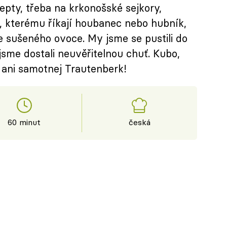
cepty, třeba na krkonošské sejkory,
 kterému říkají houbanec nebo hubník,
 sušeného ovoce. My jsme se pustili do
jsme dostali neuvěřitelnou chuť. Kubo,
 ani samotnej Trautenberk!
60 minut
česká