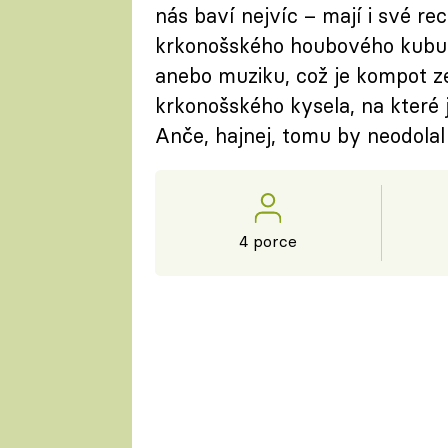
nás baví nejvíc – mají i své re
krkonošského houbového kubu,
anebo muziku, což je kompot ze
krkonošského kysela, na které 
Anče, hajnej, tomu by neodolal
4 porce