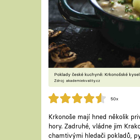
Poklady české kuchyně: Krkonošské kyse
Zdroj: akademiekvality.cz
50x
Krkonoše mají hned několik priv
hory. Zadruhé, vládne jim Krako
chamtivými hledači pokladů, py