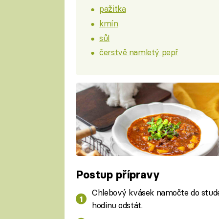
pažitka
kmín
sůl
čerstvě namletý pepř
Postup přípravy
Chlebový kvásek namočte do stude
hodinu odstát.