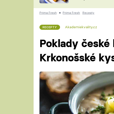
skvělý způsob, jak
ZDENĚK
zpracovat přerostlé
ČESKO NA TALÍŘI
cukety
POHLREICH
Prima Fresh
■
Prima Fresh
Recepty
KAROLÍNA,
JAROSLAV SAPÍK
DOMÁCÍ
Akademiekvality.cz
RECEPTY
KUCHAŘKA
KAROLÍNA
KAMBERSKÁ
Poklady české
Krkonošské ky