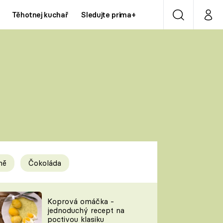
Těhotnej kuchař
Sledujte prima+
Vyhledávání
Můj p
Prima+
Y
CNN Prima NEWS
Prima ZOOM
ÍDLA
Prima LIVING
Prima Ženy
ně
Čokoláda
Prima LAJK
y
Koprová omáčka -
jednoduchý recept na
Sledujte nás
poctivou klasiku