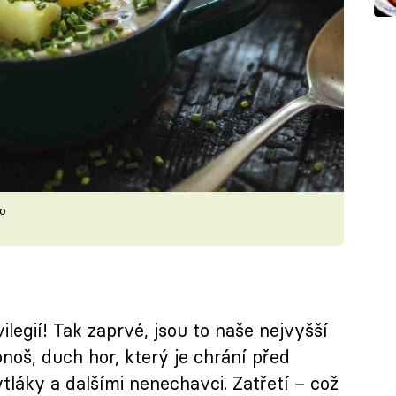
lo
ilegií! Tak zaprvé, jsou to naše nejvyšší
noš, duch hor, který je chrání před
tláky a dalšími nenechavci. Zatřetí – což