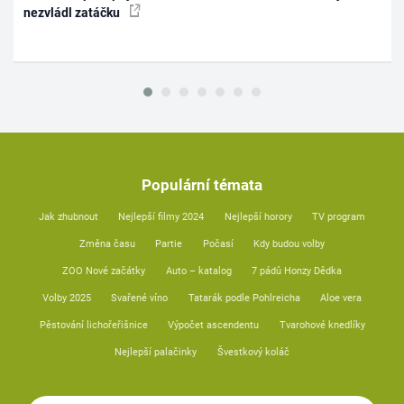
nezvládl zatáčku
Populární témata
Jak zhubnout
Nejlepší filmy 2024
Nejlepší horory
TV program
Změna času
Partie
Počasí
Kdy budou volby
ZOO Nové začátky
Auto – katalog
7 pádů Honzy Dědka
Volby 2025
Svařené víno
Tatarák podle Pohlreicha
Aloe vera
Pěstování lichořeřišnice
Výpočet ascendentu
Tvarohové knedlíky
Nejlepší palačinky
Švestkový koláč