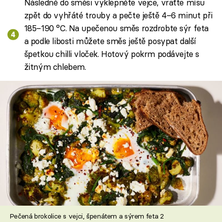
Následně do směsi vyklepněte vejce, vraťte mísu
zpět do vyhřáté trouby a pečte ještě 4–6 minut při
185–190 °C. Na upečenou směs rozdrobte sýr feta
a podle libosti můžete směs ještě posypat další
špetkou chilli vloček. Hotový pokrm podávejte s
žitným chlebem.
Pečená brokolice s vejci, špenátem a sýrem feta 2