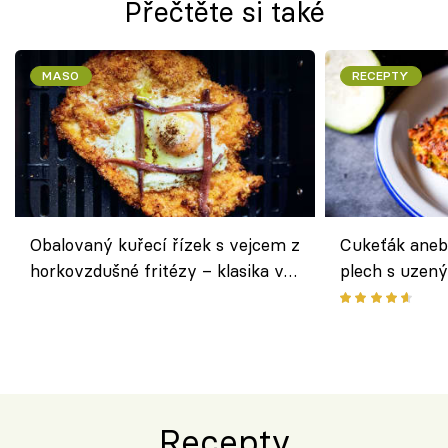
Přečtěte si také
MASO
RECEPTY
Obalovaný kuřecí řízek s vejcem z
Cukeťák aneb
horkovzdušné fritézy – klasika v
plech s uzen
novém pojetí podle Jamieho
způsob, jak z
Olivera
cukety
Recepty