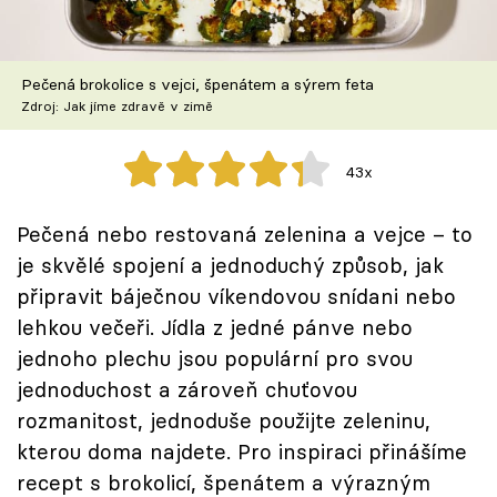
Škola vaření
Recepty z TV
Pečená brokolice s vejci, špenátem a sýrem feta
Zdroj: Jak jíme zdravě v zimě
Speciál: Cuketa
43x
Těhotnej kuchař
Pečená nebo restovaná zelenina a vejce – to
Sledujte prima+
je skvělé spojení a jednoduchý způsob, jak
připravit báječnou víkendovou snídani nebo
Přihlášení
lehkou večeři. Jídla z jedné pánve nebo
jednoho plechu jsou populární pro svou
jednoduchost a zároveň chuťovou
Sledujte nás
rozmanitost, jednoduše použijte zeleninu,
kterou doma najdete. Pro inspiraci přinášíme
recept s brokolicí, špenátem a výrazným