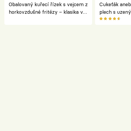
Obalovaný kuřecí řízek s vejcem z
Cukeťák aneb
horkovzdušné fritézy – klasika v
plech s uzen
novém pojetí podle Jamieho
způsob, jak z
Olivera
cukety