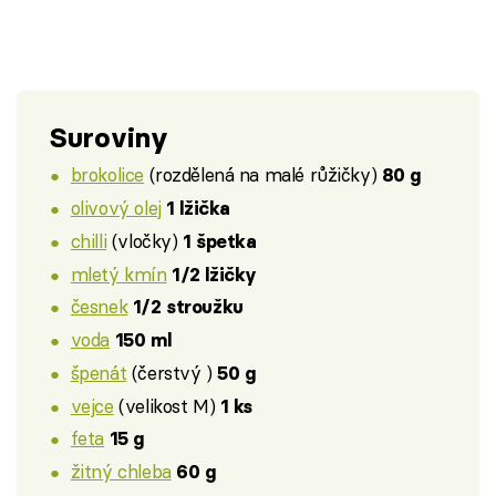
Suroviny
brokolice
(rozdělená na malé růžičky)
80 g
olivový olej
1 lžička
chilli
(vločky)
1 špetka
mletý kmín
1/2 lžičky
česnek
1/2 stroužku
voda
150 ml
špenát
(čerstvý )
50 g
vejce
(velikost M)
1 ks
feta
15 g
žitný chleba
60 g