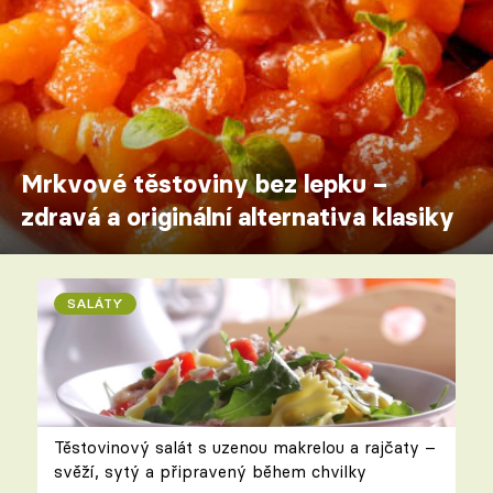
Mrkvové těstoviny bez lepku –
zdravá a originální alternativa klasiky
SALÁTY
Těstovinový salát s uzenou makrelou a rajčaty –
svěží, sytý a připravený během chvilky