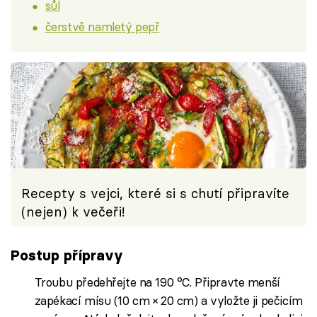
sůl
čerstvě namletý pepř
Recepty s vejci, které si s chutí připravíte
(nejen) k večeři!
Postup přípravy
Troubu předehřejte na 190 °C. Připravte menší
zapékací mísu (10 cm × 20 cm) a vyložte ji pečicím