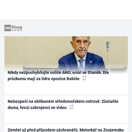
Nikdy nezpochybňujte voliče ANO, smál se Staněk. Dle
průzkumu mají za lídra opozice Babiše
Nebezpečí na oblíbeném středomořském ostrově: Zůstaňte
doma, hrozí ozbrojenci ve videu
Zemřel už před příjezdem záchranářů. Motorkář na Znojemsku