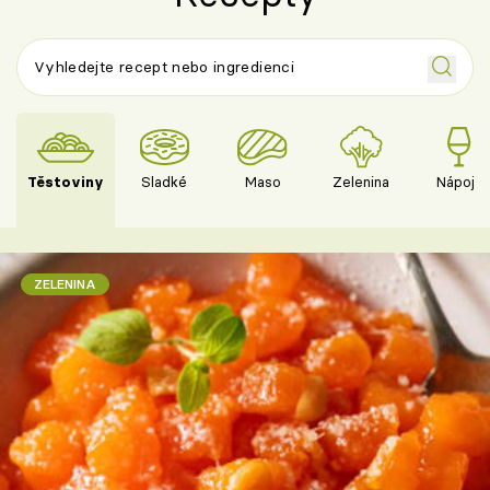
Těstoviny
Sladké
Maso
Zelenina
Nápoje
ZELENINA