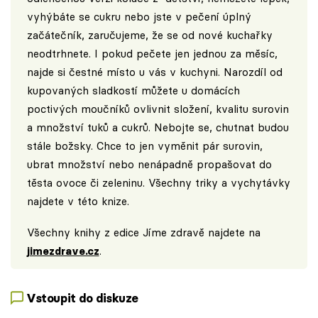
vyhýbáte se cukru nebo jste v pečení úplný
začátečník, zaručujeme, že se od nové kuchařky
neodtrhnete. I pokud pečete jen jednou za měsíc,
najde si čestné místo u vás v kuchyni. Narozdíl od
kupovaných sladkostí můžete u domácích
poctivých moučníků ovlivnit složení, kvalitu surovin
a množství tuků a cukrů. Nebojte se, chutnat budou
stále božsky. Chce to jen vyměnit pár surovin,
ubrat množství nebo nenápadně propašovat do
těsta ovoce či zeleninu. Všechny triky a vychytávky
najdete v této knize.
Všechny knihy z edice Jíme zdravě najdete na
jimezdrave.cz
.
Vstoupit do diskuze