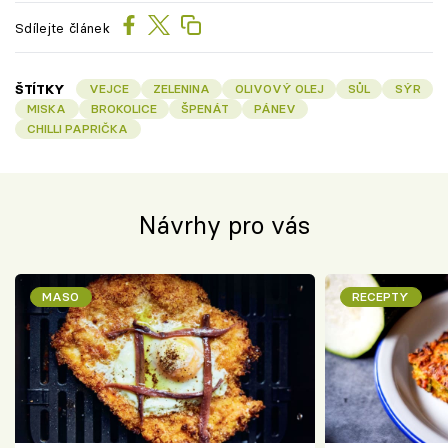
Sdílejte článek
ŠTÍTKY
VEJCE
ZELENINA
OLIVOVÝ OLEJ
SŮL
SÝR
MISKA
BROKOLICE
ŠPENÁT
PÁNEV
CHILLI PAPRIČKA
Návrhy pro vás
MASO
RECEPTY