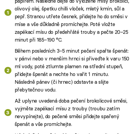
papírem. Následně dejte do vyložené mísy brokolici,
olivový olej, špetku chilli vloček, mletý kmín, sůl a
pepř. Stranou utřete česnek, přidejte ho do směsi v
míse a vše důkladně promíchejte. Poté vložte
zapékací mísu do předehřáté trouby a pečte 20–25
minut při 185–190 °C.
Během posledních 3–5 minut pečení spařte špenát:
v pánvi nebo v menším hrnci si přiveďte k varu 150
ml vody, poté ztlumte plamen na střední stupeň,
přidejte špenát a nechte ho vařit 1 minutu.
Následně pánev (či hrnec) odstavte a slijte
přebytečnou vodu.
Až uplyne uvedená doba pečení brokolicové směsi,
vyjměte zapékací mísu z trouby (troubu zatím
nevypínejte), do pečené směsi přidejte spařený
špenát a vše promíchejte.