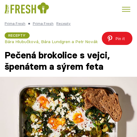
Prima Fresh
■
Prima Fresh
Recepty
Kuře
Polévky k večeři
Rychlé večeře
Trendy:
RECEPTY
Pin it
Bára Hlubučková, Bára Lundgren a Petr Novák
Česká kuchyně
Čokoláda
Pečená brokolice s vejci,
špenátem a sýrem feta
Témata
Recepty
Články
TV Program