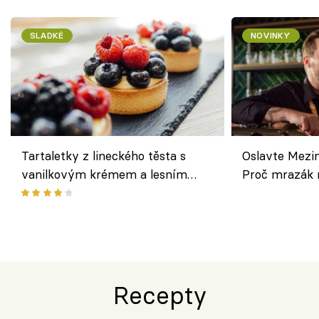
SLADKÉ
NOVINKY
Tartaletky z lineckého těsta s
Oslavte Mezin
vanilkovým krémem a lesním
Proč mrazák n
ovocem podle Bread Society
horku vsadit 
Recepty