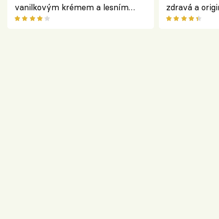
vanilkovým krémem a lesním
zdravá a origi
ovocem podle Bread Society
klasiky