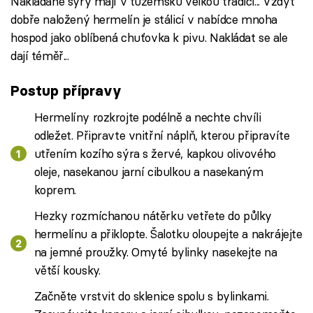
Nakládané sýry mají v tuzemsku velkou tradici... Vždyť
dobře naložený hermelín je stálicí v nabídce mnoha
hospod jako oblíbená chuťovka k pivu. Nakládat se ale
dají téměř...
Postup přípravy
Hermelíny rozkrojte podélně a nechte chvíli
odležet. Připravte vnitřní náplň, kterou připravíte
utřením kozího sýra s žervé, kapkou olivového
oleje, nasekanou jarní cibulkou a nasekaným
koprem.
Hezky rozmíchanou nátěrku vetřete do půlky
hermelínu a přiklopte. Šalotku oloupejte a nakrájejte
na jemné proužky. Omyté bylinky nasekejte na
větší kousky.
Začněte vrstvit do sklenice spolu s bylinkami.