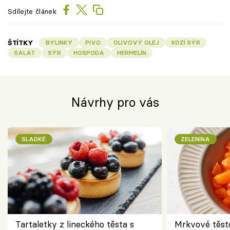
Sdílejte článek
ŠTÍTKY
BYLINKY
PIVO
OLIVOVÝ OLEJ
KOZÍ SÝR
SALÁT
SÝR
HOSPODA
HERMELÍN
Návrhy pro vás
SLADKÉ
ZELENINA
Tartaletky z lineckého těsta s
Mrkvové těst