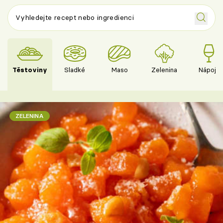
Těstoviny
Sladké
Maso
Zelenina
Nápoje
ZELENINA