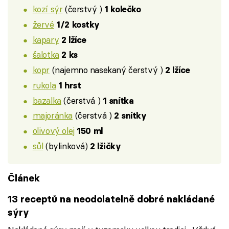
kozí sýr
(čerstvý )
1 kolečko
žervé
1/2 kostky
kapary
2 lžíce
šalotka
2 ks
kopr
(najemno nasekaný čerstvý )
2 lžíce
rukola
1 hrst
bazalka
(čerstvá )
1 snítka
majoránka
(čerstvá )
2 snítky
olivový olej
150 ml
sůl
(bylinková)
2 lžičky
Článek
13 receptů na neodolatelně dobré nakládané
sýry