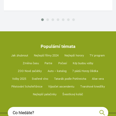
Populární témata
Jak zhubnout
Nejlepší filmy 2024
Nejlepší horory
TV program
Změna času
Partie
Počasí
Kdy budou volby
ZOO Nové začátky
Auto – katalog
7 pádů Honzy Dědka
Volby 2025
Svařené víno
Tatarák podle Pohlreicha
Aloe vera
Pěstování lichořeřišnice
Výpočet ascendentu
Tvarohové knedlíky
Nejlepší palačinky
Švestkový koláč