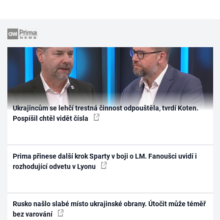
Ukrajincům se lehčí trestná činnost odpouštěla, tvrdí Koten.
Pospíšil chtěl vidět čísla
Prima přinese další krok Sparty v boji o LM. Fanoušci uvidí i
rozhodující odvetu v Lyonu
Rusko našlo slabé místo ukrajinské obrany. Útočit může téměř
bez varování