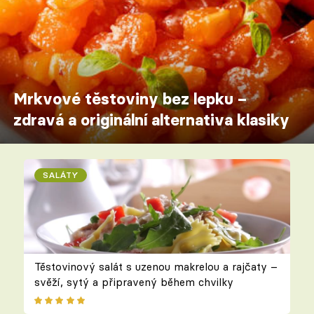
Mrkvové těstoviny bez lepku –
zdravá a originální alternativa klasiky
SALÁTY
Těstovinový salát s uzenou makrelou a rajčaty –
svěží, sytý a připravený během chvilky