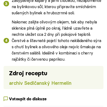
Zasypávejte kapary a jarní cibulkou, nezapomeňte
na bylinkovou sůl, kterou připravíte smícháním
sušených bylinek a hrubozrnné soli.
Nakonec zalijte olivovým olejem, tak aby nebyla
sklenice plná úplně po okraj, řádně uzavřete a
nechte uležet cca 2 dny při pokojové teplotě.
Čerstvé a šťavnaté pojetí tohoto nakládaného sýra
s chutí bylinek a olivového oleje nejvíc šmakuje na
čerstvém salátě. Ideálně v kombinaci s cherry
rajčátky či červenou paprikou.
Zdroj receptu
archiv Sedlčanský Hermelín
Vstoupit do diskuze