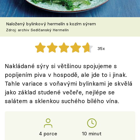
Škola vaření
Recepty z TV
Naložený bylinkový hermelín s kozím sýrem
Zdroj: archiv Sedlčanský Hermelín
Speciál: Cuketa
35x
Těhotnej kuchař
Nakládané sýry si většinou spojujeme s
Sledujte prima+
popíjením piva v hospodě, ale jde to i jinak.
Tahle variace s voňavými bylinkami je skvělá
Přihlášení
jako základ studené večeře, nejlépe se
salátem a sklenkou suchého bílého vína.
Sledujte nás
4 porce
10 minut