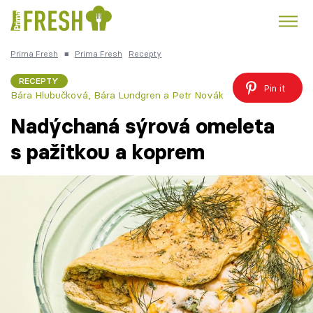
Prima Fresh
■
Prima Fresh
Recepty
Kuře
Polévky k večeři
Rychlé večeře
Trendy:
RECEPTY
Pin it
Bára Hlubučková, Bára Lundgren a Petr Novák
Česká kuchyně
Čokoláda
Nadýchaná sýrová omeleta
s pažitkou a koprem
Témata
Recepty
Články
TV Program