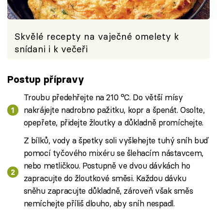
Skvělé recepty na vaječné omelety k
snídani i k večeři
Postup přípravy
Troubu předehřejte na 210 °C. Do větší mísy
nakrájejte nadrobno pažitku, kopr a špenát. Osolte,
opepřete, přidejte žloutky a důkladně promíchejte.
Z bílků, vody a špetky soli vyšlehejte tuhý sníh buď
pomocí tyčového mixéru se šlehacím nástavcem,
nebo metličkou. Postupně ve dvou dávkách ho
zapracujte do žloutkové směsi. Každou dávku
sněhu zapracujte důkladně, zároveň však směs
nemíchejte příliš dlouho, aby sníh nespadl.