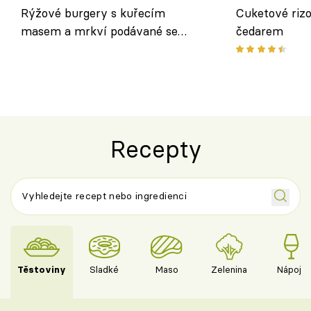
Rýžové burgery s kuřecím
Cuketové rizo
masem a mrkví podávané se
čedarem
salátem – lehká a chutná večeře
Recepty
Těstoviny
Sladké
Maso
Zelenina
Nápoje