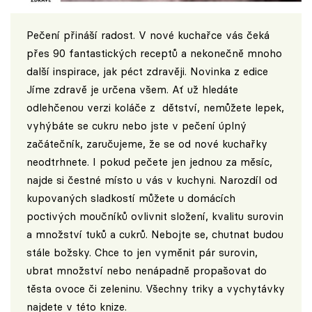
Pečení přináší radost. V nové kuchařce vás čeká
přes 90 fantastických receptů a nekonečně mnoho
další inspirace, jak péct zdravěji. Novinka z edice
Jíme zdravě je určena všem. Ať už hledáte
odlehčenou verzi koláče z dětství, nemůžete lepek,
vyhýbáte se cukru nebo jste v pečení úplný
začátečník, zaručujeme, že se od nové kuchařky
neodtrhnete. I pokud pečete jen jednou za měsíc,
najde si čestné místo u vás v kuchyni. Narozdíl od
kupovaných sladkostí můžete u domácích
poctivých moučníků ovlivnit složení, kvalitu surovin
a množství tuků a cukrů. Nebojte se, chutnat budou
stále božsky. Chce to jen vyměnit pár surovin,
ubrat množství nebo nenápadně propašovat do
těsta ovoce či zeleninu. Všechny triky a vychytávky
najdete v této knize.