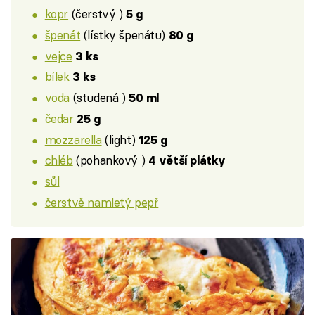
kopr
(čerstvý )
5 g
špenát
(lístky špenátu)
80 g
vejce
3 ks
bílek
3 ks
voda
(studená )
50 ml
čedar
25 g
mozzarella
(light)
125 g
chléb
(pohankový )
4 větší plátky
sůl
čerstvě namletý pepř