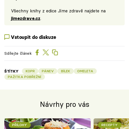
Všechny knihy z edice Jíme zdravě najdete na
jimezdrave.cz
.
Vstoupit do diskuze
Sdílejte článek
ŠTÍTKY
KOPR
PÁNEV
BÍLEK
OMELETA
PAŽITKA POBŘEŽNÍ
Návrhy pro vás
PŘÍLOHY
RECEPTY