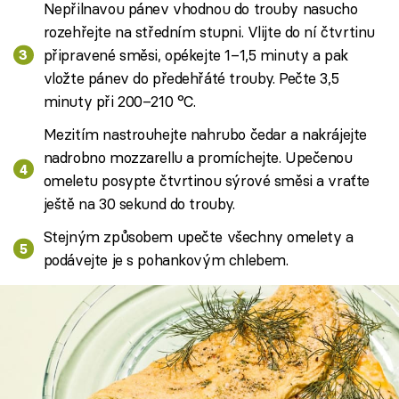
Nepřilnavou pánev vhodnou do trouby nasucho
rozehřejte na středním stupni. Vlijte do ní čtvrtinu
připravené směsi, opékejte 1–1,5 minuty a pak
vložte pánev do předehřáté trouby. Pečte 3,5
minuty při 200–210 °C.
Mezitím nastrouhejte nahrubo čedar a nakrájejte
nadrobno mozzarellu a promíchejte. Upečenou
omeletu posypte čtvrtinou sýrové směsi a vraťte
ještě na 30 sekund do trouby.
Stejným způsobem upečte všechny omelety a
podávejte je s pohankovým chlebem.