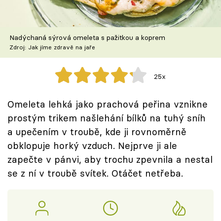
Škola vaření
Recepty z TV
Nadýchaná sýrová omeleta s pažitkou a koprem
Zdroj: Jak jíme zdravě na jaře
Speciál: Cuketa
25x
Těhotnej kuchař
Omeleta lehká jako prachová peřina vznikne
Sledujte prima+
prostým trikem našlehání bílků na tuhý sníh
a upečením v troubě, kde ji rovnoměrně
Přihlášení
obklopuje horký vzduch. Nejprve ji ale
zapečte v pánvi, aby trochu zpevnila a nestal
se z ní v troubě svítek. Otáčet netřeba.
Sledujte nás