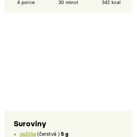
4 porce
30 minut
342 kcal
Suroviny
pažitka
(čerstvá )
5 g