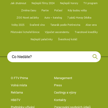
Jak zhubnout
Nejlepší filmy 2024
Nejlepší horory
TV program
Změna času
Partie
Počasí
Kdy budou volby
ZOO Nové začátky
Auto – katalog
7 pádů Honzy Dědka
Volby 2025
Svařené víno
Tatarák podle Pohlreicha
Aloe vera
Pěstování lichořeřišnice
Výpočet ascendentu
Tvarohové knedlíky
Nejlepší palačinky
Švestkový koláč
O FTV Prima
Management
Volná místa
Press
Reklama
Castingy a výzvy
HbbTV
Kontakty
Podmínky užívání
Zpracování osobních údajů