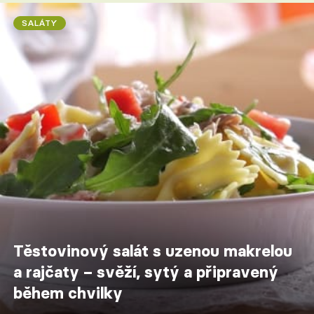
SALÁTY
Těstovinový salát s uzenou makrelou
a rajčaty – svěží, sytý a připravený
během chvilky