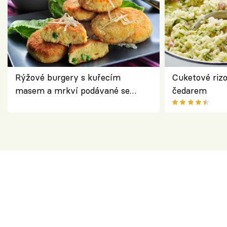
Rýžové burgery s kuřecím
Cuketové rizo
masem a mrkví podávané se
čedarem
salátem – lehká a chutná večeře