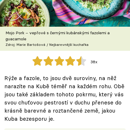
Škola vaření
Recepty z TV
Mojo Pork – vepřové s černými kubánskými fazolemi a
Speciál: Cuketa
guacamole
Zdroj: Marie Bartošová / Nejbarevnější kuchařka
Těhotnej kuchař
38x
Sledujte prima+
Rýže a fazole, to jsou dvě suroviny, na něž
Přihlášení
narazíte na Kubě téměř na každém rohu. Obě
jsou také základem tohoto pokrmu, který vás
svou chuťovou pestrostí v duchu přenese do
Sledujte nás
krásně barevné a roztančené země, jakou
Kuba bezesporu je.