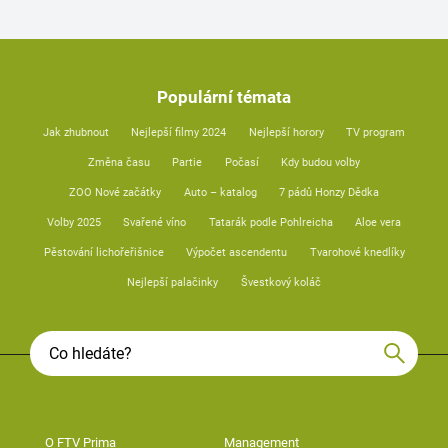
Populární témata
Jak zhubnout
Nejlepší filmy 2024
Nejlepší horory
TV program
Změna času
Partie
Počasí
Kdy budou volby
ZOO Nové začátky
Auto – katalog
7 pádů Honzy Dědka
Volby 2025
Svařené víno
Tatarák podle Pohlreicha
Aloe vera
Pěstování lichořeřišnice
Výpočet ascendentu
Tvarohové knedlíky
Nejlepší palačinky
Švestkový koláč
O FTV Prima
Management