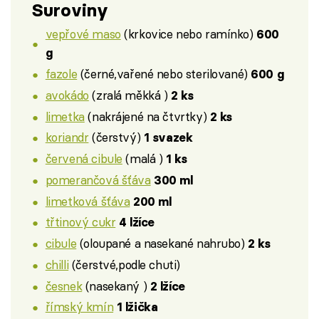
Suroviny
vepřové maso
(krkovice nebo ramínko)
600
g
fazole
(černé,vařené nebo sterilované)
600 g
avokádo
(zralá měkká )
2 ks
limetka
(nakrájené na čtvrtky)
2 ks
koriandr
(čerstvý)
1 svazek
červená cibule
(malá )
1 ks
pomerančová šťáva
300 ml
limetková šťáva
200 ml
třtinový cukr
4 lžíce
cibule
(oloupané a nasekané nahrubo)
2 ks
chilli
(čerstvé,podle chuti)
česnek
(nasekaný )
2 lžíce
římský kmín
1 lžička