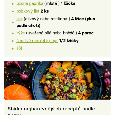
uzená paprika
(mletá )
1 lžička
bobkový list
2 ks
olej
(olivový nebo rostlinný )
4 lžíce (plus
podle chuti)
rýže
(uvařená bílá nebo hnědá )
4 porce
čerstvě namletý pepř
1/2 lžičky
sůl
Sbírka nejbarevnějších receptů podle