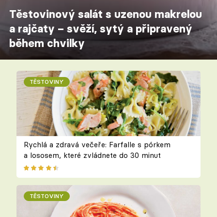
Těstovinový salát s uzenou makrelou
a rajčaty – svěží, sytý a připravený
během chvilky
TĚSTOVINY
Rychlá a zdravá večeře: Farfalle s pórkem
a lososem, které zvládnete do 30 minut
TĚSTOVINY