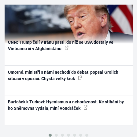
CNN: Trump čelí v Íránu pasti, do níž se USA dostaly ve
Vietnamu či v Afghánistánu
Úmorné, ministři s námi nechodí do debat, popsal Grolich
situaci v opozici. Chystá velký krok
Bartošek k Turkovi: Hyenismus a nehoráznost. Ke stíhání by
ho Sněmovna vydala, míní Vondráček