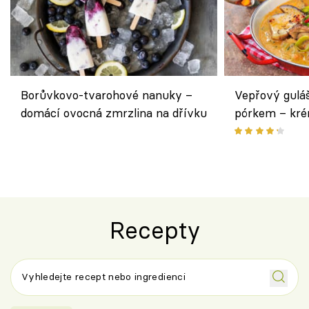
Borůvkovo-tvarohové nanuky –
Vepřový gulá
domácí ovocná zmrzlina na dřívku
pórkem – kr
pokrm z jedn
Recepty