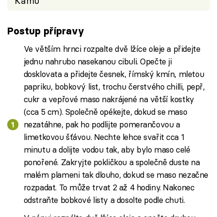
Kamu
Postup přípravy
Ve větším hrnci rozpalte dvě lžíce oleje a přidejte
jednu nahrubo nasekanou cibuli. Opečte ji
dosklovata a přidejte česnek, římský kmín, mletou
papriku, bobkový list, trochu čerstvého chilli, pepř,
cukr a vepřové maso nakrájené na větší kostky
(cca 5 cm). Společně opékejte, dokud se maso
nezatáhne, pak ho podlijte pomerančovou a
limetkovou šťávou. Nechte lehce svařit cca 1
minutu a dolijte vodou tak, aby bylo maso celé
ponořené. Zakryjte pokličkou a společně duste na
malém plameni tak dlouho, dokud se maso nezačne
rozpadat. To může trvat 2 až 4 hodiny. Nakonec
odstraňte bobkové listy a dosolte podle chuti.