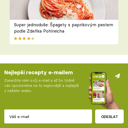
Super jednoduše: Špagety s paprikovým pestem
podle Zdeňka Pohlreicha
Nejlepší recepty e-mailem
Zanechte nám svůj e-mail a až 5x týdně
vás upozorníme na to nejnovější a nejlepší
z našeho webu.
ODESLAT