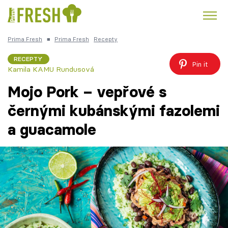
Prima Fresh
■
Prima Fresh
Recepty
Kuře
Polévky k večeři
Rychlé večeře
Trendy:
RECEPTY
Pin it
Kamila KAMU Rundusová
Česká kuchyně
Čokoláda
Mojo Pork – vepřové s
černými kubánskými fazolemi
a guacamole
Témata
Recepty
Články
TV Program