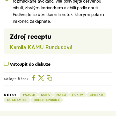
rozmačkané avokádo. Vše posypejte červenou
cibulí, zbylým koriandrem a chilli podle chuti.
Podávejte se čtvrtkami limetek, kterými pokrm
nakonec zakápnete.
Zdroj receptu
Kamila KAMU Rundusová
Vstoupit do diskuze
Sdílejte článek
ŠTÍTKY
FAZOLE
KUBA
MASO
POKRM
LIMETKA
GUACAMOLE
CHILLI PAPRIČKA