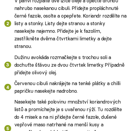
V pánvi rozpálte dvě lžíce oleje a opečte druhou
nahrubo nasekanou cibuli. Přidejte propláchnuté
černé fazole, osolte a opepřete. Koriandr rozdělte na
listy a stonky. Listy dejte stranou a stonky
nasekejte najemno. Přidejte je k fazolím,
zastříkněte dvěma čtvrtkami limetky a dejte
stranou.
Dužinu avokáda rozmačkejte s trochou soli a
dochuťte šťávou ze dvou čtvrtek limetky. Případně
přidejte olivový olej.
Červenou cibuli nakrájejte na tenké plátky a chilli
papričku nasekejte nadrobno.
Nasekejte také polovinu množství koriandrových
listů a promíchejte je s uvařenou rýží. Tu rozdělte
do 4 misek a na ni přidejte černé fazole, dušené
vepřové maso natrhané na menší kusy a