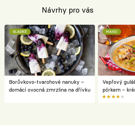
Návrhy pro vás
SLADKÉ
MASO
Borůvkovo-tvarohové nanuky –
Vepřový gulá
domácí ovocná zmrzlina na dřívku
pórkem – kr
pokrm z jedn