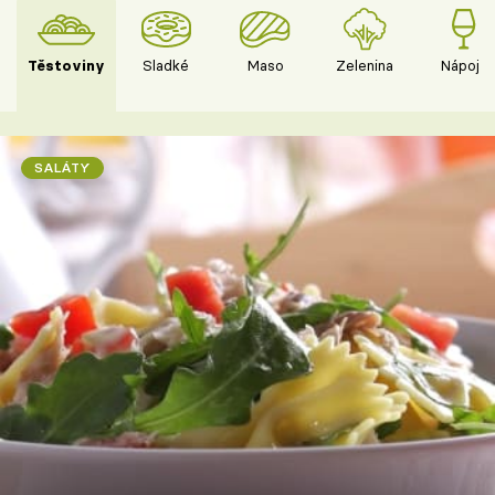
Těstoviny
Sladké
Maso
Zelenina
Nápoje
SALÁTY