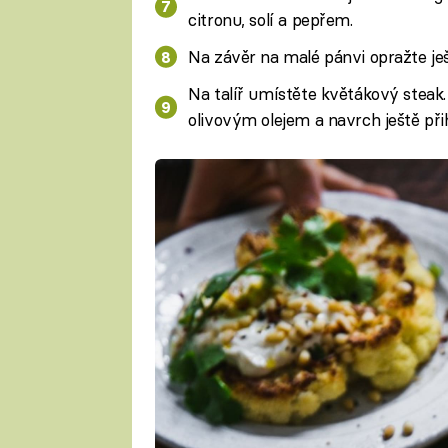
citronu, solí a pepřem.
Na závěr na malé pánvi opražte ješ
Na talíř umístěte květákový steak.
olivovým olejem a navrch ještě přih