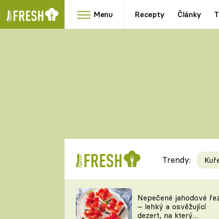
Menu
Recepty
Články
T
Oblíbené
Přílohy
recepty
HRANOLKY
HOUBY
KNEDLÍKY
DÝNĚ
KAŠE
RYCHLOVKY
Trendy:
Kuř
Populární
Videorecept
Nepečené jahodové ře
– lehký a osvěžující
kuchaři
dezert, na který
TEĎ VAŘÍ ŠÉF!