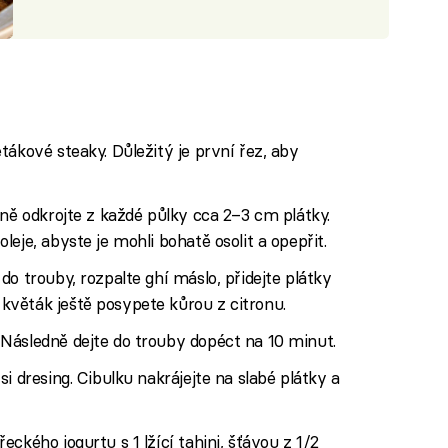
tákové steaky. Důležitý je první řez, aby
dně odkrojte z každé půlky cca 2–3 cm plátky.
eje, abyste je mohli bohatě osolit a opepřit.
o trouby, rozpalte ghí máslo, přidejte plátky
věták ještě posypete kůrou z citronu.
Následně dejte do trouby dopéct na 10 minut.
i dresing. Cibulku nakrájejte na slabé plátky a
ckého jogurtu s 1 lžící tahini, šťávou z 1/2