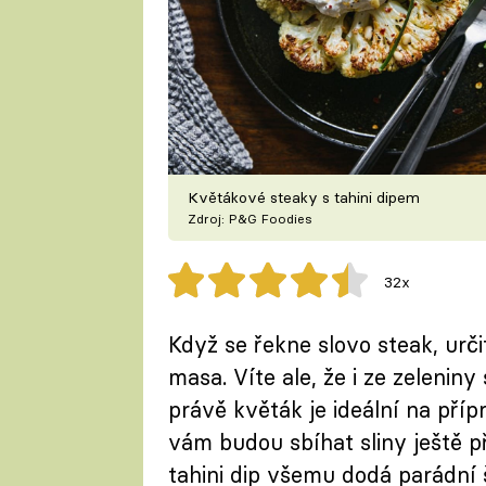
Květákové steaky s tahini dipem
Zdroj: P&G Foodies
32x
Když se řekne slovo steak, urči
masa. Víte ale, že i ze zelenin
právě květák je ideální na pří
vám budou sbíhat sliny ještě př
tahini dip všemu dodá parádní