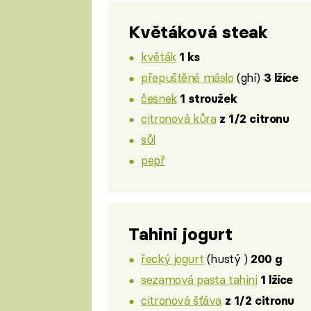
Květáková steak
květák
1 ks
přepuštěné máslo
(ghí)
3 lžíce
česnek
1 stroužek
citronová kůra
z 1/2 citronu
sůl
pepř
Tahini jogurt
řecký jogurt
(hustý )
200 g
sezamová pasta tahini
1 lžíce
citronová šťáva
z 1/2 citronu