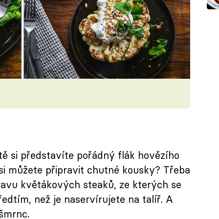
tě si představíte pořádný flák hovězího
y si můžete připravit chutné kousky? Třeba
pravu květákových steaků, ze kterých se
edtím, než je naservírujete na talíř. A
 šmrnc.