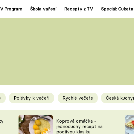
V Program
Škola vaření
Recepty z TV
Speciál: Cuketa
Polévky
Saláty
ČESKÁ KLASIKA
TĚSTOVIN
SILNÉ VÝVARY
SLADKÉ
KRÉMOVÉ
BEZMASÁ J
e
Polévky k večeři
Rychlé večeře
Česká kuchy
y
Tipy a triky
Novink
zy
Koprová omáčka -
jednoduchý recept na
poctivou klasiku
KAM ZA JÍDLEM
BLOG