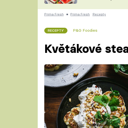
nepotřebujete troubu
ZDENĚK
ČESKO NA TALÍŘI
POHLREICH
Prima Fresh
■
Prima Fresh
Recepty
KAROLÍNA,
JAROSLAV SAPÍK
DOMÁCÍ
P&G Foodies
RECEPTY
KUCHAŘKA
KAROLÍNA
KAMBERSKÁ
Květákové stea