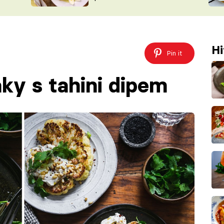
ŠÉFREDAK
VYCHYTÁVKY
SOUTĚŽ FR
NA NÁKUPECH
ČASOPIS
Hi
Pin it
ky s tahini dipem