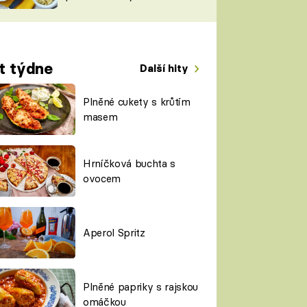
TORKY
ESH
t týdne
Další hity
Plněné cukety s krůtím
masem
Hrníčková buchta s
ovocem
Aperol Spritz
Plněné papriky s rajskou
omáčkou