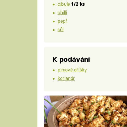
cibule
1/2 ks
chilli
pepř
sůl
K podávání
piniové oříšky
koriandr