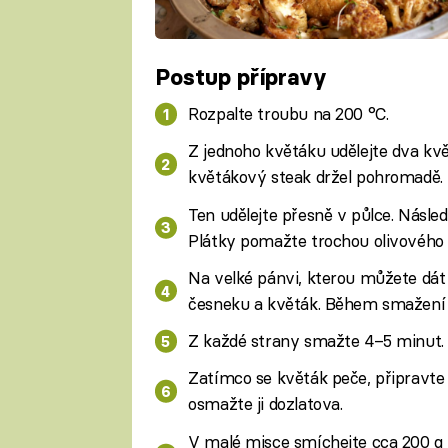
Postup přípravy
Rozpalte troubu na 200 °C.
Z jednoho květáku udělejte dva kvě
květákový steak držel pohromadě.
Ten udělejte přesně v půlce. Násle
Plátky pomažte trochou olivového ol
Na velké pánvi, kterou můžete dát d
česneku a květák. Během smažení k
Z každé strany smažte 4–5 minut. 
Zatímco se květák peče, připravte s
osmažte ji dozlatova.
V malé misce smíchejte cca 200 g ře